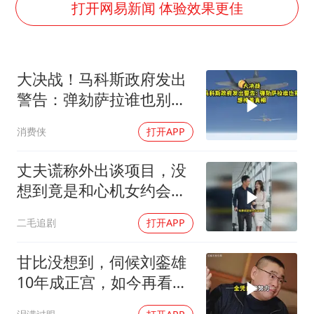
多地银行上调存款利率
打开网易新闻 体验效果更佳
面对面丨蔡磊：与渐冻症抗争 纵使不敌 也不屈服
5万小车卖不动 微型代步车集体遇冷
大决战！马科斯政府发出
NBA传奇教练老尼尔森去世
警告：弹劾萨拉谁也别想
手机真会“偷听”我们说话吗
掩盖真相
消费侠
打开APP
上半年全球新能源乘用车销量1122万台
加沙约14万栋建筑被完全摧毁
丈夫谎称外出谈项目，没
从科技创新看开局起步的时与势
想到竟是和心机女约会，
妻子的做法绝了！
二毛追剧
打开APP
甘比没想到，伺候刘銮雄
10年成正宫，如今再看吕
丽君才是人生赢家