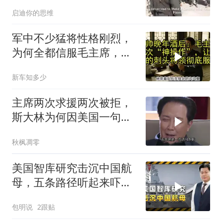
启迪你的思维
军中不少猛将性格刚烈，
为何全都信服毛主席，这
份大智慧值得感悟
新车知多少
主席两次求援两次被拒，
斯大林为何因美国一句话
态度大转弯？
秋枫凋零
美国智库研究击沉中国航
母，五条路径听起来吓
人，实则凑数的多
包明说
2跟贴