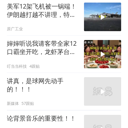
美军12架飞机被一锅端！
伊朗越打越不讲理，特朗
普只剩一个问题
原广工业
婶婶听说我请客带全家12
口霸坐开吃，龙虾茅台点
到飞起，我没发
叮当当科技
4跟贴
讲真，是球网先动手
的！！！
新媒体
57跟贴
论背景音乐的重要性！！