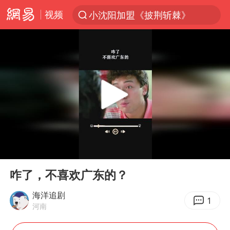
视频
小沈阳加盟《披荆斩棘》
台风“白海豚”登陆 各地各部门全力应对
白海豚雨量超越利奇马、巴威
人形机器人第一股
上海地铁4条线路全线停运
宇树申购 中一签有望赚20万元
4.2平卫生间补漏注胶花1.55万
00:00
00:16
白海豚路径图
Play
Ent
full
武汉3名城管协管员殴打摊主被刑拘
咋了，不喜欢广东的？
律师谈贾冰私人饭局被偷拍
海洋追剧
1
河南
男子结婚8年3个女儿都不是亲生