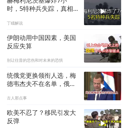
赫梅利尼茨基爆炸7小
时，5特种兵失踪，真相
远超想象
丁睋解说
伊朗动用中国因素，美国
反应失算
别让往昔的悲伤和对未来的恐惧
统俄党更换领衔人选，梅
德韦杰夫不在名单，俄政
坛释放出什么信号？
古人那点事
欧美不忍了？移民引发大
反弹