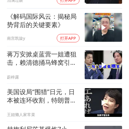
泪满过眼
打开APP
《解码国际风云：揭秘局
势背后的关键要素》
南宫凯旋y
打开APP
蒋万安掀桌蓝营一姐遭狙
击，赖清德捅马蜂窝引风
波！
蔚梓露
美国设局“围猎”日元，日
本被连环收割，特朗普金
融底牌全曝光
王姐懒人家常菜