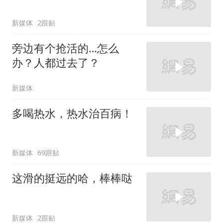
新媒体
2跟贴
旁边有个抢活的…怎么
办？人都过去了？
新媒体
多喝热水，热水治百病！
新媒体
69跟贴
这滑的挺远的哈，棒棒哒
新媒体
2跟贴