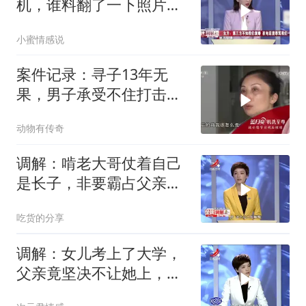
机，谁料翻了一下照片，
气得当场给他一巴掌
小蜜情感说
案件记录：寻子13年无
果，男子承受不住打击跳
楼自杀，独留妻
动物有传奇
调解：啃老大哥仗着自己
是长子，非要霸占父亲遗
产，母亲：没你份
吃货的分享
调解：女儿考上了大学，
父亲竟坚决不让她上，母
亲：离婚，我供她