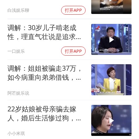
弟弟一怒告上法庭
白浅娱乐聊
打开APP
调解：30岁儿子啃老成
性，理直气壮说是追求梦
想，父亲：断绝关系
一口娱乐
打开APP
调解：姐姐被骗走37万，
如今病重向弟弟借钱，弟
弟冷漠：没必要帮
阿芒娱乐说
22岁姑娘被母亲骗去嫁
人，婚后生活惨过狗，想
要离婚却遭母亲
小小米琪