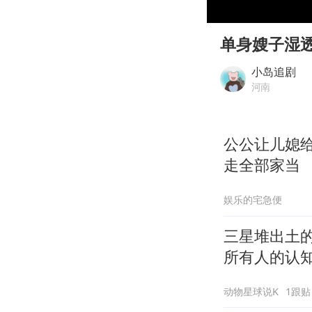
00:00
Play
单身嫂子湿
小岛追剧
河南
公公让儿媳
走全部家当
娱乐的宅急便
三星堆出土
所有人的认
动物星球说K
1跟贴