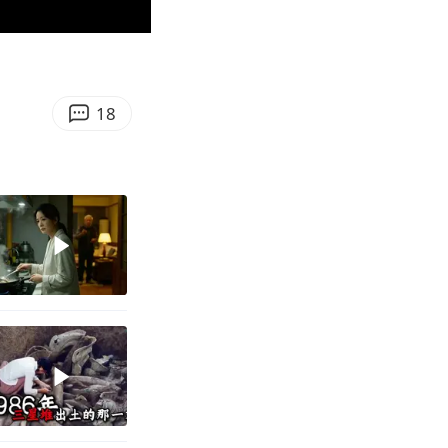
01:15
Enter
fullscreen
18