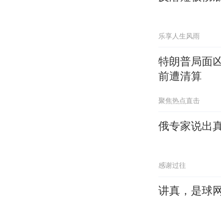
乐享人生风雨
特朗普局面
前遭清算
聚焦热点直击
俄专家说出
感谢过往
讲真，是球