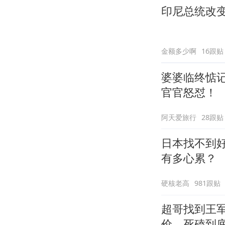
印尼总统改
金额多少啊
16跟贴
婆婆临终惦
官官怒怼！
阿天爱旅行
28跟贴
日本找不到
有多心累？
硬核老高
981跟贴
超哥找到王
价，死磕到