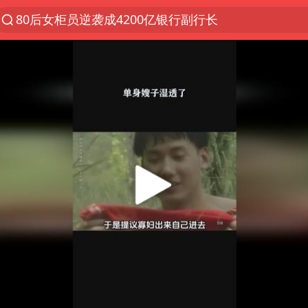
80后女柜员逆袭成4200亿银行副行长
郑国霖回应去景区上班被保安拦下
金饰克价大幅跳涨
台风白海豚可能在浙闽沿海登陆
多地要求领导干部带头休假
24小时不关空调 电费会更低吗
龚宝冬烈士安葬仪式举行
女子利用漏洞0元买了3千台电器
浙江舟山21条水上客运航线停航
今年4位周星驰电影配角去世
号召领导带头休假 是大家不想休吗