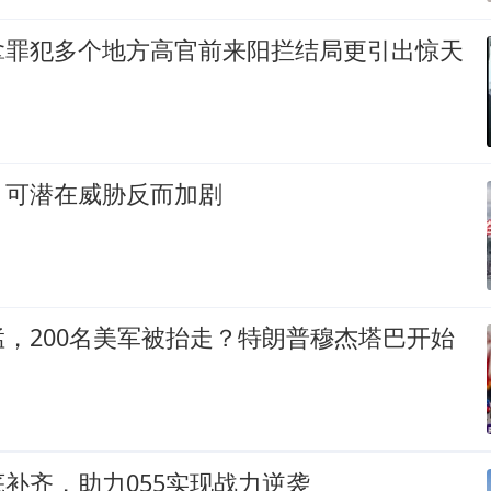
拿罪犯多个地方高官前来阳拦结局更引出惊天
，可潜在威胁反而加剧
，200名美军被抬走？特朗普穆杰塔巴开始
补齐，助力055实现战力逆袭