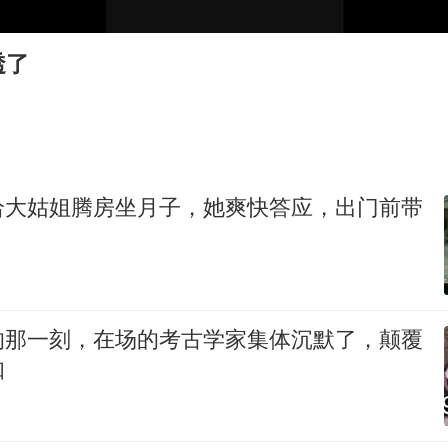
中国五箭齐发反制美国
律师称“梅姨”若满75岁或不适用死刑
透了
《歌手》歌王之战帮唱嘉宾官宣
要给全体职工“应休尽休”的底气
空调发明出来竟然不是为了给人降温
中国经济展现强大韧性和活力
给大姑姐腾房坐月子，她爽快答应，出门前带
的那一刻，在场的考古学家集体沉默了，颠覆
知