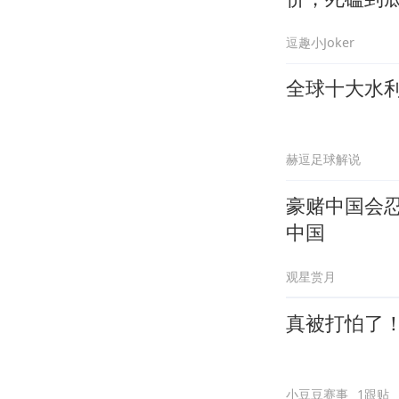
逗趣小Joker
全球十大水
赫逗足球解说
豪赌中国会
中国
观星赏月
真被打怕了
小豆豆赛事
1跟贴