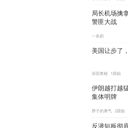
局长机场擒
警匪大战
一条剧
美国让步了
深层奥秘
1跟贴
伊朗越打越猛
集体明牌
胖子的勇气
2跟贴
反潜短板彻底