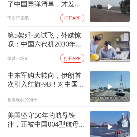
了中国导弹清单，才发现
美军根本拦不住！
下次再见吧
打开APP
第5架歼-36试飞，外媒惊
叹：中国六代机2030年服
役稳了？
像梦一场a
打开APP
中东军购大转向，伊朗首
次引入红旗-9B！对中国
意味着什么？
超喜欢我的狗子
美国坚守50年的航母铁
律，正被中国004型航母
彻底改写