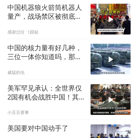
中国机器狼火箭筒机器人
量产，战场禁区被彻底打
破
感谢过往
1跟贴
中国的核力量有好几种，
三位一体你知道吗，那东
风导弹最熟悉吧
威猛的虫
美军罕见承认：全世界仅
2国有机会战胜中国！其
余国家，连上桌资格都没
小豆豆赛事
有
美国要对中国动手了