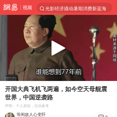
视频
光影经济撬动暑期消费新蓝海
浙江上海等地有大雨或暴雨
《欢迎来龙餐馆》口碑
西湖突现狂风暴雨 游客瞬间被浇透
香港正式允许“拒绝抢救”
情侣在平潭拍日出时坠崖致一死一伤
白海豚将正面袭击贯穿浙江
00:00
03:26
视频丨中国东方电气集团原党组副书记、董事宋致远被查
Play
Ent
full
梁家辉：到内地拍戏不是北上是回归
开国大典飞机飞两遍，如今空天母舰震
世界，中国逆袭路
“不怕六爷挂得多 就怕六爷挂一颗”
声明：个人原创，仅供参考
杭州全市有序停课
等闲故人心变阡