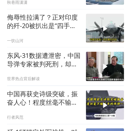
秋巷雨潇潇
侮辱性拉满了？正对印度
的歼-20被扒出是“四手老
机”，这反差太扎心
一饮山河
东风-31数据遭泄密，中国
导弹专家被判死刑，却遭
欧美国家干预
世界热点背后解读
中国再获史诗级突破，振
奋人心！程度丝毫不输当
年的两弹一星！
行者风范