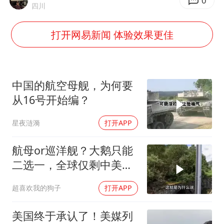
直击东北超：哈尔滨vs通辽
0
四川
专家：出口是当前资产定价的宏观条件
打开网易新闻 体验效果更佳
香港宏福苑火灾或由烟头引起
几元成本的AI广告导致千万市值蒸发
浙江台州《告全体市民书》
中国的航空母舰，为何要
酒店回应车内过夜被收150元
从16号开始编？
乐享全民健身 共筑健康中国
星夜涟漪
打开APP
航母or巡洋舰？大鹅只能
二选一，全球仅剩中美能
同时拥有！
超喜欢我的狗子
打开APP
美国终于承认了！美媒列