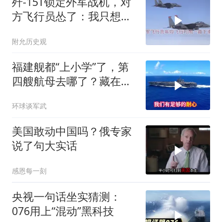
歼-15T锁定外军战机，对
方飞行员怂了：我只想回
家
附允历史观
福建舰都“上小学”了，第
四艘航母去哪了？藏在船
坞里的国之重器
环球谈军武
美国敢动中国吗？俄专家
说了句大实话
感恩每一刻
央视一句话坐实猜测：
076用上“混动”黑科技