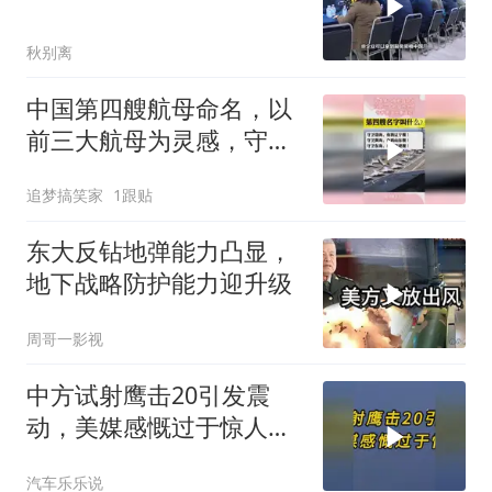
秋别离
中国第四艘航母命名，以
前三大航母为灵感，守护
南海任重道远
追梦搞笑家
1跟贴
东大反钻地弹能力凸显，
地下战略防护能力迎升级
周哥一影视
中方试射鹰击20引发震
动，美媒感慨过于惊人，
传言原来都是真的
汽车乐乐说