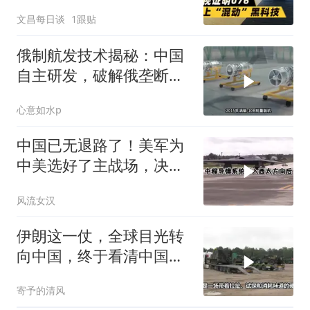
文昌每日谈
1跟贴
俄制航发技术揭秘：中国
自主研发，破解俄垄断之
谜
心意如水p
中国已无退路了！美军为
中美选好了主战场，决心
要跟中国打场大战
风流女汉
伊朗这一仗，全球目光转
向中国，终于看清中国防
空实力惊人
寄予的清风