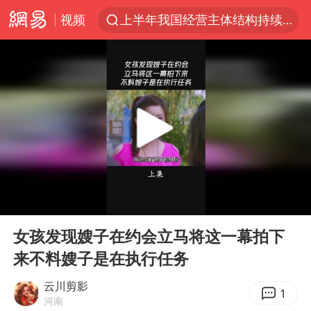
视频
上半年我国经营主体结构持续优化
白海豚将给京津冀带来大暴雨
《披荆斩棘2026》阵容官宣
国足U17与阿森纳决赛取消 并列冠军
2025年小学教师减少13.19万
王艺迪2-4不敌张本美和止步4强
以军士兵把枪口对准中国记者
00:00
00:45
上门女婿出轨女邻居多年被判重婚罪
Play
Ent
full
韩军前线部队连曝丑闻
女孩发现嫂子在约会立马将这一幕拍下
来不料嫂子是在执行任务
女子发现前夫婚内与第三者育子
《龙餐馆》 冲奖
云川剪影
1
河南