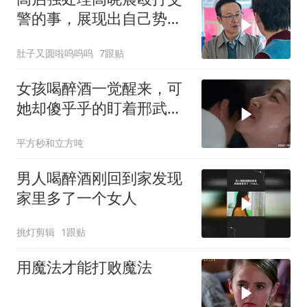
警的事，展现出自己势力
的可怕
肚子又圆啦呜呜呜
7跟贴
女孩喝醉酒一觉醒来，可
她却傻乎乎的盯着邢武的
屁股看了半天
平方秒和立方吨
男人喝醉酒刚回到家发现
家里多了一个女人
挑灯剪辑
1跟贴
用魔法才能打败魔法