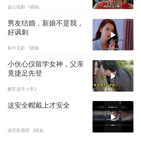
蕊心说剧
1跟贴
男友结婚，新娘不是我，
好讽刺
影中见影
1跟贴
小伙心仪留学女神，父亲
竟捷足先登
翻车选手小李2
这安全帽戴上才安全
搞笑影视吧
2跟贴