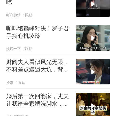
吃
吖吖剪辑
1跟贴
咖啡馆巅峰对决！罗子君
手撕心机凌玲
娱说一下
1跟贴
财阀夫人看似风光无限，
不料差点遭遇大坑，背后
真相令人深思
捡影
1跟贴
婚后第一次回婆家，丈夫
让我给全家端洗脚水，我
笑着答应，转身拨通了一