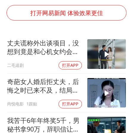
笔试第一被劝弃考涉事副校长被撤职
构建更高水平的全民健身公共服务体系
打开网易新闻 体验效果更佳
挡“张雪机车”民进党当局怕什么
香港高温刷新历史纪录
丈夫谎称外出谈项目，没
灌溉水坝被隔成鱼塘 村民投诉20余年
想到竟是和心机女约会，
中国第1高楼阻尼器摆动明显
妻子的做法绝了！
二毛追剧
打开APP
奋力开创中国式现代化建设新局面
奇葩女人婚后拒丈夫，后
悔之时已来不及，结局令
人唏嘘不已
尚悦电影
1跟贴
打开APP
我苦干6年年终奖5千，男
秘书拿90万，辞职信让女