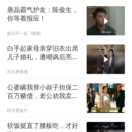
唐晶霸气护友：陈俊生，
你等着报应！
娱乐仔一起
3跟贴
白手起家母亲穿旧衣出席
儿子婚礼，遭嘲讽后亮出
身份惊艳全场
次元君情感
公婆瞒我替小叔子担保二
百万赌债，老公劝我卖房
还债，我冷笑：想得美
阿天爱旅行
软饭挺直了腰板吃，才好