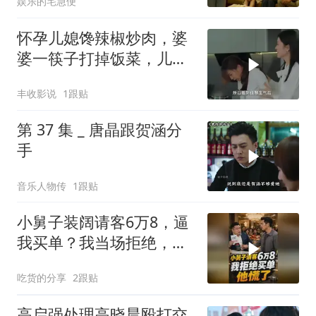
娱乐的宅急便
个电话
怀孕儿媳馋辣椒炒肉，婆
婆一筷子打掉饭菜，儿媳
果断爆爽反击
丰收影说
1跟贴
第 37 集 _ 唐晶跟贺涵分
手
音乐人物传
1跟贴
小舅子装阔请客6万8，逼
我买单？我当场拒绝，他
慌了
吃货的分享
2跟贴
高启强处理高晓晨殴打交