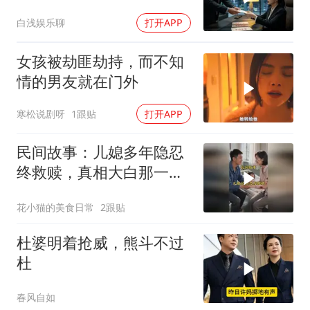
老板愣住
白浅娱乐聊
打开APP
女孩被劫匪劫持，而不知
情的男友就在门外
寒松说剧呀
1跟贴
打开APP
民间故事：儿媳多年隐忍
终救赎，真相大白那一刻
众人泪目
花小猫的美食日常
2跟贴
杜婆明着抢威，熊斗不过
杜
春风自如