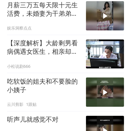
月薪三万五每天限十元生
活费，未婚妻为干弟弟买
灌汤包，退婚！
娱乐洞察点点
【深度解析】大龄剩男看
病偶遇女医生，相亲却闹
了个大乌龙
小松说剧666
吃软饭的姐夫和不要脸的
小姨子
云川剪影
1跟贴
听声儿就感觉不对