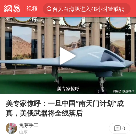
视频
台风白海豚进入48小时警戒线
以“新”破局 首发经济点亮城市消费活力
佛得角门将亮相智利俱乐部主场
中方回应是否在太平洋海底开采稀土
宇树科技发行价格150.80元/股
看守所辅警收受10万获刑1年
宇树科技王兴兴身家有望超200亿元
00:00
06:47
五粮液渠道价一箱上涨近百元
Play
Ent
full
CIA被曝已秘密设立古巴工作组
美专家惊呼：一旦中国“南天门计划”成
真，美俄武器将全线落后
U17国足1分钟轰2球
泰国一女公务员妆容引争议 本人回应
兔芽手工
0
山东