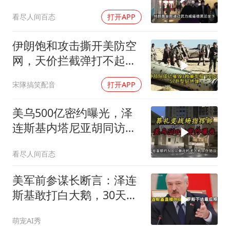
两大判断全部成真
看尽人间百态
打开APP
伊朗饱和攻击撕开美防空
网，天价拦截弹打不起，
美式反导神话破灭
宋隊搞笑配音
打开APP
美乌500亿密约曝光，泽
连斯基内塔尼亚胡同访白
宫促两战联动
看尽人间百态
美军前参谋长断言：泽连
斯基敢打白大鹅，30天内
大乌必投降
萌宠AI秀