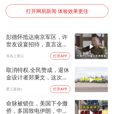
法国将禁止“未经同意的电话营销”
80后女柜员逆袭成4200亿银行副行长
打开网易新闻 体验效果更佳
27岁女子成组织卖淫集团主犯被通缉
吉林一“温度计大楼”读数爆表
彭德怀抵达南京军区，许
女子利用漏洞0元薅走3000多件家电
世友设宴招待，直言这是
贵州轮胎子公司获美国退税8136万
最高的标准
等风上青云
打开APP
东方甄选被判赔偿江小白30万元
奋进开新局 实干挑大梁
取消特权.全民赞成，退休
金设计者郑秉文，这次站
在了风口浪尖
爱上孤独s
打开APP
命脉被锁住，美国下令撤
侨，多国致电伊朗，中国