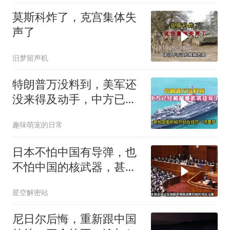
莫斯科炸了，克宫集体失
声了
旧梦留声机
特朗普万没料到，美军还
没来得及动手，中方已经
和胡塞武装谈妥了
趣味萌宠的日常
日本不怕中国有导弹，也
不怕中国的核武器，甚至
不怕中国的稀土制裁
星空解密站
尼日尔后悔，重新跟中国