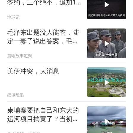
签约，三个绝不，追加10
亿！
地球记
毛泽东出题没人能答，陆
定一妻子说出答案，毛主
席听后高兴异常
晨曦故事汇聚
美伊冲突，大消息
战域笔墨
柬埔寨要把自己和东大的
运河项目搞黄了？当初可
是吹得天花乱坠