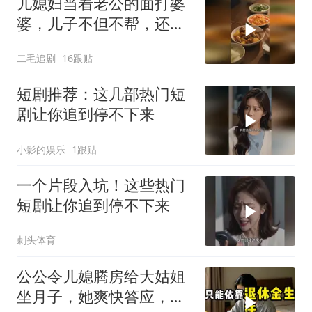
儿媳妇当着老公的面打婆
婆，儿子不但不帮，还助
纣为虐！
二毛追剧
16跟贴
短剧推荐：这几部热门短
剧让你追到停不下来
小影的娱乐
1跟贴
一个片段入坑！这些热门
短剧让你追到停不下来
刺头体育
公公令儿媳腾房给大姑姐
坐月子，她爽快答应，出