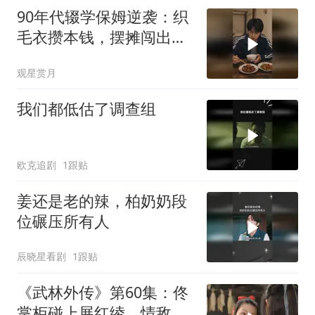
90年代辍学保姆逆袭：织
毛衣攒本钱，摆摊闯出致
富路
观星赏月
我们都低估了调查组
欧克追剧
1跟贴
姜还是老的辣，柏奶奶段
位碾压所有人
辰晓星看剧
1跟贴
《武林外传》第60集：佟
掌柜碰上展红绫，情敌见