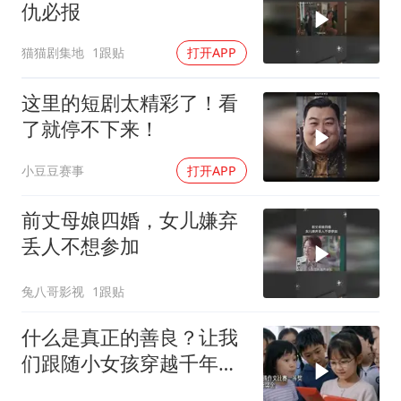
仇必报
猫猫剧集地
1跟贴
打开APP
这里的短剧太精彩了！看
了就停不下来！
小豆豆赛事
打开APP
前丈母娘四婚，女儿嫌弃
丢人不想参加
兔八哥影视
1跟贴
什么是真正的善良？让我
们跟随小女孩穿越千年寻
找答案