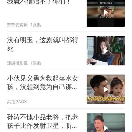
我就不信治不了你们！
芳芳爱剪辑
1跟贴
没有明玉，这剧就叫都得
死
迷惑桃影视
1跟贴
小伙见义勇为救起落水女
孩，没想到竟为自己谋了
份好差事
高翔GAOX
孙涛不愧小品老将，把养
孩子比作发射卫星，听得