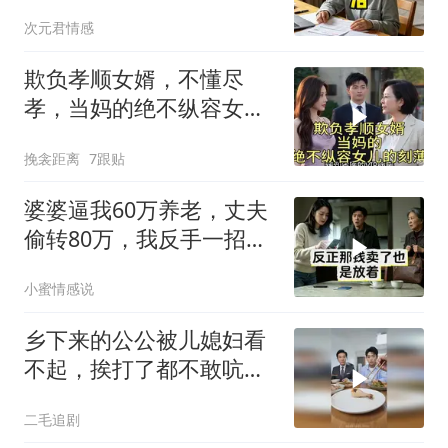
门前带走全部燃气卡和保
次元君情感
单
欺负孝顺女婿，不懂尽
孝，当妈的绝不纵容女儿
刻薄！
挽衾距离
7跟贴
婆婆逼我60万养老，丈夫
偷转80万，我反手一招他
们傻了
小蜜情感说
乡下来的公公被儿媳妇看
不起，挨打了都不敢吭
声！
二毛追剧