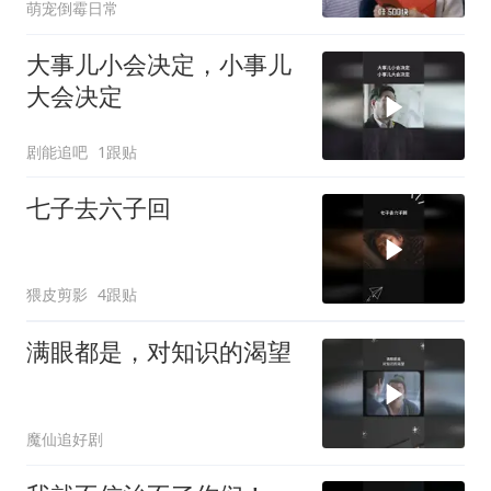
萌宠倒霉日常
大事儿小会决定，小事儿
大会决定
剧能追吧
1跟贴
七子去六子回
猥皮剪影
4跟贴
满眼都是，对知识的渴望
魔仙追好剧