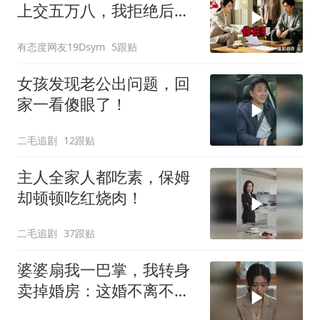
上交五万八，我拒绝后她
换了门锁，12天后我决意
有态度网友19Dsym
5跟贴
离婚
女孩发现老公出问题，回
家一看傻眼了！
二毛追剧
12跟贴
主人全家人都吃素，保姆
却顿顿吃红烧肉！
二毛追剧
37跟贴
婆婆扇我一巴掌，我转身
卖掉婚房：这婚不离不
行！