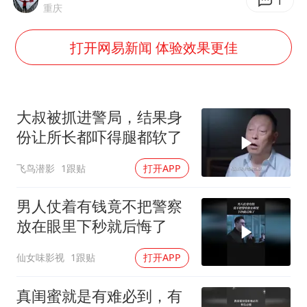
方桃子代言广告视频已下架
1
重庆
外国游客的“中国游三件套”火了
打开网易新闻 体验效果更佳
上海大部迎大暴雨
一周大涨超7% 金价为何突然上涨
WTT横滨冠军赛女单四强国乒占三席
大叔被抓进警局，结果身
谢霆锋演唱会隔空祝王菲生日快乐
份让所长都吓得腿都软了
构建更高水平的全民健身公共服务体系
飞鸟潜影
1跟贴
打开APP
男人仗着有钱竟不把警察
放在眼里下秒就后悔了
仙女味影视
1跟贴
打开APP
真闺蜜就是有难必到，有