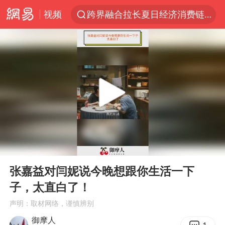
视频
跨界融合拉长夏日经济消费链条
上海轨交全网络地面高架区段限速运行
拜登前列腺癌恶化
四川宜宾5.5级地震后余震为何不断
“伊斯兰版北约”出现
2026年7月份居民消费价格同比上涨0.5%
台铃电动车仅骑一年就断电趴窝
00:00
00:44
浙江海域将现5到8米巨浪到狂浪
Play
Ent
full
上海中心城区暴雨预警由橙变红
张嘉益对闫妮说今晚想跟你生活一下
子，太直白了！
以军士兵把枪口对准中国记者
声明：取材网络，谨慎辨别
白海豚在海上打了个结
御摩人