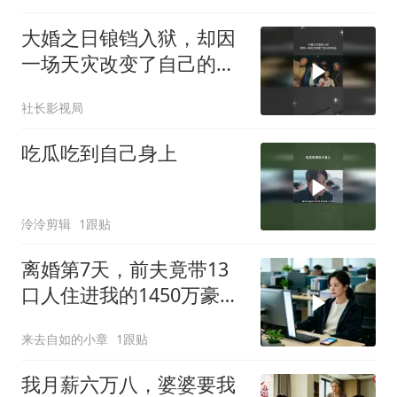
大婚之日锒铛入狱，却因
一场天灾改变了自己的命
运
社长影视局
吃瓜吃到自己身上
泠泠剪辑
1跟贴
离婚第7天，前夫竟带13
口人住进我的1450万豪
宅，一开门全傻眼
来去自如的小章
1跟贴
我月薪六万八，婆婆要我