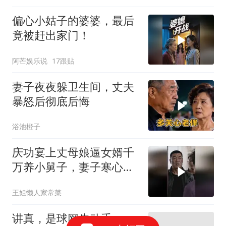
偏心小姑子的婆婆，最后
竟被赶出家门！
阿芒娱乐说
17跟贴
妻子夜夜躲卫生间，丈夫
暴怒后彻底后悔
浴池橙子
庆功宴上丈母娘逼女婿千
万养小舅子，妻子寒心斩
断帮扶
王姐懒人家常菜
讲真，是球网先动手