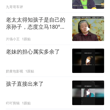
闫妮一愣一愣的
九哥哥车评
老太太得知孩子是自己的
亲孙子，态度立马180°大
转变
片场小王
1跟贴
老妹的担心属实多余了
奶黄包影视
1跟贴
孩子直接出来了
吖吖剪辑
1跟贴