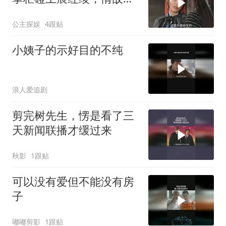
面分外眼红
公主探娱
4跟贴
小姨子的示好目的不纯
浪人爱追剧
剪完树先生，愣是看了三
天新闻联播才缓过来
秋影
1跟贴
可以没有爱但不能没有房
子
嘟嘟剪影
1跟贴