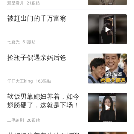
观星赏月
21跟贴
被赶出门的千万富翁
七夏光
61跟贴
捡瓶子偶遇亲妈后爸
仔仔大王king
163跟贴
软饭男靠媳妇养着，如今
翅膀硬了，这就是下场！
二毛追剧
20跟贴