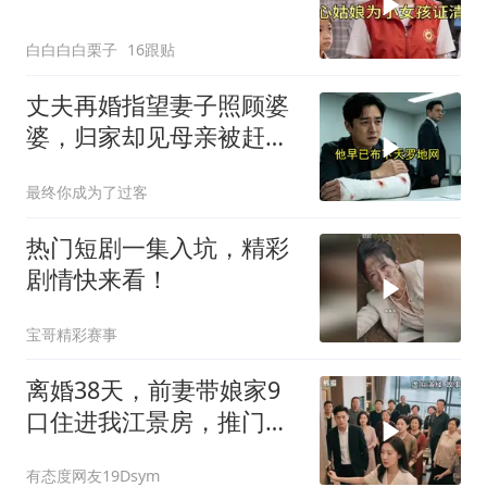
白白白白栗子
16跟贴
丈夫再婚指望妻子照顾婆
婆，归家却见母亲被赶出
门
最终你成为了过客
热门短剧一集入坑，精彩
剧情快来看！
宝哥精彩赛事
离婚38天，前妻带娘家9
口住进我江景房，推门瞬
间全家脸都黑了
有态度网友19Dsym