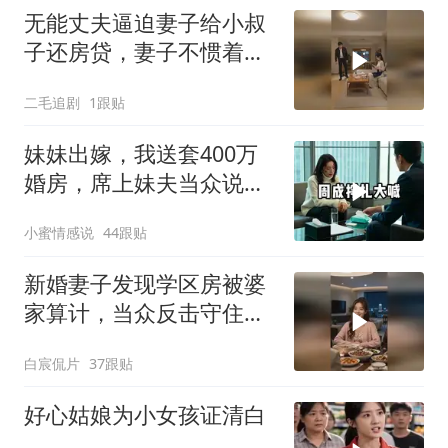
无能丈夫逼迫妻子给小叔
子还房贷，妻子不惯着他
的臭毛病！
二毛追剧
1跟贴
妹妹出嫁，我送套400万
婚房，席上妹夫当众说：
我媳妇要不是跟
小蜜情感说
44跟贴
新婚妻子发现学区房被婆
家算计，当众反击守住婚
前财产
白宸侃片
37跟贴
好心姑娘为小女孩证清白