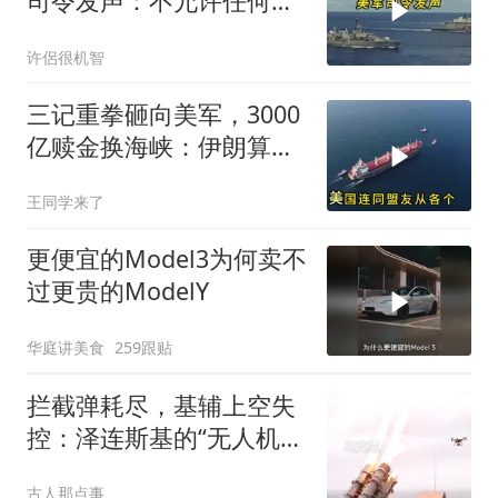
司令发声：不允许任何国
家主宰印太
许侶很机智
三记重拳砸向美军，3000
亿赎金换海峡：伊朗算准
了特朗普不敢还手
王同学来了
更便宜的Model3为何卖不
过更贵的ModelY
华庭讲美食
259跟贴
拦截弹耗尽，基辅上空失
控：泽连斯基的“无人机神
话”为何突然没人提了
古人那点事