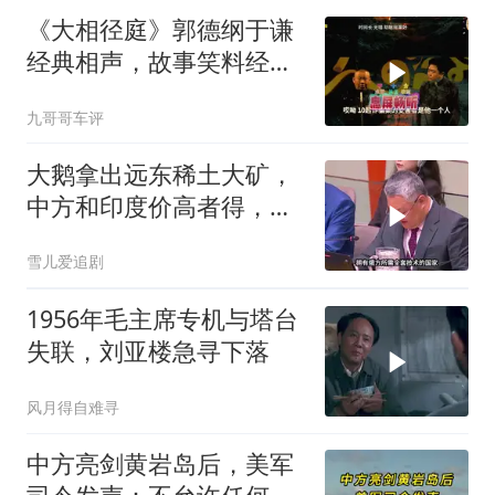
《大相径庭》郭德纲于谦
经典相声，故事笑料经典
不断！
九哥哥车评
大鹅拿出远东稀土大矿，
中方和印度价高者得，背
后全是各种算计
雪儿爱追剧
1956年毛主席专机与塔台
失联，刘亚楼急寻下落
风月得自难寻
中方亮剑黄岩岛后，美军