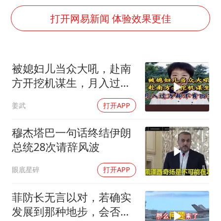
泰国初中生饮弹自尽前开了26枪
打开网易新闻 体验效果更佳
央视新主播李秋莹孙亚鹏亮相
夏日经济乘“热”而上 消费市场向“新”而行
36岁男演员成景区NPC后人气爆棚
被媳妇儿当众大吼，赴南
宇树王兴兴被问了360多个问题
方开挖机谋生，月入过万
全民健身事业高质量发展
却不肯回家
姜武
打开APP
唐田赛前发布会上引用《孙子兵法》
穆杰塔巴一句话终结伊朗
乐享全民健身 共筑健康中国
总统28次请辞风波
眼底星碎
打开APP
菲防长无言以对，若确实
发展到那种地步，会否上