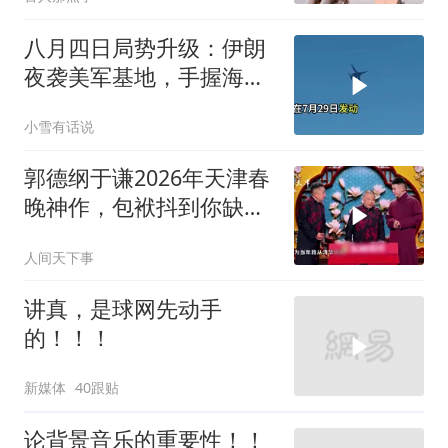
八月四日局势升级：伊朗
夜袭美军基地，手握海峡
筹码提出3000亿诉求
小雪有话说
郭德纲于谦2026年天津春
晚神作，包袱抖到你缺氧
笑到肚子疼！
人间天下事
讲真，是球网先动手
的！！！
新媒体
40跟贴
论背景音乐的重要性！！