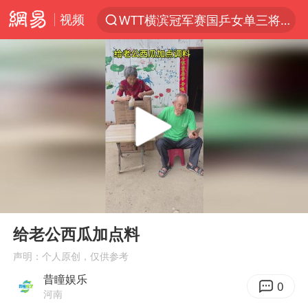
视频
WTT横滨冠军赛国乒女单三将晋级四强
光影经济撬动暑期消费新蓝海
白海豚将正面袭击贯穿浙江
杭州全市有序停课
黄金牛市回来了吗
酒店花洒现排泄物住客索赔遭拒
情侣在平潭拍日出时坠崖致一死一伤
00:00
00:15
新疆优化调整景区内自驾服务费
Play
Ent
full
购飞机票7分钟后退票被扣2022元
给老公西瓜加点料
郑丽文：台湾从来没有“独立”过
声明：个人原创，仅供参考
昔瞳娱乐
检测列车撞人致11死2伤 涉事单位被罚
0
河南