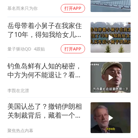
前线
慕名而来只为你
打开APP
岳母带着小舅子在我家住
了10年，得知我给女儿买
车后，小舅子突
量子驱动QD
4跟贴
打开APP
钓鱼岛鲜有人知的秘密，
中方为何不能退让？看完
让国人自豪
李覴在北漂
美国认怂了？撤销伊朗相
关制裁背后，藏着一个说
不出口的尴尬
聚焦热点内幕