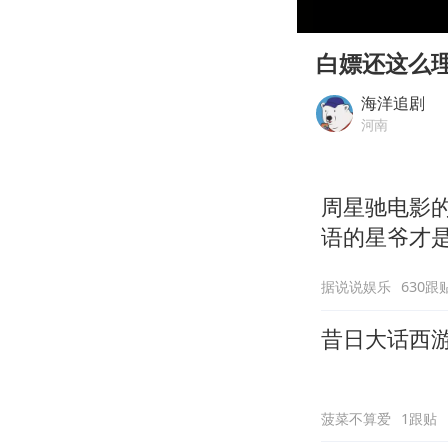
00:00
Play
白嫖还这么
海洋追剧
河南
周星驰电影
语的星爷才
据说说娱乐
630跟
昔日大话西
菠菜不算爱
1跟贴