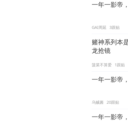
一年一影帝，百
GAI周延
3跟贴
赌神系列本
龙抢镜
菠菜不算爱
1跟贴
一年一影帝，百
乌贼酱
20跟贴
一年一影帝，百