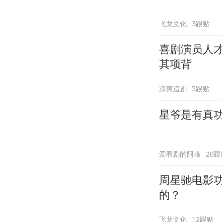
飞龙文化
3跟贴
喜剧演员人
其项背
凉爽追剧
5跟贴
星爷是有真
爱看剧的阿峰
20跟
周星驰电影
的？
飞龙文化
12跟贴