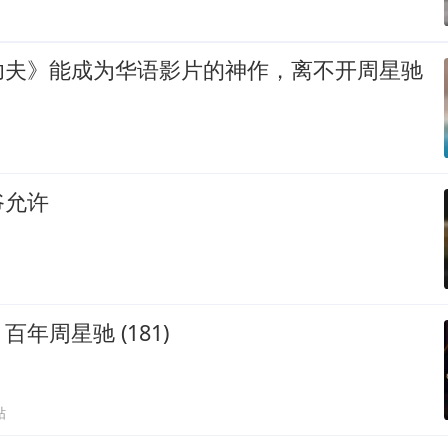
功夫》能成为华语影片的神作，离不开周星驰
爷允许
年周星驰 (181)
贴