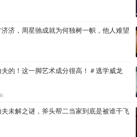
才济济，周星驰成就为何独树一帜，他人难望
功夫的！这一脚艺术成分很高！＃逃学威龙
贴
功夫未解之谜，斧头帮二当家到底是被谁干飞