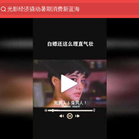
光影经济撬动暑期消费新蓝海
浙江上海等地有大雨或暴雨
西湖突现狂风暴雨 游客瞬间被浇透
金饰克价一夜涨回1300元
隔20米开高仿奶茶店被判赔35万元
新疆景区自驾服务费改为按车收费
多家A股公司收到美国关税退款
视频丨中国东方电气集团原党组副书记、董事宋致远
直击东北超：哈尔滨vs通辽
香港宏福苑火灾或由烟头引起
白海豚将正面袭击贯穿浙江