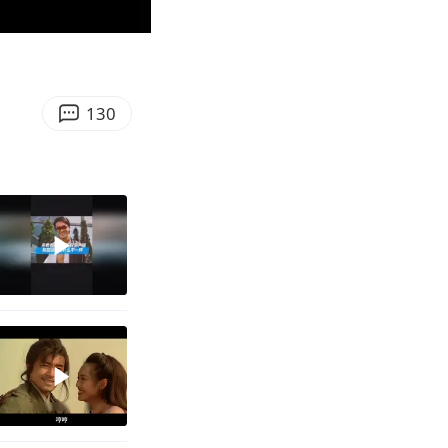
00:56
Enter
fullscreen
130