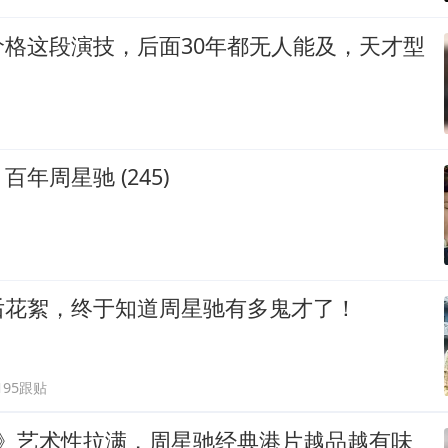
价格这段演技，后面30年都无人能及，天才型
年周星驰 (245)
后花絮，终于知道周星驰有多鬼才了！
195跟贴
2》艺术性拉满，周星驰经典港片越品越有味