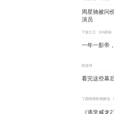
周星驰被问
演员
干饭大王
324跟贴
一年一影帝，百
皓篮球
看完这些幕
丁鸊惊悚影视解说
《逃学威龙