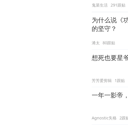
鬼菜生活
291跟贴
为什么说《
的坚守？
淆太
80跟贴
想死也要星
芳芳爱剪辑
1跟贴
一年一影帝，百
Agnostic失格
2跟