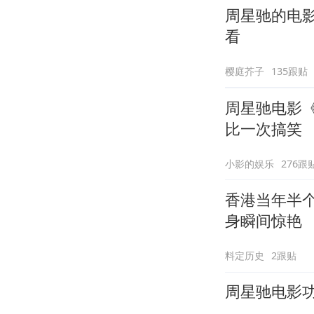
周星驰的电
看
樱庭芥子
135跟贴
周星驰电影
比一次搞笑
小影的娱乐
276跟
香港当年半
身瞬间惊艳
料定历史
2跟贴
周星驰电影