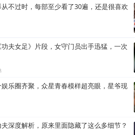
影从不过时，每部至少看了30遍，还是很喜欢
《功夫女足》片段，女守门员出手迅猛，一次
贴
个娱乐圈齐聚，众星青春模样超亮眼，星爷现
功夫深度解析，原来里面隐藏了这么多细节？