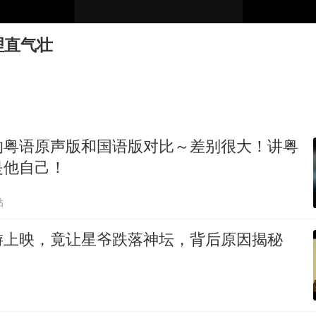
浙江台州《告全体市民书》
“不怕六爷挂得多 就怕六爷挂一颗”
理直气壮
酒店回应车内过夜被收150元
几元成本的AI广告导致千万市值蒸发
36岁男演员成景区NPC后人气爆棚
梁家辉：到内地拍戏不是北上是回归
的粤语原声版和国语版对比～差别很大！讲粤
人民的健康、体质、幸福一脉相承
是他自己！
贴
游上映，竟让星爷跌落神坛，背后原因揭秘