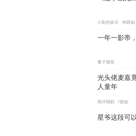
小影的娱乐
40跟贴
一年一影帝，百
量子痛觉
光头佬麦嘉
人童年
嵩仔聊剧
1跟贴
星爷这段可