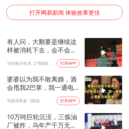
生产也能“拼单”了
央视新主播李秋莹孙亚鹏亮相
打开网易新闻 体验效果更佳
白海豚登陆前还将加强
娜扎称眼睛恢复情况不太妙
有人问，大鹅要是继续这
河南刑案嫌犯被抓 逃窜时伤害多人
样被消耗下去，会不会灭
经常半夜醒要排查6种疾病
亡？
与你挽月色清
278跟贴
打开APP
三警齐发！多地10级以上雷暴大风
乐享全民健身 共筑健康中国
婆婆以为我不敢离婚，酒
会甩我2巴掌，我一通电
话让婆家当场懵了
华庭讲美食
2跟贴
打开APP
10万吨巨轮沉没，三炼油
厂被炸，乌年产千万无人