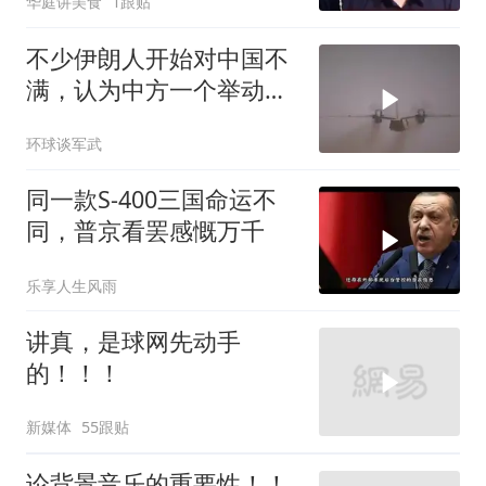
华庭讲美食
1跟贴
不少伊朗人开始对中国不
满，认为中方一个举动，
毁了德黑兰的大计
环球谈军武
同一款S-400三国命运不
同，普京看罢感慨万千
乐享人生风雨
讲真，是球网先动手
的！！！
新媒体
55跟贴
论背景音乐的重要性！！