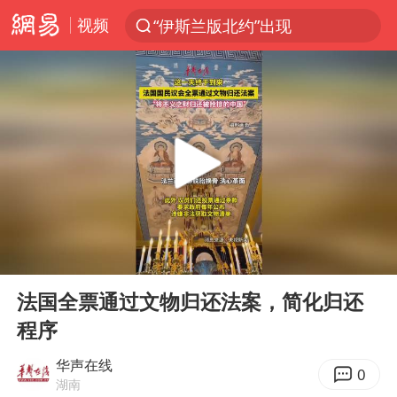
视频
“伊斯兰版北约”出现
光影经济撬动暑期消费新蓝海
白海豚10级风圈已触及浙江台州
以军士兵把枪口对准中国记者
河南警方公开征集黑恶犯罪线索
谢霆锋演唱会隔空祝王菲生日快乐
方桃子代言广告视频已下架
00:00
00:19
WTT横滨冠军赛女单四强国乒占三席
Play
Ent
full
浙江省发出今年第2号指挥长令
法国全票通过文物归还法案，简化归还
程序
一周大涨超7% 金价为何突然上涨
情侣在平潭拍日出时坠崖致一死一伤
华声在线
0
湖南