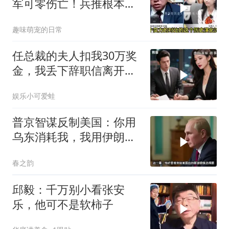
军可零伤亡！兵推根本没
意义，就是作死
趣味萌宠的日常
任总裁的夫人扣我30万奖
金，我丢下辞职信离开，
当晚她慌忙问：甲方只和
娱乐小可爱蛙
你签约
普京智谋反制美国：你用
乌东消耗我，我用伊朗消
耗你
春之韵
邱毅：千万别小看张安
乐，他可不是软柿子