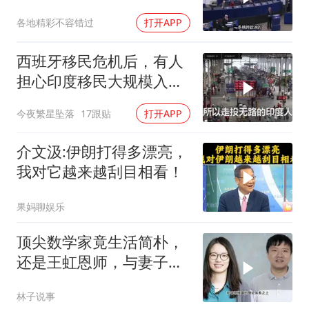
机，俄战局堪忧
各地精彩不容错过
打开APP
西班牙移民危机后，有人
担心印度移民大规模入侵
中国，这可能吗？
今夜繁星坠落
17跟贴
打开APP
介文汲:伊朗打得多漂亮，
我对它越来越刮目相看！
果妈聊娱乐
顶尖数学家竟生活简朴，
还是王虹恩师，与妻子合
照慈眉善目
林子说事