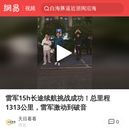
视频
白海豚逼近浙闽沿海
国足U17与阿森纳决赛取消 并列冠军
王艺迪2-4不敌张本美和止步4强
“白海豚”来了！第一批飞机已绑好
白海豚5次眼壁置换
王艺迪无缘横滨赛决赛
杭州部分地铁高架段临时停运
00:00
00:51
2025年小学教师减少13.19万
Play
Ent
full
浙江海域将现5到8米巨浪到狂浪
雷军15h长途续航挑战成功！总里程
1313公里，雷军激动到破音
武契奇会见泽连斯基有何意图
上海大部迎大暴雨
天目看看
0
河北