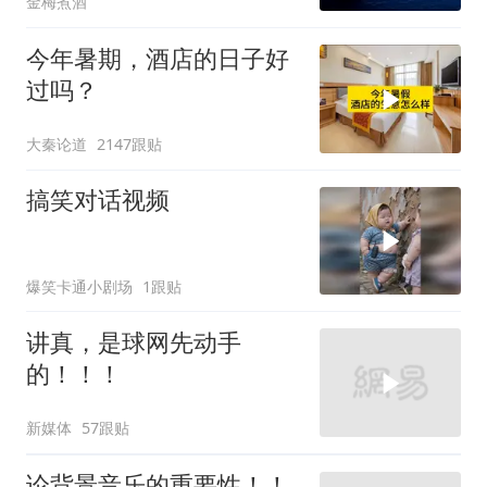
金梅煮酒
今年暑期，酒店的日子好
过吗？
大秦论道
2147跟贴
搞笑对话视频
爆笑卡通小剧场
1跟贴
讲真，是球网先动手
的！！！
新媒体
57跟贴
论背景音乐的重要性！！