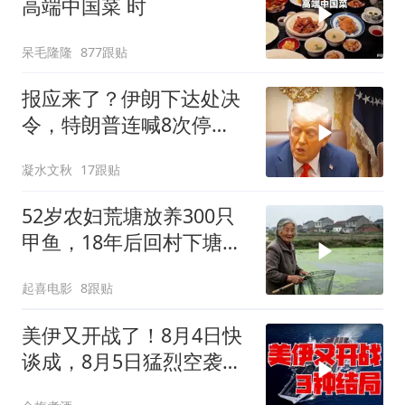
高端中国菜 时
呆毛隆隆
877跟贴
报应来了？伊朗下达处决
令，特朗普连喊8次停
手，海外资产遭清算
凝水文秋
17跟贴
52岁农妇荒塘放养300只
甲鱼，18年后回村下塘瞬
间傻眼
起喜电影
8跟贴
美伊又开战了！8月4日快
谈成，8月5日猛烈空袭，
后续3种剧本