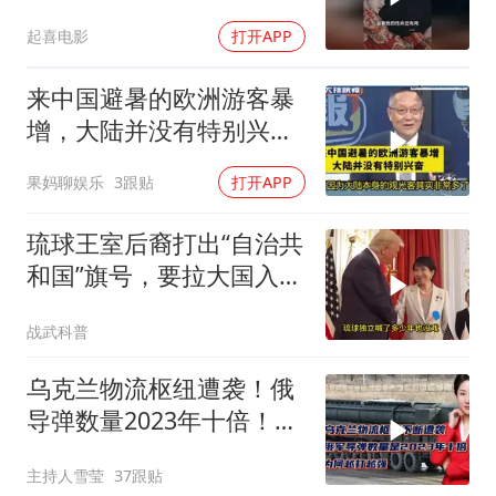
起喜电影
打开APP
来中国避暑的欧洲游客暴
增，大陆并没有特别兴
奋！介文汲
果妈聊娱乐
3跟贴
打开APP
琉球王室后裔打出“自治共
和国”旗号，要拉大国入局
制衡美日
战武科普
乌克兰物流枢纽遭袭！俄
导弹数量2023年十倍！为
何越打越强？
主持人雪莹
37跟贴