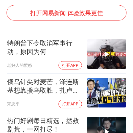
《龙餐馆》 冲奖
《披荆斩棘2026》阵容官宣
打开网易新闻 体验效果更佳
“伊斯兰版北约”出现
伯克希尔净买入约200亿美元股票
特朗普下令取消军事行
以军士兵把枪口对准中国记者
动，原因为何
构建更高水平的全民健身公共服务体系
老好人的愤怒
打开APP
俄乌针尖对麦芒，泽连斯
基想靠援乌取胜，扎卢日
内道出乌军真相
宋忠平
打开APP
热门好剧每日精选，拯救
剧荒，一网打尽！