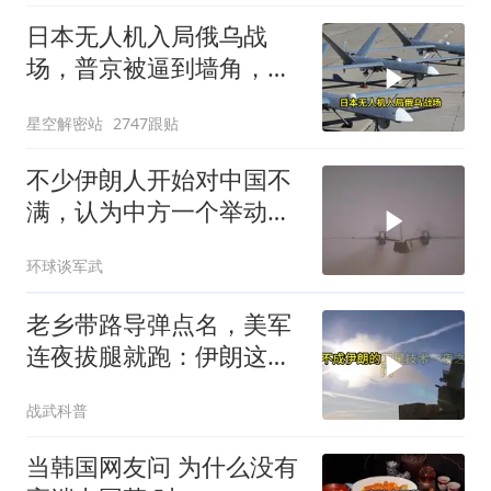
日本无人机入局俄乌战
场，普京被逼到墙角，这
场仗只剩下死战一条路
星空解密站
2747跟贴
不少伊朗人开始对中国不
满，认为中方一个举动，
毁了德黑兰的大计
环球谈军武
老乡带路导弹点名，美军
连夜拔腿就跑：伊朗这波
操作把霸权底裤撕了个精
战武科普
光
当韩国网友问 为什么没有