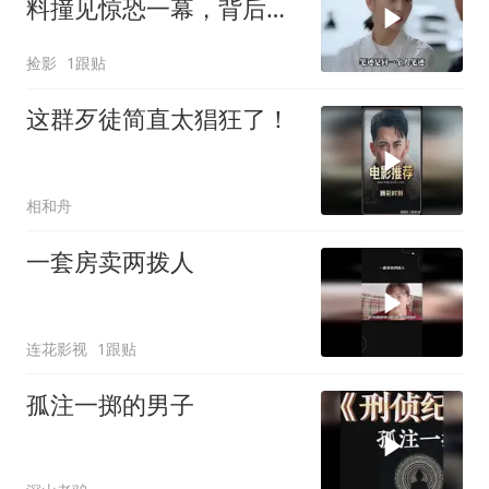
料撞见惊恐一幕，背后隐
情令人深思
捡影
1跟贴
这群歹徒简直太猖狂了！
相和舟
一套房卖两拨人
连花影视
1跟贴
孤注一掷的男子