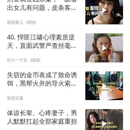
出女儿有问题，皮条客成
破案关键
探影酱儿
5跟贴
40. 悍匪江啸心理素质逆
天，直面武警严查丝毫不
慌，仅凭假证顺利过关
好大一个瓜
3跟贴
失窃的金币表成了致命诱
饵，黑帮火并的导火索，
就藏在这里
影视宝藏
体谅长辈、心疼妻子，男
人默默扛起全部家庭重担