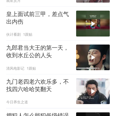
观星赏月
皇上面试前三甲，差点气
出内伤
伙计看剧
1跟贴
九郎君当大王的第一天，
收到水丘公的人头
清风电影记
1跟贴
九门老四老六欢乐多，不
找四六哈哈笑翻天
今日养生之道
押犯人怎么能犯低级错误