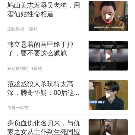
鸠山美志羞辱吴老狗，用
霍仙姑性命相逼
剧咖影视
1跟贴
韩立悬着的马甲终于掉
了，要不要这么尴尬
好运影视吧
1跟贴
范丞丞狼人杀玩得太高
深，腾哥怀疑：00后这么
强？
周哥一影视
身负血仇化名归来，与仇
家之女从主仆到生死同盟