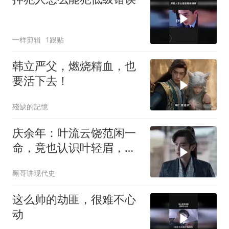
一样剪辑
1跟贴
韩立严父，燃烧精血，也
要活下去！
殘缺的記憶
庆余年：叶流云饶范闲一
命，竟也认识叶轻眉，下
秒一句话点醒范闲
黑哥讲现代史
这么帅的劫匪，很难不心
动