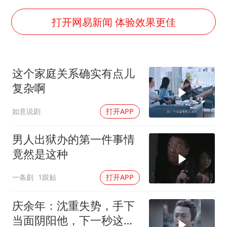
牛津大学一纸声明甩不了锅
新疆景区自驾服务费改为按车收费
打开网易新闻 体验效果更佳
网传《披荆斩棘2026》名单
女主硬加吻戏短剧已下架
这个家庭关系确实有点儿
浙江台州《告全体市民书》
复杂啊
香港宏福苑火灾或由烟头引起
如意说剧
打开APP
人民的健康、体质、幸福一脉相承
男人出狱办的第一件事情
竟然是这种
一条剧
1跟贴
打开APP
庆余年：沈重失势，手下
当面阴阳他，下一秒这幕