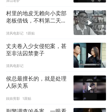
深山老驴
村里的地皮无赖向小卖部
老板借钱，不料第二天老
板却离奇遇害
清风电影记
1跟贴
丈夫卷入少女侵犯案，甚
至非法囚禁妻子
清风电影记
侯总最擅长的，就是处理
人际关系
奻奻剪影
1跟贴
刑警调查凶杀案，一眼看