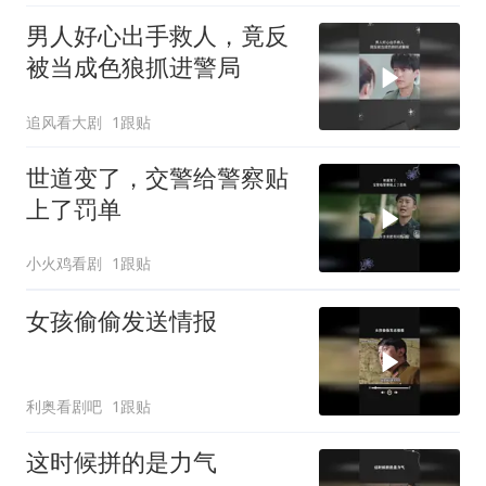
男人好心出手救人，竟反
被当成色狼抓进警局
追风看大剧
1跟贴
世道变了，交警给警察贴
上了罚单
小火鸡看剧
1跟贴
女孩偷偷发送情报
利奥看剧吧
1跟贴
这时候拼的是力气