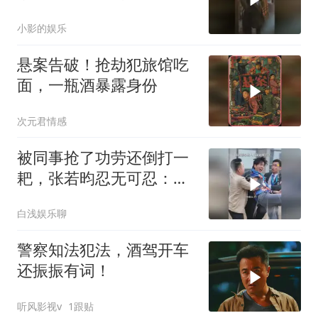
小影的娱乐
悬案告破！抢劫犯旅馆吃
面，一瓶酒暴露身份
次元君情感
被同事抢了功劳还倒打一
耙，张若昀忍无可忍：看
我怎么跳起来打你
白浅娱乐聊
警察知法犯法，酒驾开车
还振振有词！
听风影视v
1跟贴