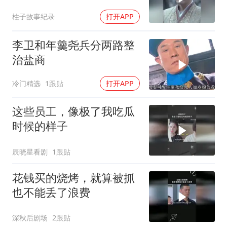
让他当场吓坏
柱子故事纪录
打开APP
李卫和年羹尧兵分两路整
治盐商
冷门精选
1跟贴
打开APP
这些员工，像极了我吃瓜
时候的样子
辰晓星看剧
1跟贴
花钱买的烧烤，就算被抓
也不能丢了浪费
深秋后剧场
2跟贴