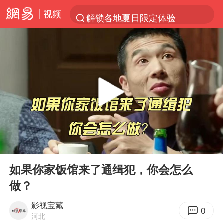
视频
解锁各地夏日限定体验
金饰克价一夜涨回1300元
河南重大刑事案嫌疑人落网
峰哥 汪海林
西湖突现狂风暴雨 游客瞬间被浇透
富婆带资进组给自己硬加60多场吻戏
视频丨中国东方电气集团原党组副书记、董事宋致远被查
00:00
06:47
梁家辉：到内地拍戏不是北上是回归
Play
Ent
full
白海豚将正面袭击贯穿浙江
如果你家饭馆来了通缉犯，你会怎么
做？
酒店回应车内过夜被收150元
“不怕六爷挂得多 就怕六爷挂一颗”
影视宝藏
0
河北