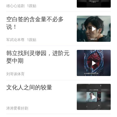
雄心心追剧
1跟贴
空白签的含金量不必多
说！
军武论本尊
1跟贴
韩立找到灵缈园，进阶元
婴中期
刘哥谈体育
文化人之间的较量
涛涛爱看好剧