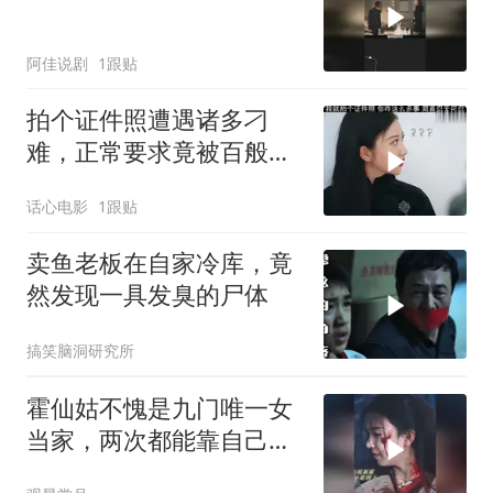
阿佳说剧
1跟贴
拍个证件照遭遇诸多刁
难，正常要求竟被百般推
诿，实在让人忍无可忍 (1)
话心电影
1跟贴
卖鱼老板在自家冷库，竟
然发现一具发臭的尸体
搞笑脑洞研究所
霍仙姑不愧是九门唯一女
当家，两次都能靠自己逆
风翻盘，掌权服众