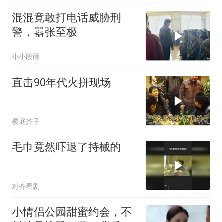
混混竟敢打电话威胁刑
警，嚣张至极
小小段砸
直击90年代火拼现场
樱庭芥子
毛巾竟然吓退了持械的
对齐看剧
小情侣公园甜蜜约会，不