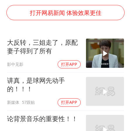
上门女婿出轨女邻居多年被判重婚罪
韩军前线部队连曝丑闻
打开网易新闻 体验效果更佳
《龙餐馆》 冲奖
笔试第一被劝弃考涉事副校长被撤职
大反转，三姐走了，原配
构建更高水平的全民健身公共服务体系
妻子得到了所有
奋力开创中国式现代化建设新局面
影中见影
打开APP
讲真，是球网先动手
的！！！
新媒体
57跟贴
打开APP
论背景音乐的重要性！！