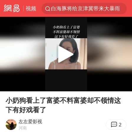
视频
白海豚将给京津冀带来大暴雨
刘嘉玲晒与周星驰合照
《披荆斩棘2026》阵容官宣
上海有出现龙卷潜势
国足U17与阿森纳决赛取消 并列冠军
香港高温刷新历史纪录
女子发现前夫婚内与第三者育子
00:00
00:32
王艺迪无缘横滨赛决赛
Play
Ent
full
2025年小学教师减少13.19万
小奶狗看上了富婆不料富婆却不领情这
下有好戏看了
王艺迪2-4不敌张本美和止步4强
以军士兵把枪口对准中国记者
左左爱影视
2
河南