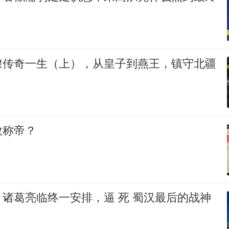
棣传奇一生（上），从皇子到燕王，镇守北疆
敢称帝？
诸葛亮临终一安排，逼 死 蜀汉最后的战神