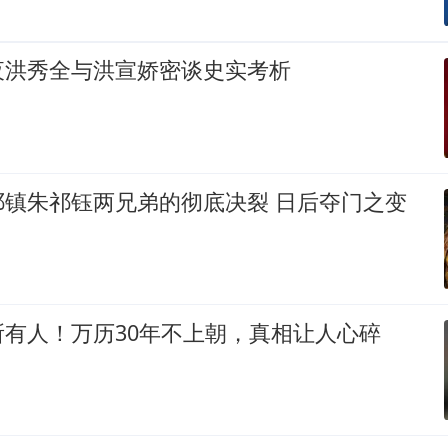
夜洪秀全与洪宣娇密谈史实考析
祁镇朱祁钰两兄弟的彻底决裂 日后夺门之变
有人！万历30年不上朝，真相让人心碎