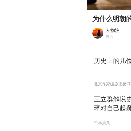
00:00
Play
为什么明朝
人物注
陕西
历史上的几
北京作家编剧肥猪满
王立群解说
璋对自己起
牛马搞笑