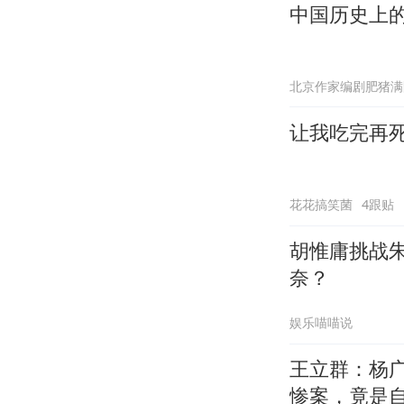
中国历史上
北京作家编剧肥猪满
让我吃完再
花花搞笑菌
4跟贴
胡惟庸挑战
奈？
娱乐喵喵说
王立群：杨
惨案，竟是