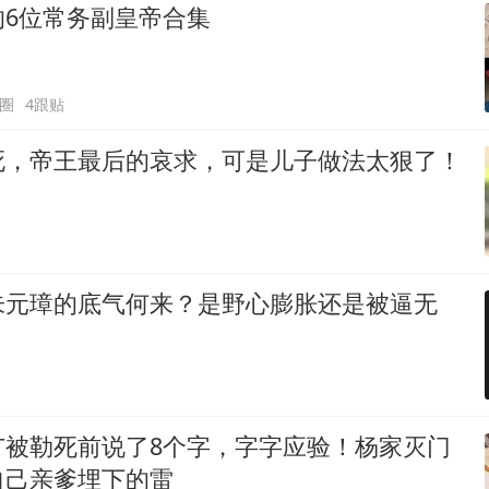
的6位常务副皇帝合集
圈
4跟贴
死，帝王最后的哀求，可是儿子做法太狠了！
朱元璋的底气何来？是野心膨胀还是被逼无
广被勒死前说了8个字，字字应验！杨家灭门
自己亲爹埋下的雷