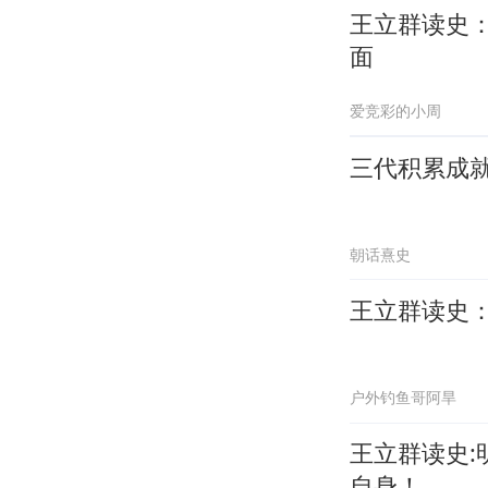
王立群读史
面
爱竞彩的小周
三代积累成就
朝话熹史
王立群读史
户外钓鱼哥阿旱
王立群读史
自身！