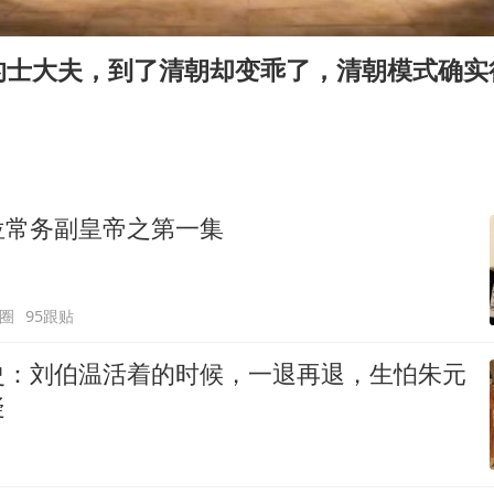
王艺迪2-4不敌张本美和止步4强
泰国：高度重视中国游客旅游体验
的士大夫，到了清朝却变乖了，清朝模式确实
2025年小学教师减少13.19万
韩军前线部队连曝丑闻
上海大部迎大暴雨
《龙餐馆》 冲奖
位常务副皇帝之第一集
笔试第一被劝弃考涉事副校长被撤职
奋力开创中国式现代化建设新局面
圈
95跟贴
史：刘伯温活着的时候，一退再退，生怕朱元
疑