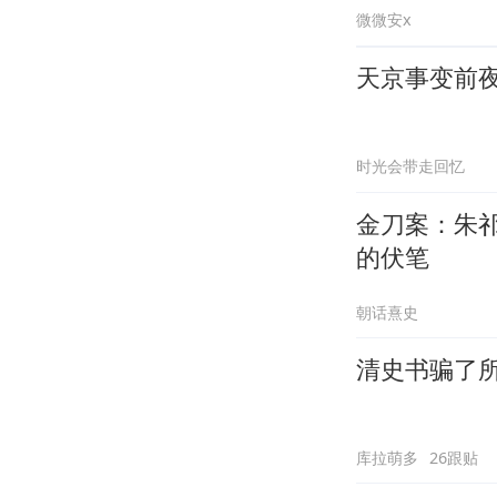
微微安x
天京事变前
时光会带走回忆
金刀案：朱
的伏笔
朝话熹史
清史书骗了所
库拉萌多
26跟贴