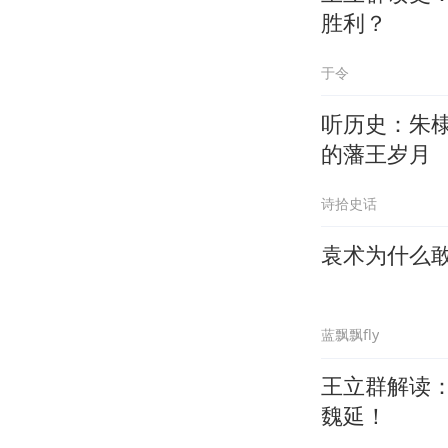
胜利？
于令
听历史：朱
的藩王岁月
诗拾史话
袁术为什么
蓝飘飘fly
王立群解读：
魏延！