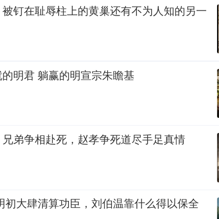
：被钉在耻辱柱上的黄巢还有不为人知的另一
的明君 躺赢的明宣宗朱瞻基
：兄弟争相赴死，赵孝争死道尽手足真情
:明初大肆清算功臣，刘伯温靠什么得以保全