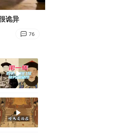
01:52
Enter
fullscreen
很诡异
76