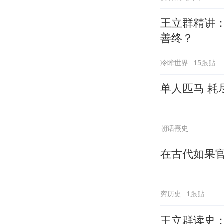
王立群精讲
善终？
冷眸世界
15跟贴
单人匹马 耗
朝话熹史
在古代如果
穷历史
1跟贴
王立群读史