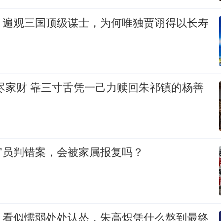
：遍观三国顶级谋士，为何唯独贾诩得以长寿
尽家财 靠三寸舌凭一己力赎回朱祁镇的杨善
官员判错案，会被家属报复吗？
：看似懦弱处处认怂，朱高炽凭什么熬到最终