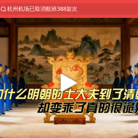
杭州机场已取消航班388架次
上半年我国经营主体结构持续优化
上海暴雨红色预警
《披荆斩棘2026》阵容官宣
白海豚北上或致京津冀暴雨
国足U17与阿森纳决赛取消 并列冠军
上海有出现龙卷潜势
王艺迪无缘横滨赛决赛
上门女婿出轨女邻居多年被判重婚罪
女子发现前夫婚内与第三者育子
以军士兵把枪口对准中国记者