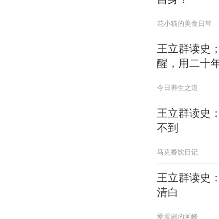
花小猫的美食日常
王立群读史；
醒，用二十
今日养生之道
王立群读史
不到
马克餐饮日记
王立群读史
清白
爱看剧的阿峰