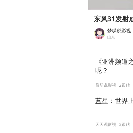
00:00
Play
东风31发
梦喋说影视
山东
《亚洲频道
呢？
吕新说影视
2跟贴
蓝星：世界
天天观影视
3跟贴