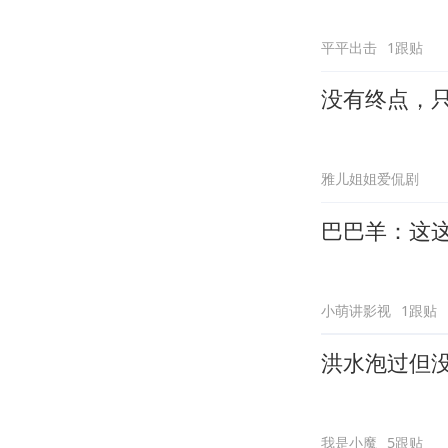
平平出击
1跟贴
没有终点，
雅儿姐姐爱侃剧
巴巴羊：这
小萌讲影视
1跟贴
洪水泡过但
我是小魔
5跟贴