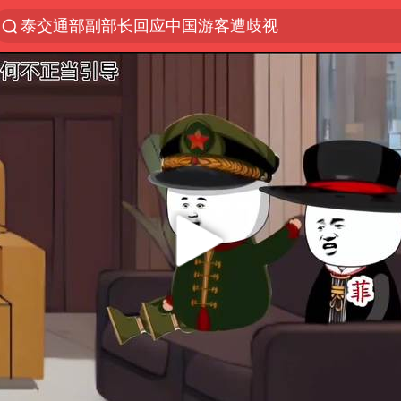
泰交通部副部长回应中国游客遭歧视
夜幕落下 运动上场
段绚竞因公牺牲 年仅44岁
“空调24小时开着更省电”不实
1岁宝宝碰坏纸巾盒 宝妈被索赔924元
台风白海豚环流面积近似13个浙江
Meta被判支付5.67亿美元
台风白海豚逼近 暴雨大暴雨来袭
发行市值610亿 谁是宇树科技背后赢家
公司“上四休三”但要降薪1000元
47岁妈妈突然产女 26岁女儿：很震惊