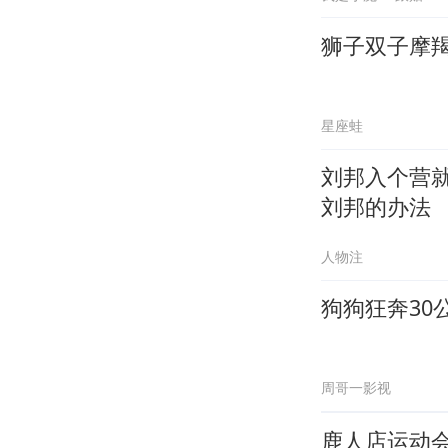
狮子双子摩
星座蛙
刘邦入个营
刘邦的办法
人物注
狗狗狂奔30
周哥一影视
鹿人店运动