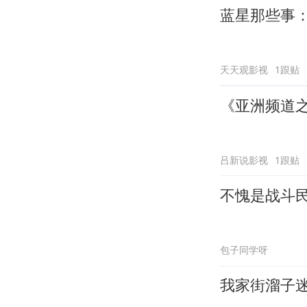
蓝星那些事
天天观影视
1跟贴
《亚洲频道
吕新说影视
1跟贴
不愧是战斗
包子同学呀
我家街溜子