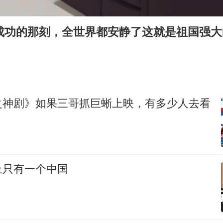
OpenAI为免费用户升级GPT-5.6 Luna
美媒称美国想用战术核武器对抗中俄
射成功的那刻，全世界都安静了这就是祖国强
中国稀土盘中涨停
日本广岛民众举行游行反对政府行径
实探山东最热的“中国蔬菜之乡”
女子开一天一夜空调后二氧化碳中毒
之神剧》如果三哥抓巨蜥上映，有多少人去看
粉笔发布“自曝式”公开信
奋进开新局 实干挑大梁
上只有一个中国