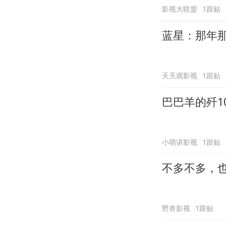
影视大联盟
1跟贴
蓝星：那年
天天观影视
1跟贴
巴巴羊的歼10
小萌讲影视
1跟贴
不多不多，也
野兽影视
1跟贴