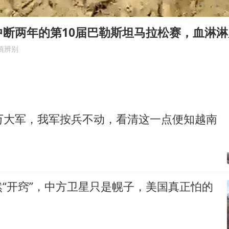
浙江台州《告全体市民书》
西贝创始人贾国龙押注鲜羊赛道
中断两年的第10届巴勒斯坦马拉松赛，血淋
“不怕六爷挂得多 就怕六爷挂一颗”
慎辨别
董璇小酒窝朵朵为佟丽娅庆生
36岁男演员成景区NPC后人气爆棚
人民的健康、体质、幸福一脉相承
0万大军，我军按兵不动，看清这一点便知越南
“开窍”，中方卫星只是幌子，美国真正怕的