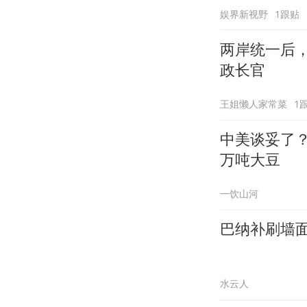
娱界新视野
1跟贴
两岸统一后
政长官
王姐懒人家常菜
1
中美谈妥了？
万吨大豆
一饮山河
巴纳补刷墙面
水云人