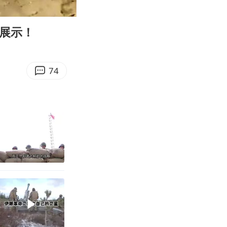
00:50
Enter
fullscreen
淋展示！
74