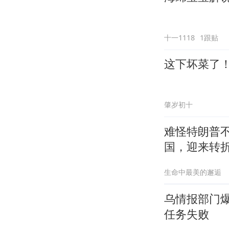
十一1118
1跟贴
这下坏菜了
肇岁初十
难怪特朗普
国，迎来转
生命中最美的邂逅
乌情报部门
任务失败