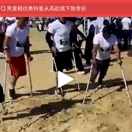
男童模仿奥特曼从高处跳下致骨折
峰哥 汪海林
河南潜逃10日重大刑案嫌疑人落网
西湖突现狂风暴雨 游客瞬间被浇透
金饰克价一夜涨回1300元
视频丨中国东方电气集团原党组副书记、董事宋致远
梁家辉：到内地拍戏不是北上是回归
白海豚将正面袭击贯穿浙江
酒店回应车内过夜被收150元
牛津大学一纸声明甩不了锅
香港宏福苑火灾或由烟头引起