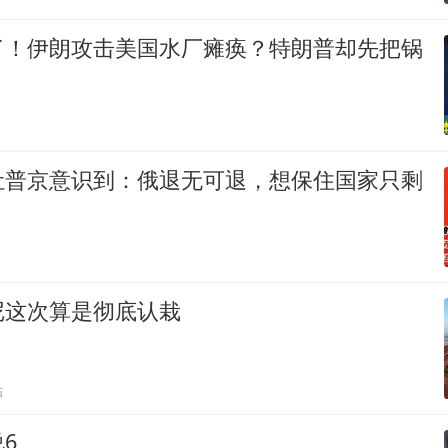
了！伊朗攻击美国水厂瘫痪？特朗普却先把锅
让普京意识到：俄退无可退，想保住国家只剩
尼这次算是彻底认栽
贴
6