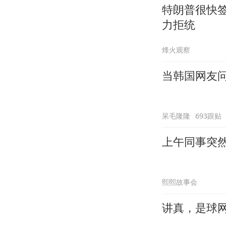
特朗普很快签
力拒统
烽火观察
当韩国网友问
呆毛隆隆
693跟贴
上午同事突
熙熙故事会
讲真，是球