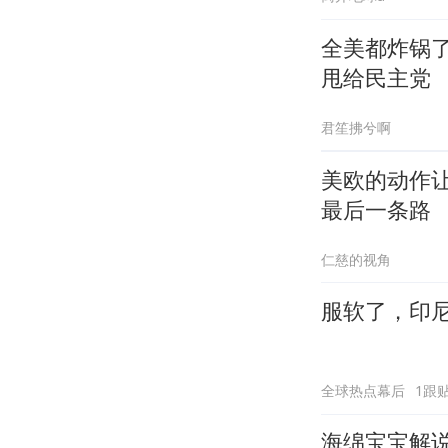
全美都炸锅
甩给民主党
君笙拂兮啊
美欧的动作
最后一条路
仁慈的视角
服软了，印
全球热点幕后
1跟
海绵宝宝解说