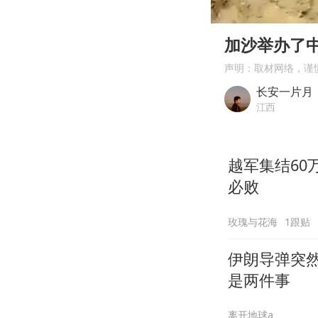
00:00
Play
加沙举办了
声明：取材网络，谨
长安一片月
江西
越军集结6
必败
玫瑰与花海
1跟贴
伊朗导弹突然
是两件事
离开地球a