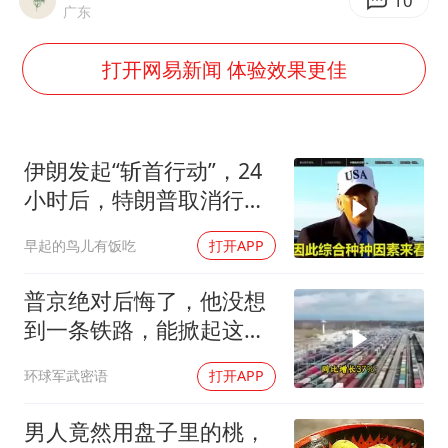
台湾海峡南口北上船舶实施交通管制
10
广东
“新疆阿勒泰八月能滑雪”不实
打开网易新闻 体验效果更佳
江苏发布台风蓝色预警
向鹏0-3不敌张本智和
今日立秋你咬秋了吗
伊朗发起“斩首行动”，24
东方之约 相约未来
小时后，特朗普取消行
动？美开始撤侨
早起的鸟儿有饭吃
打开APP
普京绝对后悔了，他没想
到一条铁路，能掀起这么
大的风浪，中亚格局彻底
环球军武密语
打开APP
改写
男人竟然用盘子里的桃，