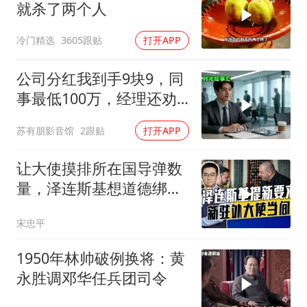
就杀了两个人
冷门精选
3605跟贴
打开APP
公司分红我到手9块9，同
事最低100万，经理还劝
我续签，我笑了：不签了
苏有朋影音馆
2跟贴
打开APP
让大使摸排所在国导弹数
量，泽连斯基想道德绑架
援乌国，黔驴技穷
宋忠平
1950年林帅破例换将：黄
永胜调邓华任兵团司令