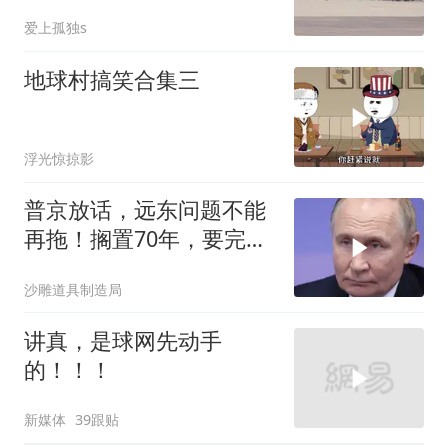
在了风口浪尖
爱上孤独s
地球村搞笑合集三
浮光惊掠影
普京放话，远东问题不能
再拖！搁置70年，要完成
斯大林的未
沙雕道具制造局
讲真，是球网先动手
的！！！
新媒体
39跟贴