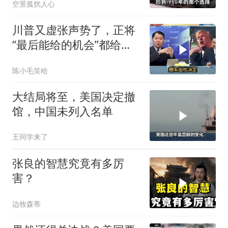
空景孤扰人心
川普又虚张声势了，正将
“最后能给的机会”都给伊
朗！台媒点评
陈小毛笑哈
大结局将至，美国决定撤
馆，中国未列入名单
王同学来了
张良的智慧究竟有多厉
害？
边牧森蒂