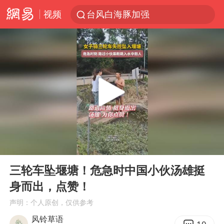
视频
台风白海豚加强
官方通报教师招聘笔试前13名被淘汰
国防部回应日本试射“战斧”导弹
广东雷州通报特教老师招聘违规事件
A股三大股指收涨
“立秋的第一杯奶茶”又爆单了
泰国校园枪击案死亡人数升至7人
00:00
00:28
泰国枪击案凶手先杀祖父母后行凶
Play
Ent
full
宇树科技中一签需缴款7.54万元
三轮车坠堰塘！危急时中国小伙汤雄挺
身而出，点赞！
国防部：坚决反制任何闹海挑衅图谋
声明：个人原创，仅供参考
四川宜宾市高县发生4.9级地震
风铃草语