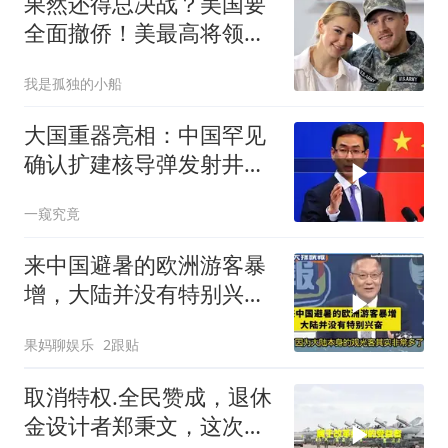
果然还得总决战？美国要
全面撤侨！美最高将领：
决战伊朗随时能打
我是孤独的小船
大国重器亮相：中国罕见
确认扩建核导弹发射井铸
就“战略底牌”
一窥究竟
来中国避暑的欧洲游客暴
增，大陆并没有特别兴
奋！介文汲
果妈聊娱乐
2跟贴
取消特权.全民赞成，退休
金设计者郑秉文，这次站