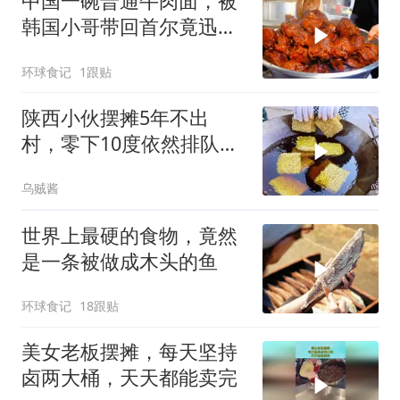
中国一碗普通牛肉面，被
韩国小哥带回首尔竟迅速
走红
环球食记
1跟贴
陕西小伙摆摊5年不出
村，零下10度依然排队，
大妈说：就爱这口
乌贼酱
世界上最硬的食物，竟然
是一条被做成木头的鱼
环球食记
18跟贴
美女老板摆摊，每天坚持
卤两大桶，天天都能卖完