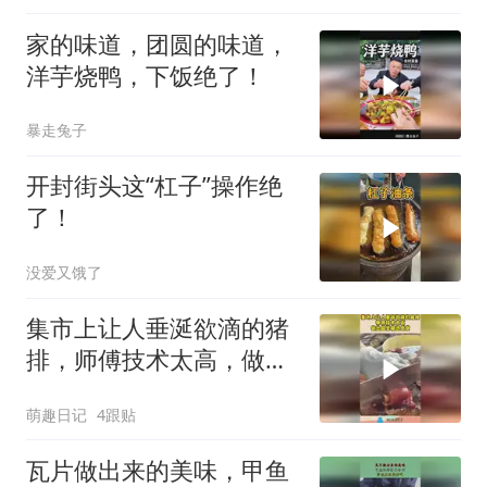
家的味道，团圆的味道，
洋芋烧鸭，下饭绝了！
暴走兔子
开封街头这“杠子”操作绝
了！
没爱又饿了
集市上让人垂涎欲滴的猪
排，师傅技术太高，做出
晶莹剔透感觉！
萌趣日记
4跟贴
瓦片做出来的美味，甲鱼