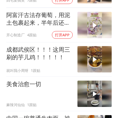
四毛爱搞笑
7跟贴
打开APP
阿富汗古法存葡萄，用泥
土包裹起来，半年后还是
很新鲜的！
开心制造厂
4跟贴
打开APP
成都武侯区！！！这周三
刷的芋儿鸡！！！！！
就叫我小周呀
1跟贴
美食治愈一切
麻辣河仙仙
1跟贴