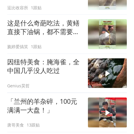
逗比收容所
1跟贴
这是什么奇葩吃法，黄鳝
直接下油锅，都不需要先
去除内脏吗？
旎婷爱搞笑
1跟贴
因纽特美食：腌海雀，全
中国几乎没人吃过
Genius昊哲
「兰州的羊杂碎，100元
满满一大盘！」
唐哥美食
13跟贴