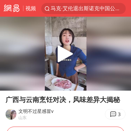
视频
马克·艾伦退出斯诺克中国公开赛
新疆优化调整景区内自驾服务费
上四休三，但降薪1000元，你接受吗？
央视新主播李秋莹孙亚鹏亮相
情侣平潭拍日出坠崖1死1伤
老挝国会主席赛宋蓬逝世
黄金牛市回来了吗
00:00
01:06
《欢迎来龙餐馆》口碑
Play
Ent
full
茅台部分直营店飞天茅台提价
广西与云南烹饪对决，风味差异大揭秘
白海豚将正面袭击贯穿浙江
文明不过星感冒v
3
山东
酒店回应车内过夜被收150元