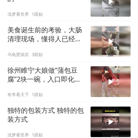
浅梦看世界
1跟贴
美食诞生前的考验，大肠
清理现场，懂得人已经流
口水！
乌龟爱搞笑
3跟贴
徐州睢宁大娘做“蒲包豆
腐”2块一碗，入口即化，
味道棒！
有李看天下
1跟贴
独特的包装方式 独特的包
装方式
浅梦看世界
1跟贴