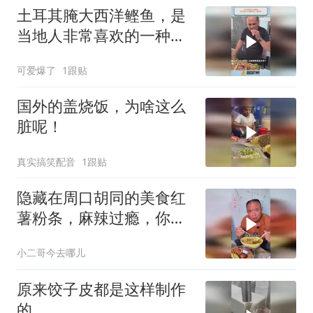
土耳其腌大西洋鲣鱼，是
当地人非常喜欢的一种美
食
可爱爆了
1跟贴
国外的盖烧饭，为啥这么
脏呢！
真实搞笑配音
1跟贴
隐藏在周口胡同的美食红
薯粉条，麻辣过瘾，你来
吃过没？
小二哥今去哪儿
原来饺子皮都是这样制作
的