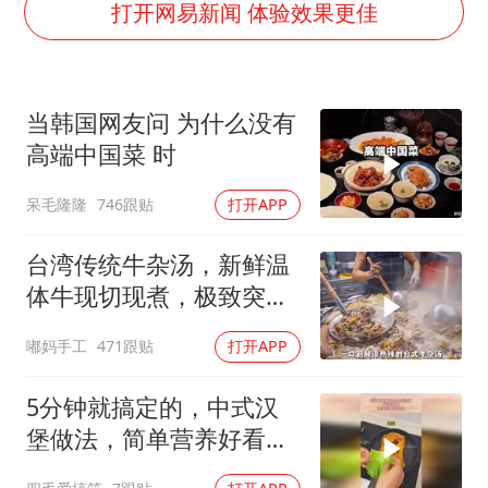
杭州全市有序停课
打开网易新闻 体验效果更佳
商场现钱学森巨幅海报 负责人回应
36岁男演员成景区NPC后人气爆棚
当韩国网友问 为什么没有
“不怕六爷挂得多 就怕六爷挂一颗”
高端中国菜 时
微信又有新功能，你可以“撤回”你的撤回了！
呆毛隆隆
746跟贴
打开APP
乐享全民健身 共筑健康中国
台湾传统牛杂汤，新鲜温
体牛现切现煮，极致突出
牛肉的本鲜
嘟妈手工
471跟贴
打开APP
5分钟就搞定的，中式汉
堡做法，简单营养好看又
好吃！