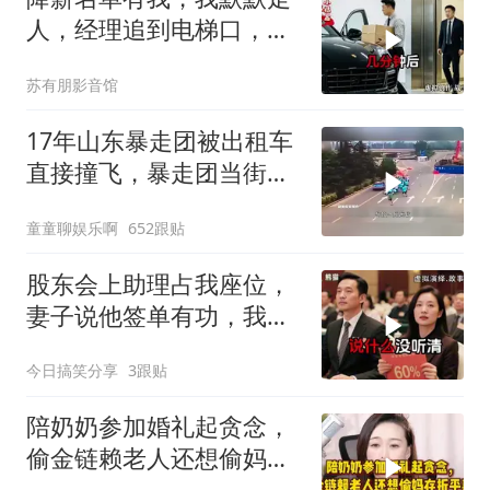
人，经理追到电梯口，见
我坐上保时捷愣住
苏有朋影音馆
17年山东暴走团被出租车
直接撞飞，暴走团当街拦
路为什么如此猖獗
童童聊娱乐啊
652跟贴
股东会上助理占我座位，
妻子说他签单有功，我抛
售60%股份：董事长也让
今日搞笑分享
3跟贴
给他当
陪奶奶参加婚礼起贪念，
偷金链赖老人还想偷妈存
折平事，荒唐至极