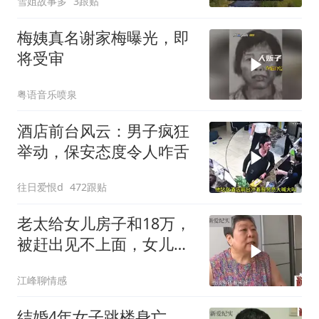
雪姐故事多
3跟贴
梅姨真名谢家梅曝光，即
将受审
粤语音乐喷泉
酒店前台风云：男子疯狂
举动，保安态度令人咋舌
往日爱恨d
472跟贴
老太给女儿房子和18万，
被赶出见不上面，女儿：
母亲天天恶言
江峰聊情感
结婚4年女子跳楼身亡，