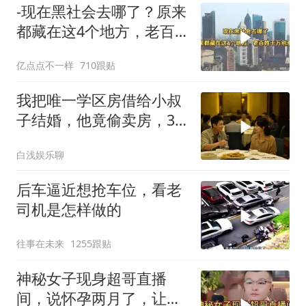
-现在黑社会去哪了？原来
都藏在这4个地方，老百
姓干万别惹
亿点点不一样
710跟贴
我把唯一学区房借给小叔
子结婚，他竟偷卖房，3
天后夫妻被刑拘
白浅娱乐聊
后车逼近想抢车位，看老
司机是怎样做的
往事在未来
1255跟贴
神秘女子现身超哥直播
间，说怀孕两月了，让超