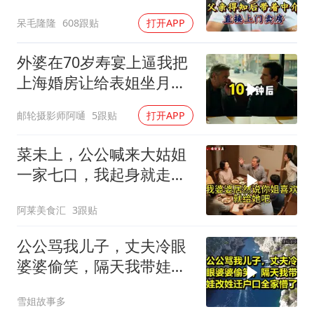
介直接上门卖房
呆毛隆隆
608跟贴
打开APP
外婆在70岁寿宴上逼我把
上海婚房让给表姐坐月
子，我说行转问舅舅
邮轮摄影师阿嗵
5跟贴
打开APP
菜未上，公公喊来大姑姐
一家七口，我起身就走，
他怒喊：一万三谁付？
阿莱美食汇
3跟贴
公公骂我儿子，丈夫冷眼
婆婆偷笑，隔天我带娃改
姓迁户口全家懵了！
雪姐故事多