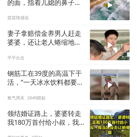
的面，指着儿媳的鼻子骂
了人家亲妈三个字，儿媳
苗苗情感说
当场站起来
妻子拿赔偿金养男人赶走
婆婆，还让老人蜷缩地下
室！张老师怒斥
平平出击
钢筋工在39度的高温下干
活，“一天冰水饮料都要喝
20斤”，男子：不喝这些，
氧气周末
2649跟贴
根本没力气干活
领结婚证路上，婆婆转走
我180万首付给小叔，我
当场反击让她傻眼！