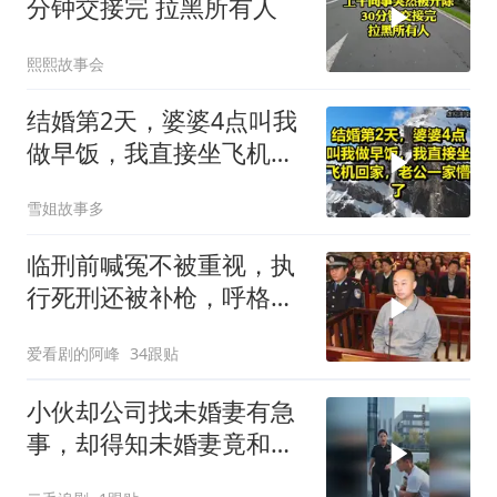
分钟交接完 拉黑所有人
熙熙故事会
结婚第2天，婆婆4点叫我
做早饭，我直接坐飞机回
家，老公一家懵了！
雪姐故事多
临刑前喊冤不被重视，执
行死刑还被补枪，呼格吉
勒图被捕后的62天
爱看剧的阿峰
34跟贴
小伙却公司找未婚妻有急
事，却得知未婚妻竟和别
人订婚！