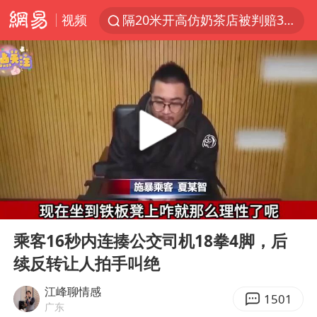
视频
隔20米开高仿奶茶店被判赔35万元
“不怕六爷挂得多 就怕六爷挂一颗”
新疆景区自驾服务费改为按车收费
多家A股公司收到美国关税退款
直击东北超：哈尔滨vs通辽
视频丨中国东方电气集团原党组副书记、董事宋致远被查
香港宏福苑火灾或由烟头引起
00:00
04:10
白海豚将正面袭击贯穿浙江
Play
Ent
full
酒店回应车内过夜被收150元
乘客16秒内连揍公交司机18拳4脚，后
续反转让人拍手叫绝
36岁男演员成景区NPC后人气爆棚
几元成本的AI广告导致千万市值蒸发
江峰聊情感
1501
广东