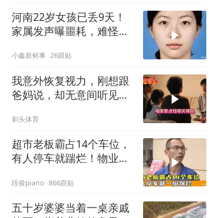
河南22岁女孩已丢9天！
家属发声曝噩耗，难怪搜
救犬也闻不到气味
小鑫新鲜事
26跟贴
我意外恢复视力，刚想跟
爸妈说，却无意间听见妹
妹跟爸妈的聊天
刺头体育
超市老板霸占14个车位，
有人停车就踹烂！物业表
示没人敢管！
段俊piano
866跟贴
五十岁婆婆当着一桌亲戚