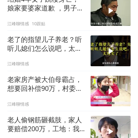
娘家要婆家道歉 ，男子却
将岳父告上法
江峰聊情感
10跟贴
老了的指望儿子养老？听
听儿媳们怎么说吧，太现
实了！
江峰聊情感
老家房产被大伯母霸占，
想要回补偿90万，村委
会：这个女人很
江峰聊情感
老人偷钢筋砸截肢，家人
要赔偿200万，工地：我
家还要写禁止