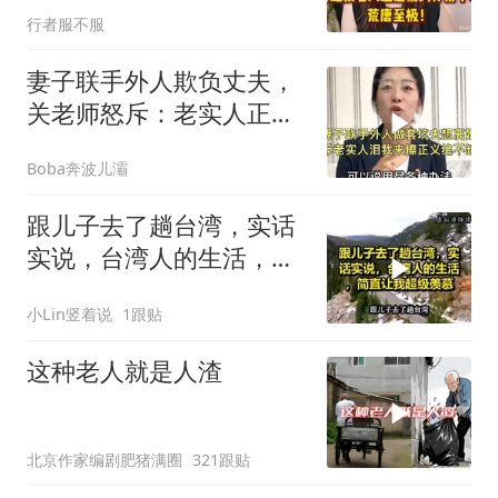
行者服不服
妻子联手外人欺负丈夫，
关老师怒斥：老实人正义
绝不缺席！
Boba奔波儿灞
跟儿子去了趟台湾，实话
实说，台湾人的生活，简
直让我超级羡慕
小Lin竖着说
1跟贴
这种老人就是人渣
北京作家编剧肥猪满圈
321跟贴