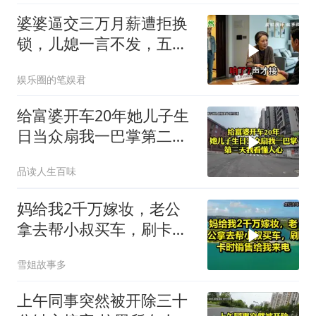
婆婆逼交三万月薪遭拒换
锁，儿媳一言不发，五天
后丈夫收传票
娱乐圈的笔娱君
给富婆开车20年她儿子生
日当众扇我一巴掌第二天
我看懂人心
品读人生百味
妈给我2千万嫁妆，老公
拿去帮小叔买车，刷卡时
销售给我来电！
雪姐故事多
上午同事突然被开除三十