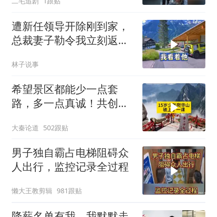
二毛追剧
1跟贴
遭新任领导开除刚到家，
总裁妻子勒令我立刻返
岗，我直言她无权命令我
林子说事
希望景区都能少一点套
路，多一点真诚！共创良
好旅游环境！
大秦论道
502跟贴
男子独自霸占电梯阻碍众
人出行，监控记录全过程
懒大王教剪辑
981跟贴
降薪名单有我，我默默走