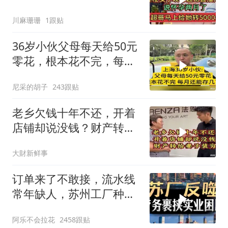
哥马上给她转5000元
川麻珊珊
1跟贴
36岁小伙父母每天给50元
零花，根本花不完，每月
还能存几百
尼采的胡子
243跟贴
老乡欠钱十年不还，开着
店铺却说没钱？财产转给
妻子装穷
大財新鲜事
订单来了不敢接，流水线
常年缺人，苏州工厂种下
的因，如今尝到苦
阿乐不会拉花
2458跟贴