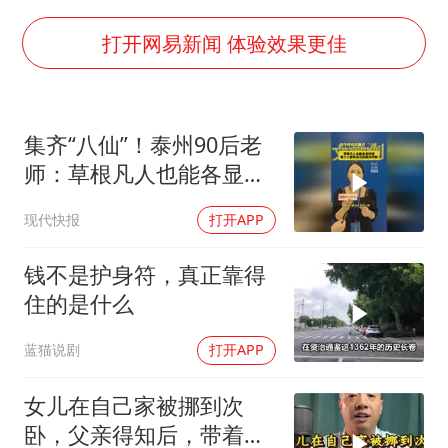
浙江台州《告全体市民书》
郑丽文：台湾从来没有“独立”过
打开网易新闻 体验效果更佳
梁家辉百花奖演讲落泪
香港正式允许“拒绝抢救”
集齐“八仙”！泰州90后老
夏日经济乘“热”而上 消费市场向“新”而行
师：草根凡人也能各显神
人民的健康、体质、幸福一脉相承
通，每个人都有自己的高
现代快报
打开APP
光时刻
钱不是护身符，真正靠得
住的是什么
蓝猫说剧
打开APP
女儿在自己家被挪到次
卧，父亲得知后，带着中