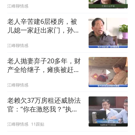
江峰聊情感
老人辛苦建6层楼房，被
儿媳一家赶出家门，孙
女：你从我身上踩
江峰聊情感
老人抛妻弃子20多年，财
产全给继子，瘫痪被赶出
却要亲儿子赡
江峰聊情感
老赖欠37万房租还威胁法
官：“你在激怒我？”执行
现场瞬间打
江峰聊情感
11跟贴