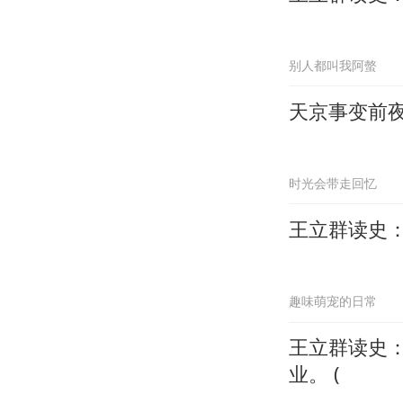
别人都叫我阿螫
天京事变前
时光会带走回忆
王立群读史
趣味萌宠的日常
王立群读史
业。 (