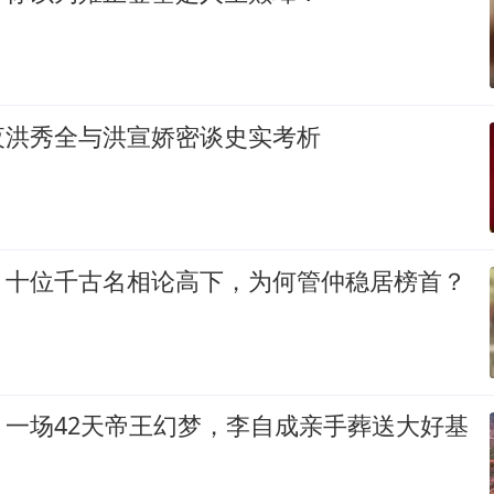
夜洪秀全与洪宣娇密谈史实考析
：十位千古名相论高下，为何管仲稳居榜首？
：一场42天帝王幻梦，李自成亲手葬送大好基