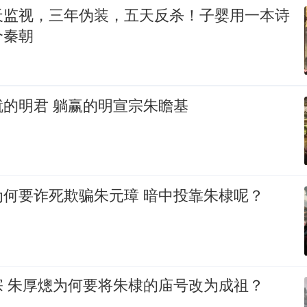
天监视，三年伪装，五天反杀！子婴用一本诗
个秦朝
的明君 躺赢的明宣宗朱瞻基
为何要诈死欺骗朱元璋 暗中投靠朱棣呢？
宗 朱厚熜为何要将朱棣的庙号改为成祖？