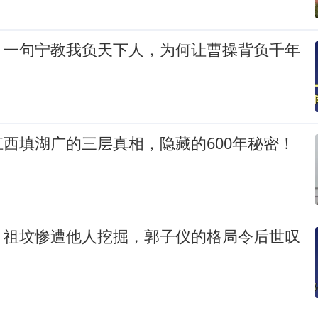
：一句宁教我负天下人，为何让曹操背负千年
西填湖广的三层真相，隐藏的600年秘密！
：祖坟惨遭他人挖掘，郭子仪的格局令后世叹