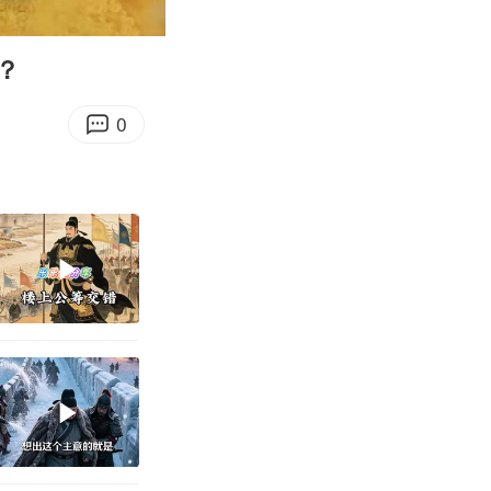
04:13
Enter
fullscreen
？
0