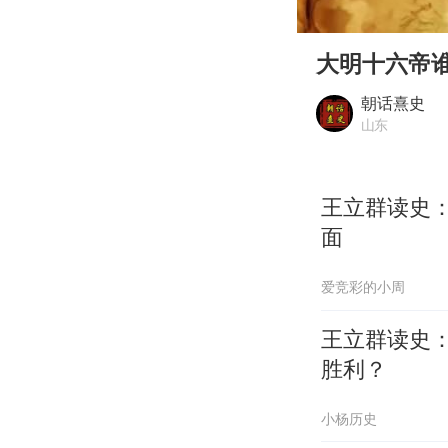
00:00
Play
大明十六帝
朝话熹史
山东
王立群读史
面
爱竞彩的小周
王立群读史
胜利？
小杨历史