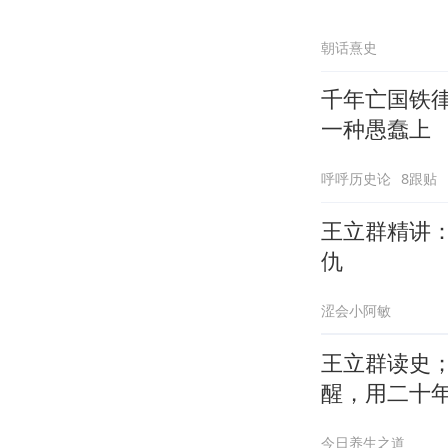
朝话熹史
千年亡国铁
一种愚蠢上
呼呼历史论
8跟贴
王立群精讲
仇
涩会小阿敏
王立群读史；
醒，用二十
今日养生之道