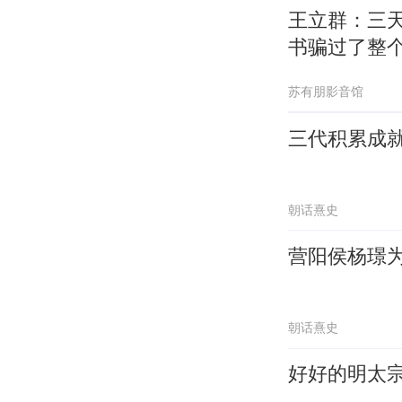
王立群：三
书骗过了整
苏有朋影音馆
三代积累成就
朝话熹史
营阳侯杨璟
朝话熹史
好好的明太