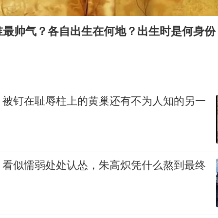
谁最帅气？各自出生在何地？出生时是何身份
：被钉在耻辱柱上的黄巢还有不为人知的另一
：看似懦弱处处认怂，朱高炽凭什么熬到最终