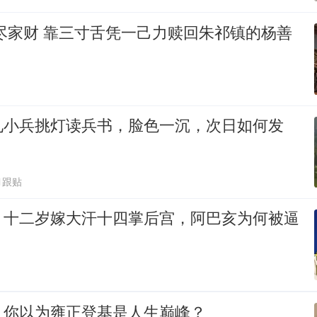
尽家财 靠三寸舌凭一己力赎回朱祁镇的杨善
见小兵挑灯读兵书，脸色一沉，次日如何发
1跟贴
：十二岁嫁大汗十四掌后宫，阿巴亥为何被逼
：你以为雍正登基是人生巅峰？