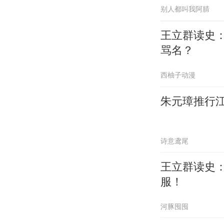
别人都叫我阿腈
王立群读史
骂名？
西柚子动漫
朱元璋推行江
诗意鸢尾
王立群读史
服！
河豚囤囤