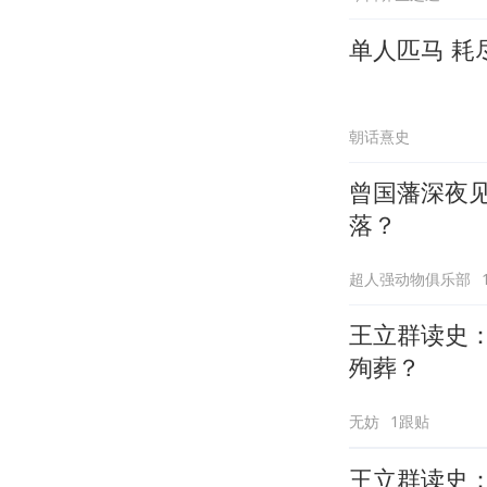
单人匹马 耗
朝话熹史
曾国藩深夜
落？
超人强动物俱乐部
王立群读史
殉葬？
无妨
1跟贴
王立群读史