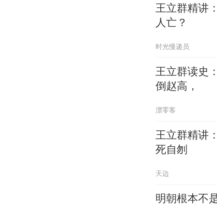
王立群精讲
人亡？
时光慢递员
王立群读史
倒赵高，
漂零客
王立群精讲
死自刎
天边
明朝根本不