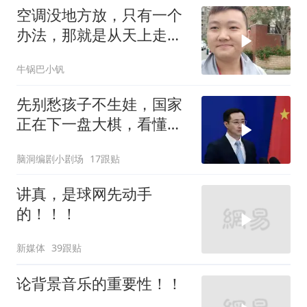
空调没地方放，只有一个
办法，那就是从天上走，
老师傅一招拿下
牛锅巴小钒
先别愁孩子不生娃，国家
正在下一盘大棋，看懂的
都在悄悄准备
脑洞编剧小剧场
17跟贴
讲真，是球网先动手
的！！！
新媒体
39跟贴
论背景音乐的重要性！！