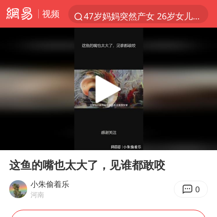
视频
47岁妈妈突然产女 26岁女儿：很震惊
阿根廷足协发文力挺因凡蒂诺
中国稀土盘中涨停
A股开盘：民爆、CPO等概念走强
日本广岛民众举行游行反对政府行径
21楼高空抛物嫌疑人被拘留
日韩股市高开跳水 SK海力士下挫转跌
00:00
01:47
台风白海豚最新路径研判来了
Play
Ent
full
OpenAI为免费用户升级GPT-5.6 Luna
这鱼的嘴也太大了，见谁都敢咬
粉笔发布“自曝式”公开信
小朱偷着乐
0
河南
女子利用漏洞0元薅走3000多件家电