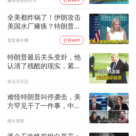
趣味萌宠的日常
打开APP
全美都炸锅了！伊朗攻击
美国水厂瘫痪？特朗普却
先把锅甩给民主党
君笙拂兮啊
打开APP
特朗普最后关头变卦，他
认清了残酷的现实，紧急
下令美军停止行动
命运天注定
难怪特朗普叫停袭击，美
方罕见干了一件事，中方
智库预测有事发生
烽火观察