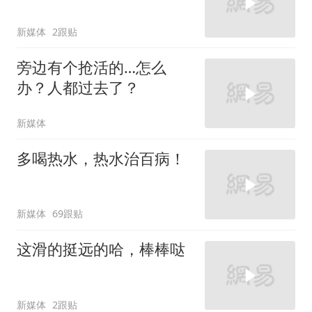
新媒体
2跟贴
旁边有个抢活的…怎么
办？人都过去了？
新媒体
多喝热水，热水治百病！
新媒体
69跟贴
这滑的挺远的哈，棒棒哒
新媒体
2跟贴