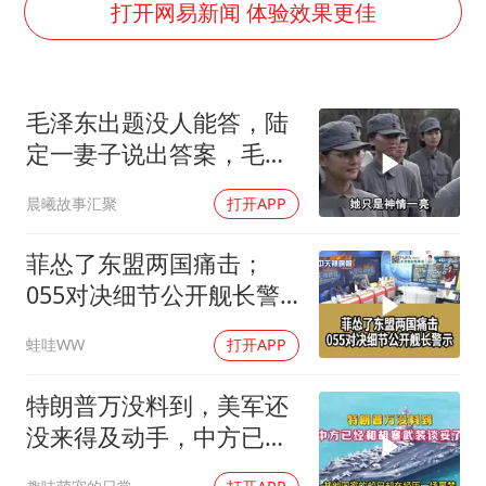
深圳地面沉降致车辆损坏系谣言
打开网易新闻 体验效果更佳
我国编制完成新版全月地质图
现代版摸金校尉落网查获400多枚古币
毛泽东出题没人能答，陆
毛宁转发梯田音乐会视频海外网友赞叹
定一妻子说出答案，毛主
奋进开新局 实干挑大梁
席听后高兴异常
晨曦故事汇聚
打开APP
菲怂了东盟两国痛击；
055对决细节公开舰长警
示｜帅化民.孙大千.谢寒
蛙哇WW
打开APP
冰｜辣晚报20260805
特朗普万没料到，美军还
没来得及动手，中方已经
和胡塞武装谈妥了