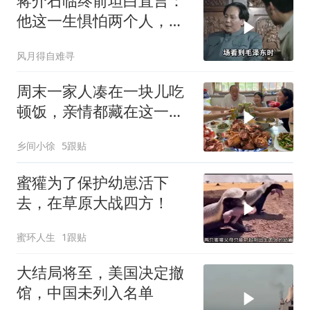
蒋介石临终前坦白直言：
他这一生惧怕两个人，却
只敬佩一个人！
风月得自难寻
周末一家人凑在一块儿吃
顿饭，亲情都藏在这一饭
一菜里
乡间小徐
5跟贴
蜜獾为了保护幼崽活下
去，在草原大战四方！
蜜环人生
1跟贴
大结局将至，美国决定撤
馆，中国未列入名单