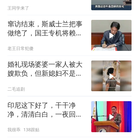
王同学来了
窜访结束，斯威士兰把事
做绝了，国王专机将赖清
德连夜送回台岛
老王日常犯傻
婚礼现场婆婆一家人被大
嫂欺负，但新媳妇不是好
惹的！
二毛追剧
印尼这下好了，干干净
净，清清白白，一夜回到
了从前（3） (2)
我很乖
138跟贴