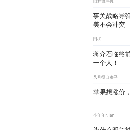
旧梦留声机
事关战略导
美不会冲突
田柳
蒋介石临终
一个人！
风月得自难寻
苹果想涨价
小年年Nian
为什么明兰