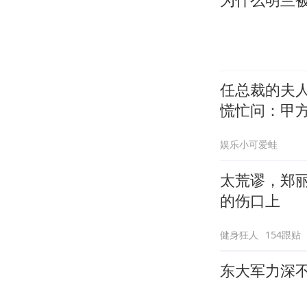
任总裁的夫
慌忙问：甲
娱乐小可爱蛙
太荒谬，郑
的伤口上
健身狂人
154跟贴
东大军力深不