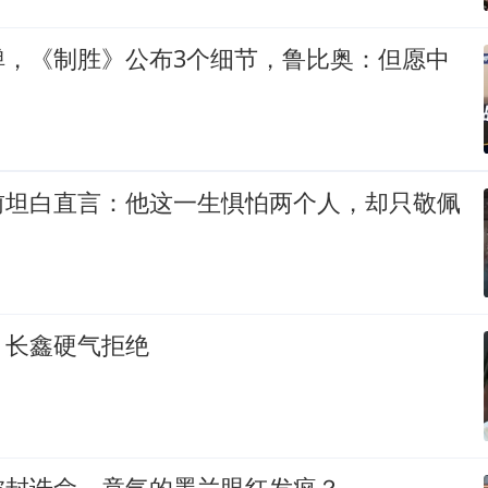
弹，《制胜》公布3个细节，鲁比奥：但愿中
前坦白直言：他这一生惧怕两个人，却只敬佩
，长鑫硬气拒绝
被封诰命，竟气的墨兰眼红发疯？