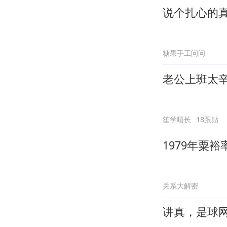
说个扎心的
糖果手工问问
老公上班太
笙学嘻长
18跟贴
1979年粟
关系大解密
讲真，是球