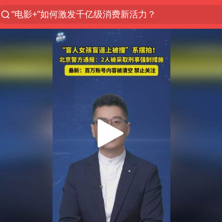
福建省泉州市委书记张毅恭接受纪律审查和监察调查
台风白海豚已进入24小时警戒线
全球首个长时储能一体化产业园量产
U17国足点球大战淘汰河床晋级决赛
四川宜宾市高县4.9级地震致1人死亡
上海：台风白海豚或将带来龙卷风
名创优品回应女子吐槽内裤质量差
“今天得有40℃了吧 为啥还不预警”
中国女篮70-67险胜尼日利亚女篮
秋天的第一杯奶茶到底有多火
东航：国内客票提前14天免费退改