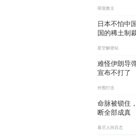
萌宠教主
日本不怕中
国的稀土制
星空解密站
难怪伊朗导
宣布不打了
外围打击
命脉被锁住
断全部成真
看尽人间百态