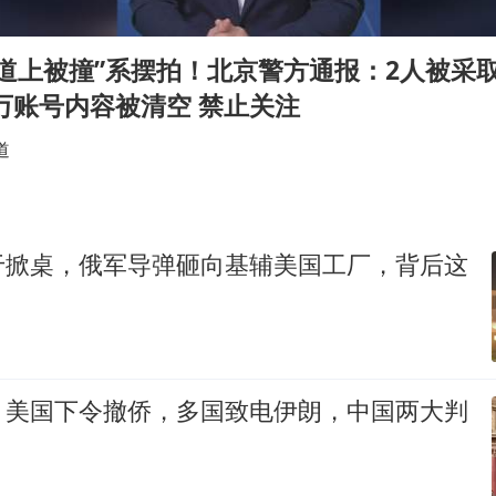
国防部：坚决反制任何闹海挑衅图谋
日本试射“战斧”导弹，国防部回应
道上被撞”系摆拍！北京警方通报：2人被采
胡彦斌韩磊 谁帮谁
万账号内容被清空 禁止关注
胡彦斌获《歌手2026》歌王
道
38岁演员求职万岁山NPC成功
夯实基础开新局
于掀桌，俄军导弹砸向基辅美国工厂，背后这
，美国下令撤侨，多国致电伊朗，中国两大判