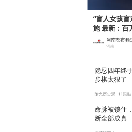
00:00
Play
“盲人女孩盲
施 最新：百
河南都市频
河南
隐忍四年终
步棋太狠了
附允历史观
11跟贴
命脉被锁住
断全部成真