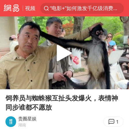
视频
“电影+”如何激发千亿级消费新活力？
预计“白海豚”明晚将在浙江舟山到福建福鼎一带沿海登陆
云南一地过火把节意外灼伤16人
女子被狗舔脚确诊三级暴露 医生回应
台风白海豚已进入24小时警戒线
泰国校园枪击事件已致8死30余伤
俄黑客称掌握北约直接参与袭俄证据
00:00
01:01
“东北超”哈尔滨主场收官战小贴士
Play
Ent
full
考生称遭第二名花钱劝退 当地再通报
饲养员与蜘蛛猴互扯头发爆火，表情神
同步谁都不愿放
泉州市委书记张毅恭被查
2名小孩玩手机低头幅度近乎折叠
贵圈星娱
1
湖南