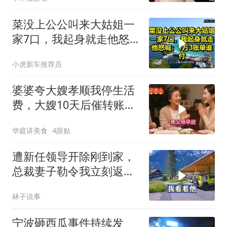
菜没上公公叫来大姑姐一
家7口，我起身就走他怒
喊：1万3账单谁付
小虎新车推荐员
婆婆夸大嫂孝顺我停生活
费，大嫂10天后催转账，
一句话全家愣住
华庭讲美食
4跟贴
遭新任领导开除刚到家，
总裁妻子勒令我立刻返
岗，我直言她无权命令我
林子说事
宁波砸西瓜事件持续发