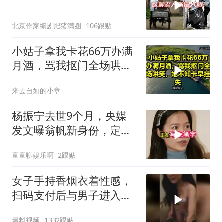
北京作家编剧肥猪满圈
106跟贴
小姑子拿我卡花66万办满
月酒，骂我抠门全场哄
笑，她不知卡早挂失
来去自如的小章
杨振宁去世9个月，央媒
发文曝翁帆新身份，定居
英国传闻早有真相
童童聊娱乐啊
2跟贴
女子手持香烟衣着性感，
扫码支付后与男子进入昏
暗房间！
爆料视频
1332跟贴