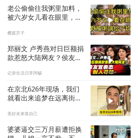
老公偷偷往我粥里加料，
被六岁女儿看在眼里，默
默把粥端给了奶奶
樱庭芥子
郑丽文 卢秀燕对日巨额捐
款惹怒大陆网友？侯友宜
表态耐人寻味
记录生活日常阿蜴
在京北626年现场，我们
就看出来追梦在远离街溜
子
美好未来靠自己
婆婆逼交三万月薪遭拒换