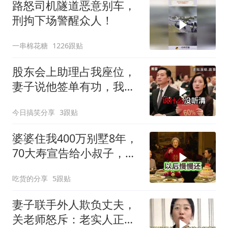
路怒司机隧道恶意别车，
刑拘下场警醒众人！
一串棉花糖
1226跟贴
股东会上助理占我座位，
妻子说他签单有功，我抛
售60%股份：董事长也让
今日搞笑分享
3跟贴
给他当
婆婆住我400万别墅8年，
70大寿宣告给小叔子，
我：天没黑你做梦呢？
吃货的分享
5跟贴
妻子联手外人欺负丈夫，
关老师怒斥：老实人正义