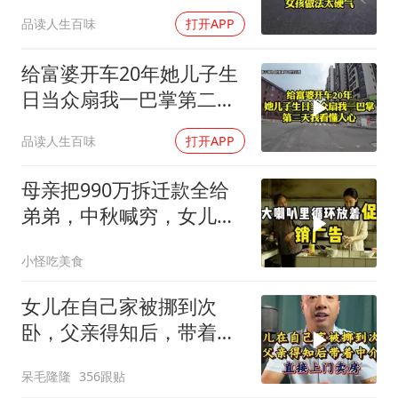
2万8彩礼
品读人生百味
打开APP
给富婆开车20年她儿子生
日当众扇我一巴掌第二天
我看懂人心
品读人生百味
打开APP
母亲把990万拆迁款全给
弟弟，中秋喊穷，女儿笑
怼：你的钱又没给我
小怪吃美食
女儿在自己家被挪到次
卧，父亲得知后，带着中
介直接上门卖房
呆毛隆隆
356跟贴