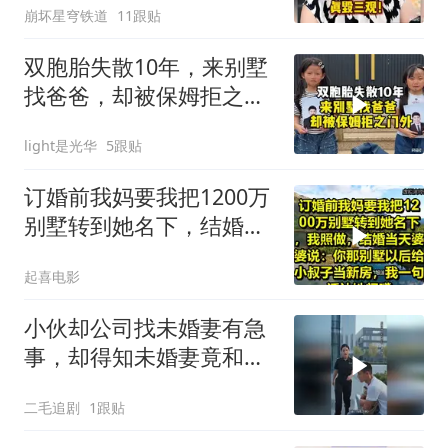
崩坏星穹铁道
11跟贴
双胞胎失散10年，来别墅
找爸爸，却被保姆拒之门
外
light是光华
5跟贴
订婚前我妈要我把1200万
别墅转到她名下，结婚当
天婆婆说：你那别墅给小
起喜电影
叔子当新房
小伙却公司找未婚妻有急
事，却得知未婚妻竟和别
人订婚！
二毛追剧
1跟贴