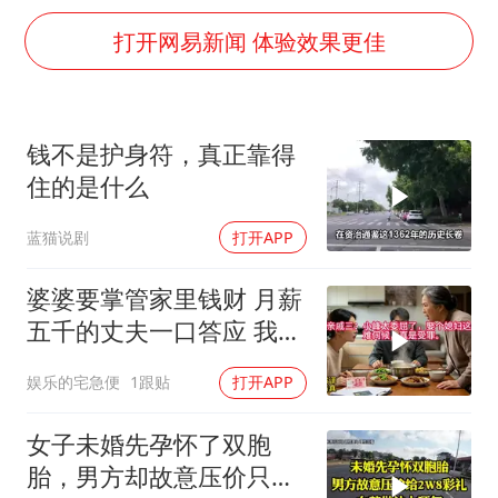
台风白海豚影响中国已成定局
打开网易新闻 体验效果更佳
外交部发言人就广岛核爆81周年等答记者问
贵州轮胎子公司获美国退税8136万
法国下周开始禁止未经同意的电话营销
钱不是护身符，真正靠得
吉林一“温度计大楼”读数爆表
住的是什么
多地要求领导干部带头休假
蓝猫说剧
打开APP
奋进开新局 实干挑大梁
婆婆要掌管家里钱财 月薪
五千的丈夫一口答应 我拒
交工资卡不做饭
娱乐的宅急便
1跟贴
打开APP
女子未婚先孕怀了双胞
胎，男方却故意压价只给