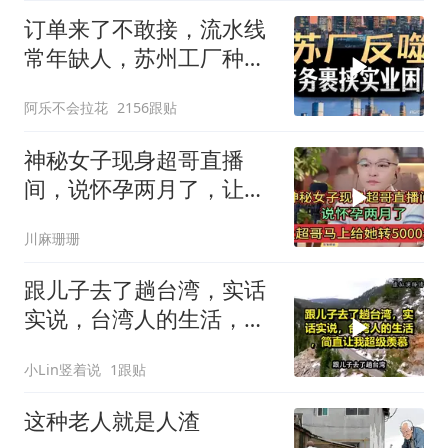
订单来了不敢接，流水线
常年缺人，苏州工厂种下
的因，如今尝到苦
阿乐不会拉花
2156跟贴
神秘女子现身超哥直播
间，说怀孕两月了，让超
哥马上给她转5000元
川麻珊珊
跟儿子去了趟台湾，实话
实说，台湾人的生活，简
直让我超级羡慕
小Lin竖着说
1跟贴
这种老人就是人渣