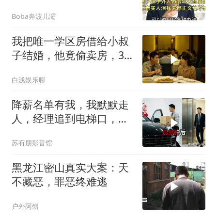
绝不缺席！
Boba奔波儿灞
我把唯一学区房借给小叔
子结婚，他竟偷卖房，3
天后夫妻被刑拘
白浅娱乐聊
降薪名单有我，我默默走
人，经理追到电梯口，见
我坐上保时捷愣住
苏有朋影音馆
黑龙江密山真实大案：天
不藏恶，罪恶终难逃
户外阿崭