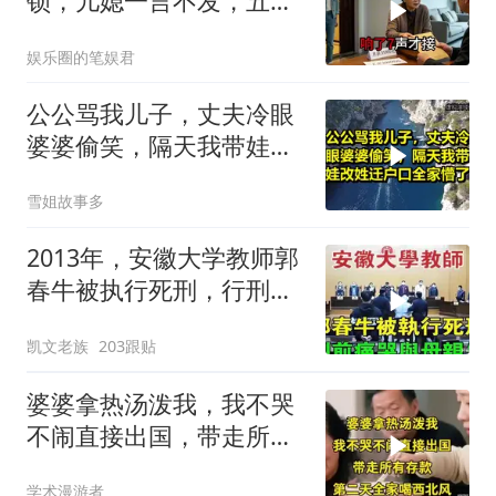
锁，儿媳一言不发，五天
后丈夫收传票
娱乐圈的笔娱君
公公骂我儿子，丈夫冷眼
婆婆偷笑，隔天我带娃改
姓迁户口全家懵了！
雪姐故事多
2013年，安徽大学教师郭
春牛被执行死刑，行刑前
痛哭与母亲告
凯文老族
203跟贴
婆婆拿热汤泼我，我不哭
不闹直接出国，带走所有
存款，第二天全家
学术漫游者