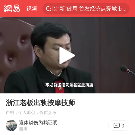
视频
以“新”破局 首发经济点亮城市消费活力
佛得角门将亮相智利俱乐部主场
中方回应是否在太平洋海底开采稀土
看守所辅警收受10万获刑1年
宇树科技发行价格150.80元/股
CIA被曝已秘密设立古巴工作组
泰国一女公务员妆容引争议 本人回应
00:00
01:49
U17国足1分钟轰2球
Play
Ent
full
宇树科技王兴兴身家有望超200亿元
浙江老板出轨按摩技师
中国养老床位“三连降”
声明：个人原创，仅供参考
遍体鳞伤为我证明
27岁女子成组织卖淫集团主犯被通缉
0
四川