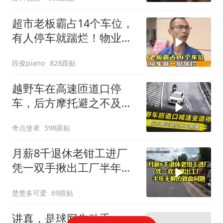
超市老板霸占14个车位，
有人停车就踹烂！物业表
示没人敢管！
段俊piano
828跟贴
越野车在高速匝道口停
车，后方摩托避之不及相
撞，事故如何定责？
奇点使者
598跟贴
月薪8千退休老钳工进厂
凭一双手揪出工厂半年无
解的致命问题
楚楚多可爱
69跟贴
讲真，是球网先动手