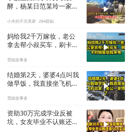
酵，杨某日范某玲一家，
将迎来三大棘手难题
小木的不完美家
284跟贴
妈给我2千万嫁妆，老公
拿去帮小叔买车，刷卡时
销售给我来电！
雪姐故事多
结婚第2天，婆婆4点叫我
做早饭，我直接坐飞机回
家，老公一家懵了！
雪姐故事多
资助30万完成学业反被
坑，女友毕业不认账还索
50万彩礼，真毁三观