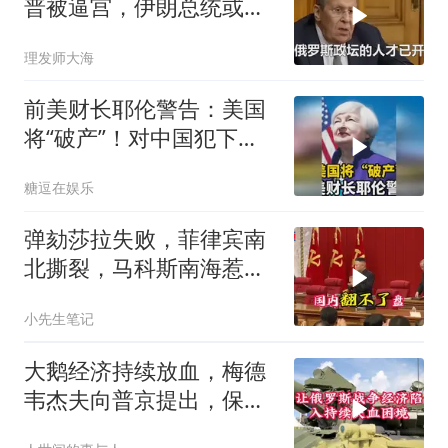
普被逼宫，伊朗总统或下
台，普京有麻烦了
理发师大海
前美财长耶伦警告：美国
将“破产”！对中国犯下两
大错误自食恶果
糖逗在娱乐
弹劾莎拉失败，菲律宾南
北撕裂，马科斯南海惹
火，中方水炮教做人
小先生笔记
大鹅经济持续放血，梅德
韦杰夫向普京提出，保住
国家的唯一办法