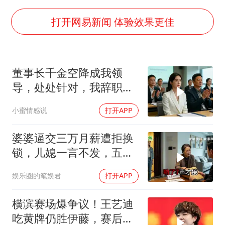
打开网易新闻 体验效果更佳
董事长千金空降成我领
导，处处针对，我辞职
后，3个月公司损失数亿
小蜜情感说
打开APP
婆婆逼交三万月薪遭拒换
锁，儿媳一言不发，五天
后丈夫收传票
娱乐圈的笔娱君
打开APP
横滨赛场爆争议！王艺迪
吃黄牌仍胜伊藤，赛后一