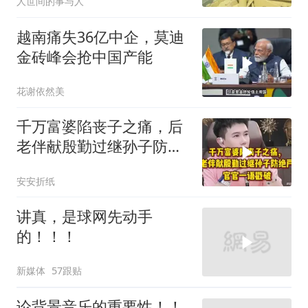
人世间的事与人
越南痛失36亿中企，莫迪
金砖峰会抢中国产能
花谢依然美
千万富婆陷丧子之痛，后
老伴献殷勤过继孙子防绝
户，官官一语戳破
安安折纸
讲真，是球网先动手
的！！！
新媒体
57跟贴
论背景音乐的重要性！！