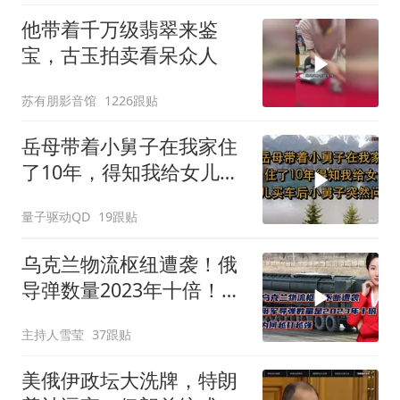
他带着千万级翡翠来鉴
宝，古玉拍卖看呆众人
苏有朋影音馆
1226跟贴
岳母带着小舅子在我家住
了10年，得知我给女儿买
车后，小舅子突
量子驱动QD
19跟贴
乌克兰物流枢纽遭袭！俄
导弹数量2023年十倍！为
何越打越强？
主持人雪莹
37跟贴
美俄伊政坛大洗牌，特朗