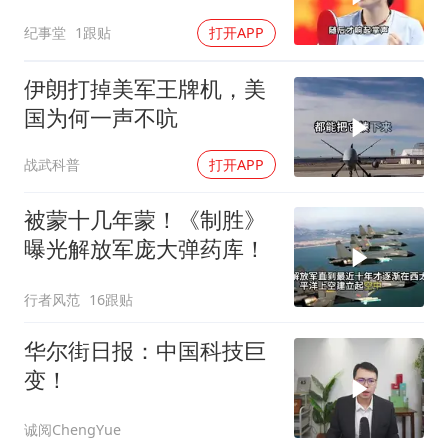
幕令全场肃然起敬
纪事堂
1跟贴
打开APP
伊朗打掉美军王牌机，美
国为何一声不吭
战武科普
打开APP
被蒙十几年蒙！《制胜》
曝光解放军庞大弹药库！
行者风范
16跟贴
华尔街日报：中国科技巨
变！
诚阅ChengYue