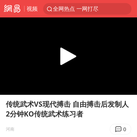
视频
全网热点 一网打尽
00:00
02:45
Play
Ent
full
传统武术VS现代搏击 自由搏击后发制人
2分钟KO传统武术练习者
0
河南