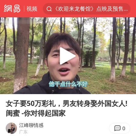
视频
《欢迎来龙餐馆》点映及预售总票房破亿
《披荆斩棘2026》阵容官宣
夏日经济乘热而上 消费市场向新而行
白海豚对华东华北影响会大于巴威
于东来回应胖东来近25年老店年底关闭
以拒绝“和平委员会”的加沙和平计划
浙江省甬江发生2026年第1号洪水
00:00
04:51
独闯南太行的失联女生最后轨迹已确认
Play
Ent
full
全球最大级别运输船通过长江大桥
女子要50万彩礼，男友转身娶外国女人!
闺蜜 -你对得起国家
美将每月供乌爱国者拦截导弹
上门女婿出轨女邻居多年被判重婚罪
江峰聊情感
0
广东