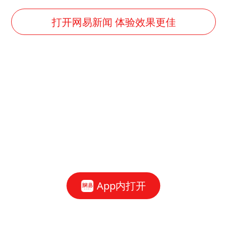
香港刷新1884年以来最高气温纪录
上海全力守护市民“菜篮子”
打开网易新闻 体验效果更佳
国足U17与阿森纳决赛取消 并列冠军
暑期研学游升温 在旅途中增长知识
白海豚北上或致京津冀暴雨
猫咪过火把节被抹成黑猫
宝妈给四胞胎取名平安喜乐
BLG经理辟谣Bin离队
总书记点赞的非遗苗绣焕发新生机
App内打开