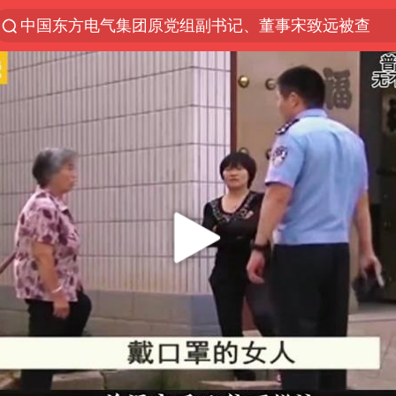
中国东方电气集团原党组副书记、董事宋致远被查
“China Cool”火了，老外爱上中国避暑游
香港火灾调查报告：大火或由烟头引起
张本智和：零封向鹏不意外
俄黑客称掌握北约直接参与袭俄证据
万岁山接盘烂尾恒大文旅城
浙江海事局启动Ⅰ级防台应急响应
云南一地村民过火把节意外灼伤16人
泰国初中生饮弹自尽前开了26枪
用AI造出新病毒意味着什么
浙江最强风雨时段已锁定