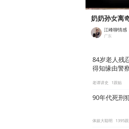
00:00
Play
奶奶孙女离
江峰聊情感
广东
84岁老人
得知缘由警
老谭讲史
1跟贴
90年代死刑
体娱大聪明
1395