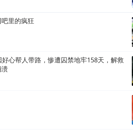
网吧里的疯狂
因好心帮人带路，惨遭囚禁地牢158天，解救
崩溃
！