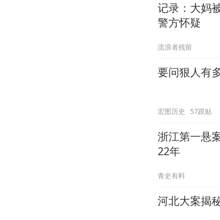
记录：大妈
警方怀疑
流浪者残留
要问狠人有
宏图历史
57跟贴
浙江第一悬
22年
青史有料
河北大案揭秘