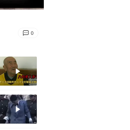
09:37
Enter
fullscreen
0