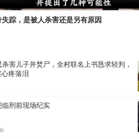
今年第二强台风将带来多大影响
上半年国内居民出游人次34.63亿
奇失踪，是被人杀害还是另有原因
女子被狗舔脚确诊三级暴露 医生回应
多所幼师院校开设养老专业
泰国校园枪击事件已致8死30余伤
台州《告全体市民书》：非必要不外出
残忍杀害儿子并焚尸，全村联名上书恳求轻判，
刘伟任延安市委常委、市纪委书记
察心疼落泪
习近平心系体育强国建设
犯临刑前现场纪实
跟贴