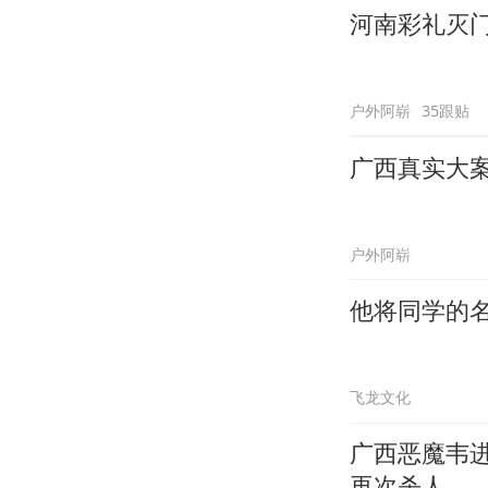
河南彩礼灭
户外阿崭
35跟贴
广西真实大
户外阿崭
他将同学的
飞龙文化
广西恶魔韦进
再次杀人