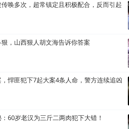
被传唤多次，超常镇定且积极配合，反而引起
多狠，山西狠人胡文海告诉你答案
案，悍匪犯下7起大案4条人命，警方连续追凶
：60岁老汉为三斤二两肉犯下大错！