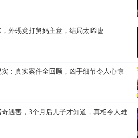
寒，外甥竟打舅妈主意，结局太唏嘘
纪实：真实案件全回顾，凶手细节令人心惊
离奇遇害，3个月后儿子才知道，真相令人难