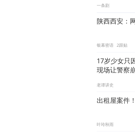
一条剧
陕西西安：
银幕密语
2跟贴
17岁少女只
现场让警察
老谭讲史
出租屋案件
叶玲秋雨