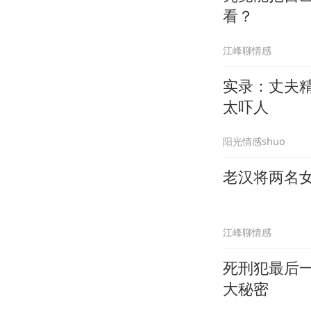
看？
江峰聊情感
实录：丈夫
太吓人
阳光情感shuo
老汉将两名
江峰聊情感
死刑犯最后一个心愿 想看老婆孩子
大秘密