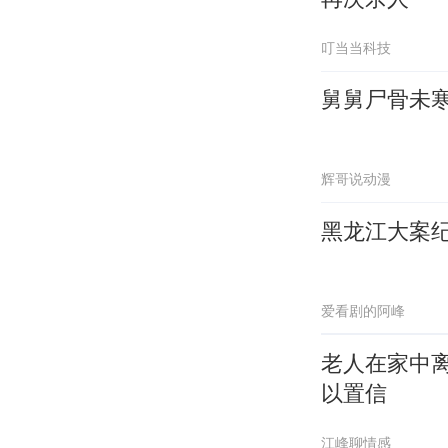
叮当当科技
舅舅尸骨未
辉哥说动漫
黑龙江大案
爱看剧的阿峰
老人在家中
以置信
江峰聊情感