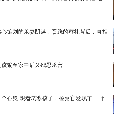
精心策划的杀妻阴谋，蹊跷的葬礼背后，真相
女孩骗至家中后又残忍杀害
，检察官发现了一 个