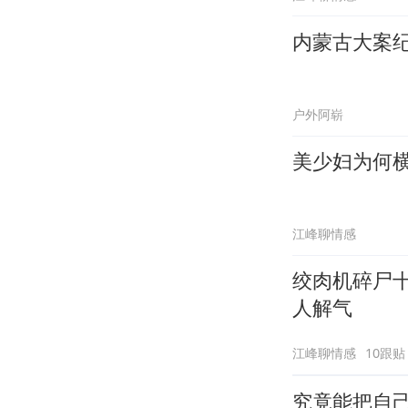
内蒙古大案
户外阿崭
江峰聊情感
绞肉机碎尸
人解气
江峰聊情感
10跟贴
究竟能把自