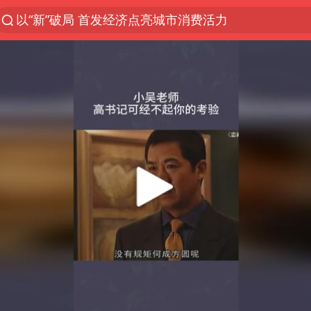
以“新”破局 首发经济点亮城市消费活力
台风白海豚影响中国已成定局
中方回应是否开采太平洋海底稀土资源
外交部发言人就广岛核爆81周年等答记者问
昆明石林火把节
台风白海豚即将进入48小时警戒线
我国编制完成新版全月地质图
胡塞武装袭扰红海航运行动升级
郑国霖回应去景区上班被保安拦下
80后女柜员逆袭成4200亿银行副行长
感觉全东北都在等7号