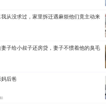
舅我从没求过，家里拆迁遇麻烦他们竟主动来
迫妻子给小叔子还房贷，妻子不惯着他的臭毛
亲妈后爸
跟贴