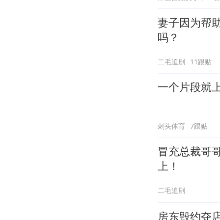
妻子因为帮
吗？
二毛追剧
11跟贴
一个片段就
刺头体育
7跟贴
冒充总裁哥
上！
二毛追剧
房东毁约夺