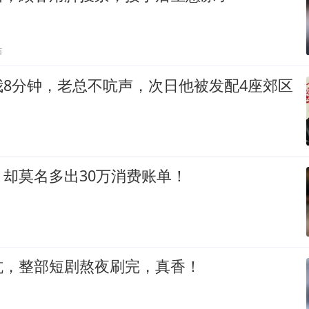
贴
我8分钟，老总不吭声，次日他被发配4座郊区
却莫名多出30万消费账单！
坑，整部短剧熬夜刷完，真香！