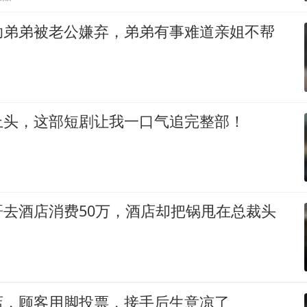
助弟弟被老公嫌弃，弟弟有事难道亲姐不帮
上头，这部短剧让我一口气追完整部！
哥去酒店消费50万，酒店却把锅甩在总裁头
店，顾客用脚投票，接手后生意凉了