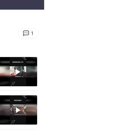
02:42
Enter
fullscreen
1