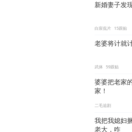
新婚妻子发
白宸侃片
15跟贴
老婆将计就
武体
59跟贴
婆婆把老家的
家！
二毛追剧
我把我媳妇
老大，咋