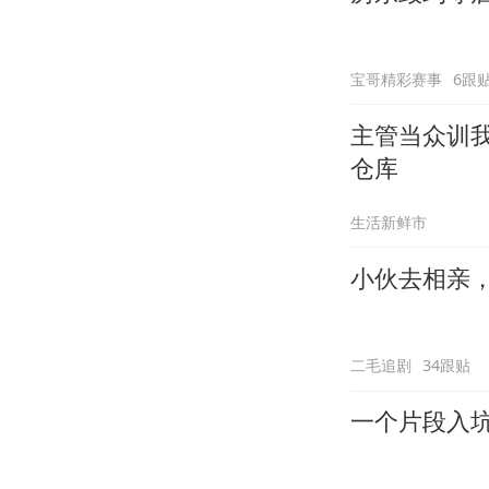
宝哥精彩赛事
6跟
主管当众训
仓库
生活新鲜市
小伙去相亲，
二毛追剧
34跟贴
一个片段入