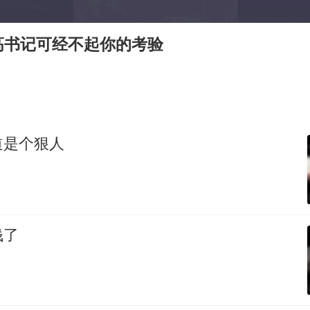
扎哈罗娃批广岛市长不提美国原子弹
泰国一女公务员妆容引争议 本人回应
高书记可经不起你的考验
女子利用漏洞0元薅走3000多件家电
把党建设得更加坚强有力
关之琳否认与27岁模特的恋情
多地要求领导干部带头休假
道是个狠人
奋进开新局 实干挑大梁
钱了