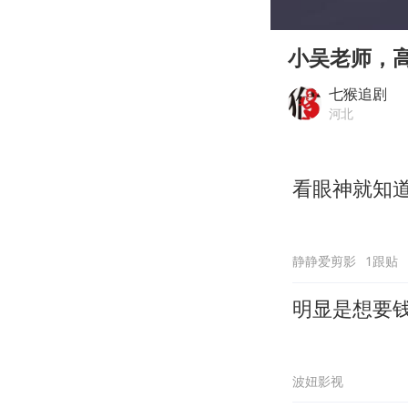
00:00
Play
小吴老师，
七猴追剧
河北
看眼神就知
静静爱剪影
1跟贴
明显是想要
波妞影视