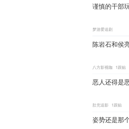
谨慎的干部
梦游爱追剧
陈岩石和侯
八方影视咖
1跟贴
恶人还得是
肚兜追影
1跟贴
姿势还是那