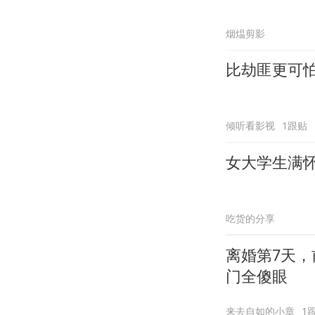
烟煴剪影
比劫匪更可
倾听看影视
1跟贴
女大学生满
吃货的分享
离婚第7天，
门全傻眼
来去自如的小章
1