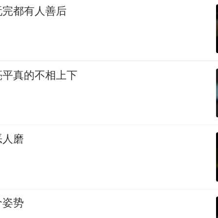
玩完都有人善后
亮平真的不相上下
恶人磨
个姿势