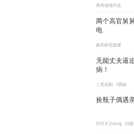
黑哥讲现代史
两个高官舅
电
娱乐的宅急便
无能丈夫逼
病！
二毛追剧
1跟贴
捡瓶子偶遇
仔仔大王king
25