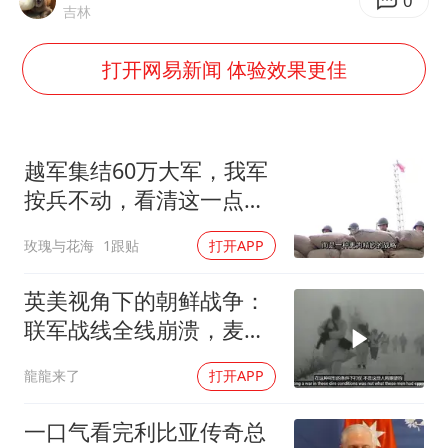
几元成本的AI广告导致千万市值蒸发
0
吉林
茅台部分直营店飞天茅台提价
打开网易新闻 体验效果更佳
酒店回应车内过夜被收150元
商场现钱学森巨幅海报 负责人回应
杭州全市有序停课
越军集结60万大军，我军
乐享全民健身 共筑健康中国
按兵不动，看清这一点便
知越南必败
玫瑰与花海
1跟贴
打开APP
英美视角下的朝鲜战争：
联军战线全线崩溃，麦克
阿瑟遭解职
龍龍来了
打开APP
一口气看完利比亚传奇总