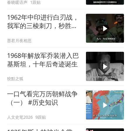
春晓暖语声
1跟贴
1962年中印进行白刃战，
我军的三棱刺刀，秒胜印
军的狗腿刀
墨君月夜相思
1968年解放军乔装潜入巴
基斯坦，十年后奇迹诞生
狡黠之狐
一口气看完万历朝鲜战争
（一） #历史知识
人文史笔2026
9跟贴