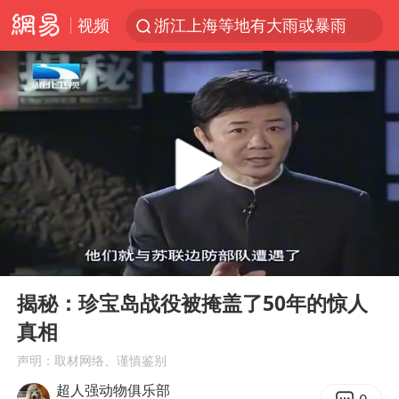
视频
浙江上海等地有大雨或暴雨
新疆优化调整景区内自驾服务费
微信又有新功能，你可以“撤回”你的撤回了！
“新疆的交警怎么个个像我妈”
情侣平潭拍日出坠崖1死1伤
上四休三，但降薪1000元，你接受吗？
西湖突现狂风暴雨 游客瞬间被浇透
00:00
13:19
台当局重金为“台独”织“皇帝新衣”
Play
Ent
full
白海豚将正面袭击贯穿浙江
揭秘：珍宝岛战役被掩盖了50年的惊人
真相
《欢迎来龙餐馆》口碑
声明：取材网络、谨慎鉴别
郑丽文：台湾从来没有“独立”过
超人强动物俱乐部