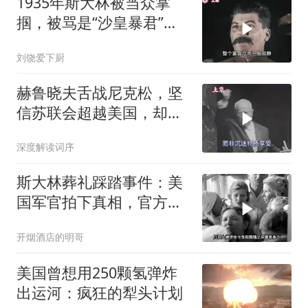
1935年斯大林被当众掌
掴，被骂是“沙皇暴君”，
一年后此人秘密消失
刘饶爱下厨
赫鲁晓夫舌战尼克松，坚
信苏联会超越美国，却被
亲儿子“打脸”
深度解读词序
斯大林葬礼踩踏事件：美
国军官拍下真相，官方为
何隐瞒？
开烟酒店的明哥
美国曾想用250颗氢弹炸
出运河：疯狂的犁头计划