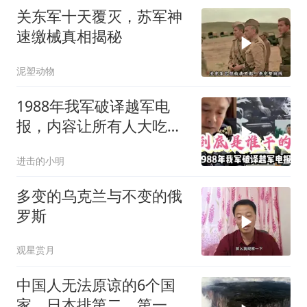
关东军十天覆灭，苏军神
速缴械真相揭秘
泥塑动物
1988年我军破译越军电
报，内容让所有人大吃一
惊，究竟是谁干的？
进击的小明
多变的乌克兰与不变的俄
罗斯
观星赏月
中国人无法原谅的6个国
家，日本排第二，第一名