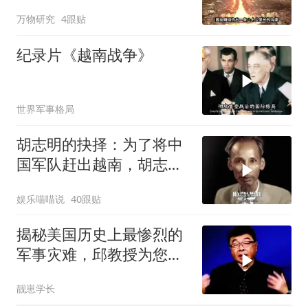
万物研究
4跟贴
纪录片《越南战争》
世界军事格局
胡志明的抉择：为了将中
国军队赶出越南，胡志明
甘做法国的殖民地
娱乐喵喵说
40跟贴
揭秘美国历史上最惨烈的
军事灾难，邱教授为您详
细解读！来看看
靓崽学长