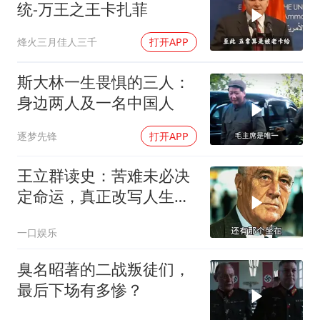
统-万王之王卡扎菲
烽火三月佳人三千
打开APP
斯大林一生畏惧的三人：
身边两人及一名中国人
逐梦先锋
打开APP
王立群读史：苦难未必决
定命运，真正改写人生的
究竟是什么？
一口娱乐
臭名昭著的二战叛徒们，
最后下场有多惨？