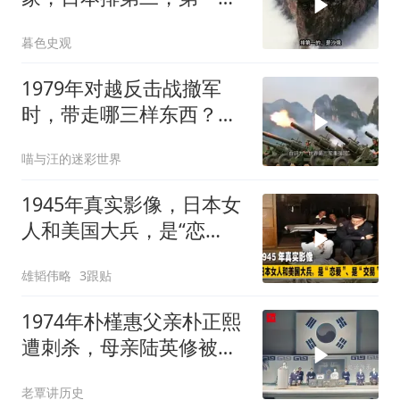
出乎意料
暮色史观
1979年对越反击战撤军
时，带走哪三样东西？让
越南几十年难翻身
喵与汪的迷彩世界
1945年真实影像，日本女
人和美国大兵，是“恋
爱”、是“交易”
雄韬伟略
3跟贴
1974年朴槿惠父亲朴正熙
遭刺杀，母亲陆英修被爆
头现场影像！
老覃讲历史