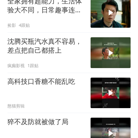
全家拥有超能力，生活体
验大不同，日常趣事连连
看
捡影
4跟贴
沈腾买瓶汽水真不容易，
差点把自己都搭上
疯癫影视
1跟贴
高科技口香糖不能乱吃
憨猫剪辑
猝不及防就被做了局