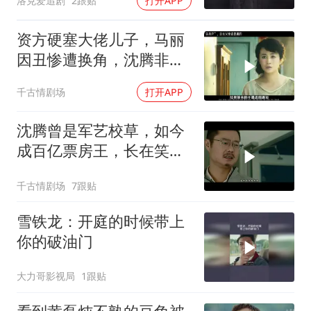
洛克爱追剧
2跟贴
打开APP
资方硬塞大佬儿子，马丽
因丑惨遭换角，沈腾非夏
洛首人选
千古情剧场
打开APP
沈腾曾是军艺校草，如今
成百亿票房王，长在笑点
上的男人
千古情剧场
7跟贴
雪铁龙：开庭的时候带上
你的破油门
大力哥影视局
1跟贴