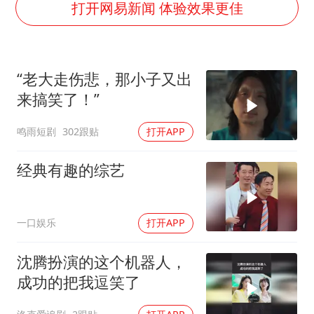
湖北启动重大气象灾害三级应急响应
打开网易新闻 体验效果更佳
大疆错失宇树
三预警齐发 11个省份有大到暴雨
“老大走伤悲，那小子又出
从科技创新看开局起步的时与势
来搞笑了！”
鸣雨短剧
302跟贴
打开APP
经典有趣的综艺
一口娱乐
打开APP
沈腾扮演的这个机器人，
成功的把我逗笑了