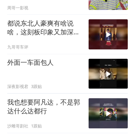
爆笑，太有梗了！
周哥一影视
都说东北人豪爽有啥说
啥，这刻板印象又加深
了！
九哥哥车评
外面一车面包人
深夜影视君
3跟贴
我也想要阿凡达，不是郭
达什么达都行
沙雕哥剧社
1跟贴