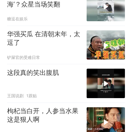
海’？众星当场笑翻
糖逗在娱乐
华强买瓜 在清朝末年，太
逗了
铲屎官的受难日常
这段真的笑出腹肌
王国说剧
1跟贴
枸杞当白开，人参当水果
这是狠人啊