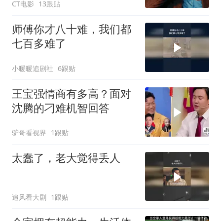
CT电影
13跟贴
师傅你才八十难，我们都
七百多难了
小暖暖追剧社
6跟贴
王宝强情商有多高？面对
沈腾的刁难机智回答
驴哥看视界
1跟贴
太蠢了，老大觉得丢人
追风看大剧
1跟贴