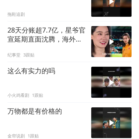
拖鞋追剧
28天分账超7.7亿，星爷官
宣延期直面沈腾，海外首
映收获满堂笑声
纪事堂
3跟贴
这么有实力的吗
小火鸡看剧
1跟贴
万物都是有价格的
金帘说剧
1跟贴