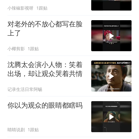
小辣椒影视呀
1跟贴
对老外的不放心都写在脸
上了
小椰剪影
1跟贴
沈腾太会演小人物：笑着
出场，却让观众哭着共情
记录生活日常阿蜴
你以为观众的眼睛都瞎吗
睛睛说剧
1跟贴