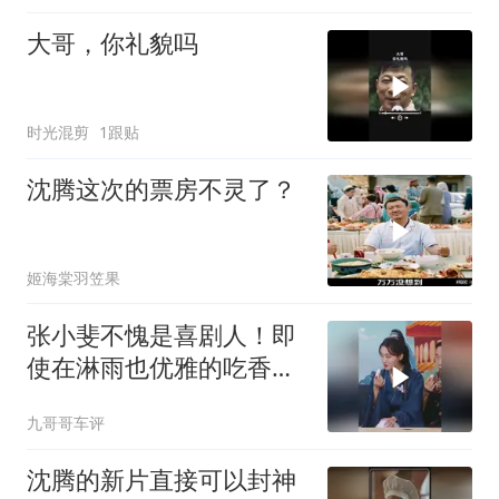
大哥，你礼貌吗
时光混剪
1跟贴
沈腾这次的票房不灵了？
姬海棠羽笠果
张小斐不愧是喜剧人！即
使在淋雨也优雅的吃香
蕉，心态也太好了
九哥哥车评
沈腾的新片直接可以封神