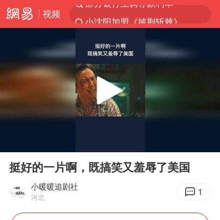
视频
小沈阳加盟《披荆斩棘》
新疆生产建设兵团生态环境局原局长被查
朱一龙的鼻子怎么了
律师谈贾冰私人饭局被偷拍
4.2平卫生间补漏注胶花1.55万
国乒连续两站无缘冠军
上海鼓励居家办公
00:00
02:35
5万小车卖不动 微型代步车集体遇冷
Play
Ent
full
白海豚路径图
挺好的一片啊，既搞笑又羞辱了美国
上海地铁4条线路全线停运
小暖暖追剧社
1
河北
周星驰妈妈现身香港首映礼