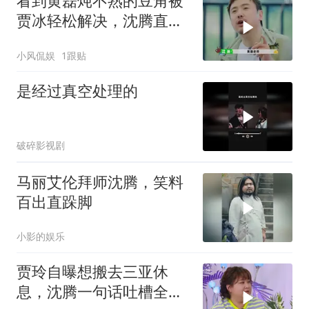
看到黄磊炖不熟的豆角被
贾冰轻松解决，沈腾直接
隔空喊话
小风侃娱
1跟贴
是经过真空处理的
破碎影视剧
马丽艾伦拜师沈腾，笑料
百出直跺脚
小影的娱乐
贾玲自曝想搬去三亚休
息，沈腾一句话吐槽全场