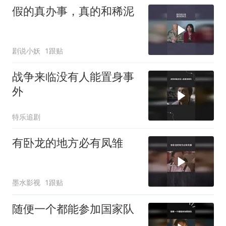
假的真办事，真的和稀泥
剧说小妖
1跟贴
战争来临没有人能置身事
外
特乐追剧
有卧龙的地方必有凤雏
墨水影视
1跟贴
随便一个都能参加国家队