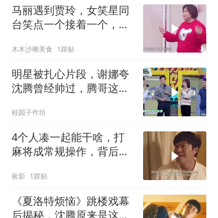
马丽遇到贾玲，女笑星同
台笑点一个接着一个，沈
腾都笑的不行了
木木沙雕美食
1跟贴
明星被扎心片段，谢娜夸
沈腾曾经帅过，腾哥这表
情感觉被扎心了
桂园子作坊
4个人凑一起能干啥，打
麻将成常规操作，背后故
事却不简单
捡影
1跟贴
《夏洛特烦恼》跳楼戏幕
后揭秘，沈腾原来是这样