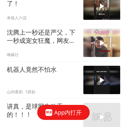
了！
单推人六花
沈腾上一秒还是严父，下
一秒成宠女狂魔，网友：
东北老父亲具象化
嗨爆社
机器人竟然不怕水
山鸡看剧
1跟贴
讲真，是球网先动手
App内打开
的！！！