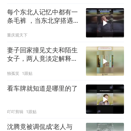
每个东北人记忆中都有一
条毛裤 ，当东北穿搭遇到
国外高温
重庆观天下
妻子回家撞见丈夫和陌生
女子，两人竟淡定解释这
是刚到的“硅胶娃
独孤笑
1跟贴
看车牌就知道是哪里的了
吖吖剪辑
1跟贴
沈腾竟被调侃成‘老人与