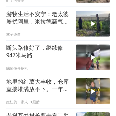
时尚的弄潮
游牧生活不安宁：老太婆
屡扰阿里，米拉德霸气赶
跑
林子说事
断头路修好了，继续修
947米马路
陈师傅开挖机
地里的红薯大丰收，仓库
直接堆满放不下。一年的
租金算下来真不少。去找
妞妞的一家人
1跟贴
小伙伴商量商量。好在咱
们种的农产品多，以后经
老挝瓦梦村长要去看二胖