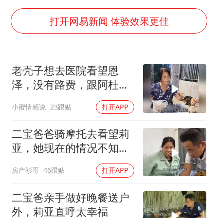
“新疆阿勒泰八月能滑雪”不实
打开网易新闻 体验效果更佳
江苏发布台风蓝色预警
向鹏0-3不敌张本智和
老壳子想去医院看望恩
今日立秋你咬秋了吗
泽，没有路费，跟阿杜要
东方之约 相约未来
钱，被直接拒绝！
小蜜情感说
23跟贴
打开APP
二宝爸爸骑摩托去看望莉
亚，她现在的情况不知道
何时才能出院！
房产衫哥
46跟贴
打开APP
二宝爸亲手做好晚餐送户
外，莉亚直呼太幸福