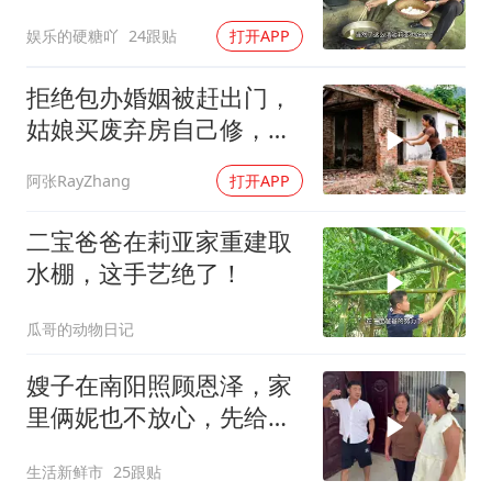
娱乐的硬糖吖
24跟贴
打开APP
拒绝包办婚姻被赶出门，
姑娘买废弃房自己修，变
成梦想家太绝了
阿张RayZhang
打开APP
二宝爸爸在莉亚家重建取
水棚，这手艺绝了！
瓜哥的动物日记
嫂子在南阳照顾恩泽，家
里俩妮也不放心，先给她
们领家里也好招呼
生活新鲜市
25跟贴