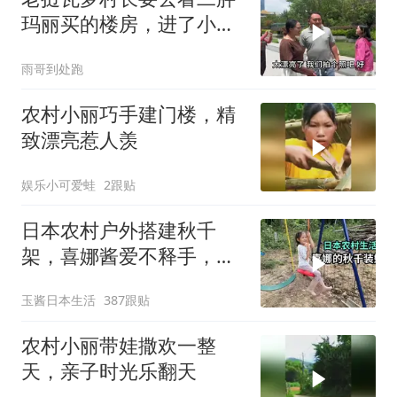
常要存放货物是刚需
玛丽买的楼房，进了小区
连连称赞太漂亮了
雨哥到处跑
农村小丽巧手建门楼，精
致漂亮惹人羡
娱乐小可爱蛙
2跟贴
日本农村户外搭建秋千
架，喜娜酱爱不释手，都
不愿意回家了
玉酱日本生活
387跟贴
农村小丽带娃撒欢一整
天，亲子时光乐翻天