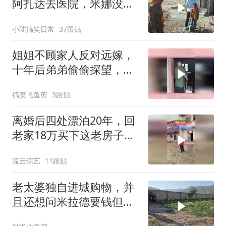
阿扎达去医院，米娜没答
应哈西姆
小陆搞笑日常
37跟贴
姐姐不顾家人反对远嫁，
十年后弟弟偷偷探望，所
有委屈瞬间发泄
搞笑飞鱼剪
3跟贴
离婚后四处漂泊20年，回
老家18万买下这老房子，
终于有一个家了！
流云综艺
11跟贴
老太婆独自进城购物，并
且还想问米拉德要钱但被
拒绝​