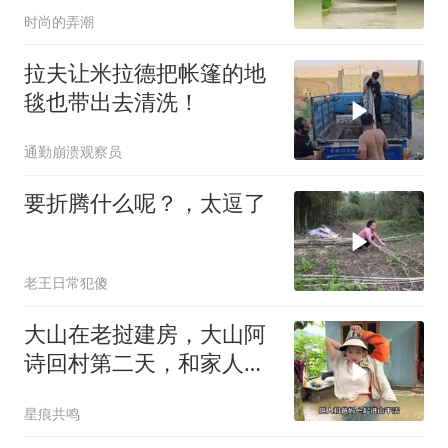
时尚的弄潮
拉夫让米拉德把帐篷的地
毯也带出去清洗！
通勤崩溃观察员
要折腾什么呢？，太逗了
老王日常犯傻
大山在老挝建房，大山阿
诗回村第二天，和家人一
起去山上稻田干活
星痕共鸣