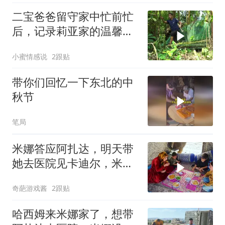
二宝爸爸留守家中忙前忙
后，记录莉亚家的温馨日
常
小蜜情感说
2跟贴
带你们回忆一下东北的中
秋节
笔局
米娜答应阿扎达，明天带
她去医院见卡迪尔，米娜
能说到做到吗
奇葩游戏酱
2跟贴
哈西姆来米娜家了，想带