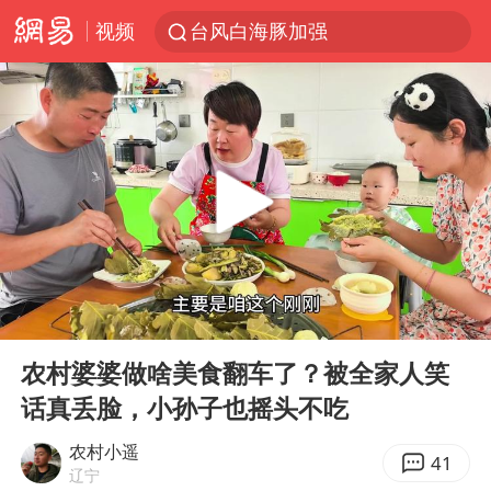
台风白海豚加强
视频
官方通报教师招聘笔试前13名被淘汰
国防部回应日本试射“战斧”导弹
广东雷州通报特教老师招聘违规事件
A股三大股指收涨
“立秋的第一杯奶茶”又爆单了
泰国校园枪击案死亡人数升至7人
泰国枪击案凶手先杀祖父母后行凶
00:00
04:22
Play
Ent
宇树科技中一签需缴款7.54万元
full
农村婆婆做啥美食翻车了？被全家人笑
国防部：坚决反制任何闹海挑衅图谋
话真丢脸，小孙子也摇头不吃
四川宜宾市高县发生4.9级地震
农村小遥
41
辽宁
台湾海峡南口北上船舶实施交通管制