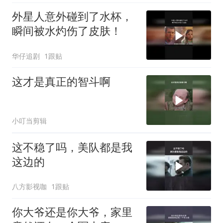
外星人意外碰到了水杯，
瞬间被水灼伤了皮肤！
华仔追剧
1跟贴
这才是真正的智斗啊
小叮当剪辑
这不稳了吗，美队都是我
这边的
八方影视咖
1跟贴
你大爷还是你大爷，家里