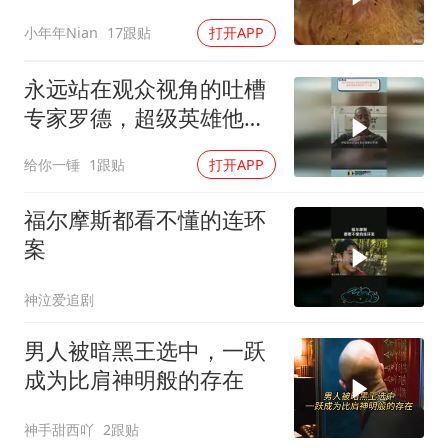
小年年Nian
17跟贴
打开APP
永远站在观众视角的吐槽
专家罗德，超级英雄他都
调侃了个遍
给你一锤
1跟贴
打开APP
福尔摩斯都看不懂的连环
案
神泣爱追剧
男人被暗黑王选中，一跃
成为比肩神明般的存在
神手甜西吖
2跟贴