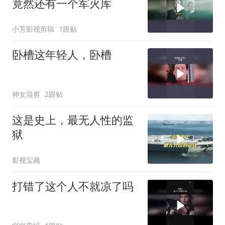
竟然还有一个军火库
小芳影视剪辑
1跟贴
卧槽这年轻人，卧槽
神女混剪
2跟贴
这是史上，最无人性的监
狱
影视宝藏
打错了这个人不就凉了吗