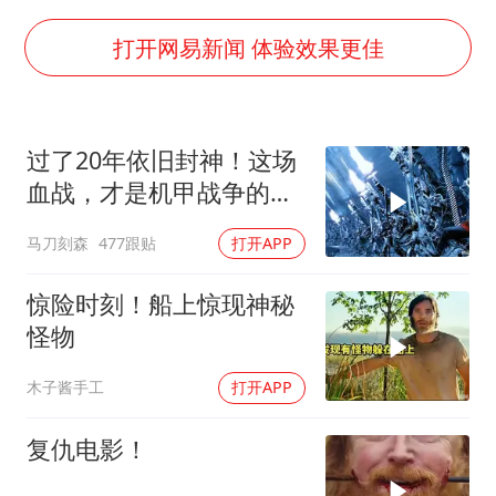
男子杀人后逃进深山21年活得像野人
985博士后被曝在妻子孕期出轨后续
打开网易新闻 体验效果更佳
公司“上四休三”但要降薪1000元
OpenAI为免费用户升级GPT-5.6 Luna
过了20年依旧封神！这场
47岁妈妈突然产女 26岁女儿：很震惊
血战，才是机甲战争的真
97岁英国奶奶飞上天再破吉尼斯纪录
正天花板
马刀刻森
477跟贴
打开APP
“中国蔬菜之乡”最高温达41.8℃
如何把百年大党建设得更加坚强有力？
惊险时刻！船上惊现神秘
怪物
木子酱手工
打开APP
复仇电影！