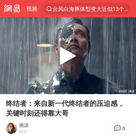
视频
台风白海豚体型变大近似13个浙江面积
夜幕落下 运动上场
泰交通部副部长回应中国人遭歧视手势
改名后的“青海拉面”店
段绚竞因公牺牲 年仅44岁
1岁宝宝碰坏纸巾盒 宝妈被索赔924元
女子开一天一夜空调后二氧化碳中毒
00:00
00:57
男子结婚8年3个女儿均非亲生
Play
Ent
full
“空调24小时开着更省电”不实
终结者：来自新一代终结者的压迫感，
关键时刻还得靠大哥
“不建议大家买深色蛋糕”
台风白海豚逼近 暴雨大暴雨来袭
画凉
0
四川