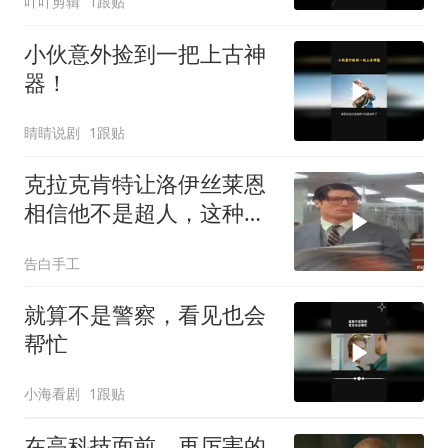
吖吖剪辑
1跟贴
小伙意外捡到一把上古神
器！
睛睛说剧
1跟贴
克拉克肯特让洛伊丝莱恩
相信他不是超人，这种心
理操控永远不过时
告白手工
就算不是警察，看见也会
帮忙
小海看剧
1跟贴
在高科技面前，再厉害的