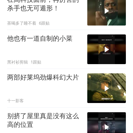
杀手也无可遁形！
茶喝多了睡不着
6跟贴
他也有一道自制的小菜
黑衬衫剪辑
1跟贴
两部好莱坞劲爆科幻大片
十一影客
别挤了屋里真是没有这么
高的位置