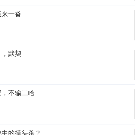
我来一沓
，，默契
家，不输二哈
说中的摸头杀？