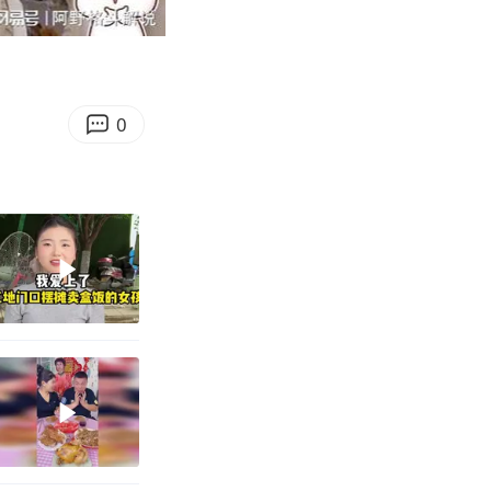
07:11
Enter
fullscreen
0