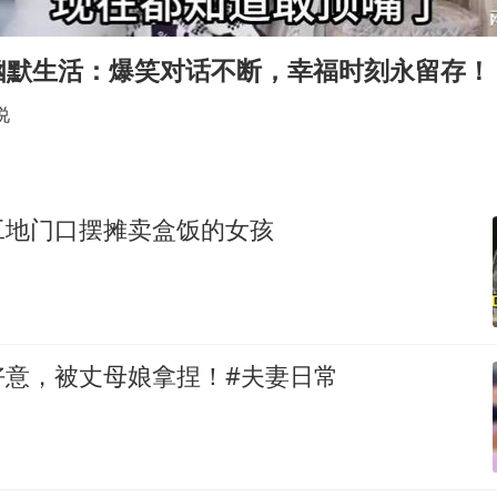
牛津大学一纸声明甩不了锅
香港宏福苑火灾或由烟头引起
幽默生活：爆笑对话不断，幸福时刻永留存！
浙江台州《告全体市民书》
说
西贝创始人贾国龙押注鲜羊赛道
“不怕六爷挂得多 就怕六爷挂一颗”
董璇小酒窝朵朵为佟丽娅庆生
工地门口摆摊卖盒饭的女孩
36岁男演员成景区NPC后人气爆棚
人民的健康、体质、幸福一脉相承
好意，被丈母娘拿捏！#夫妻日常