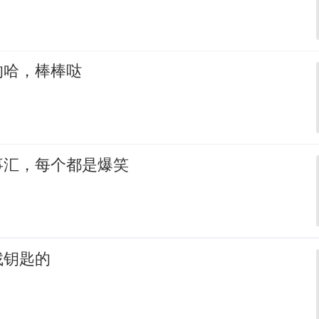
的哈，棒棒哒
事汇，每个都是爆笑
找钥匙的