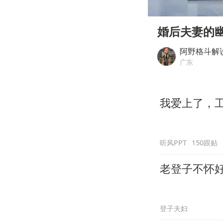
00:00
Play
婚后夫妻的
阿野格斗解
广东
我爱上了，
听风PPT
150跟贴
老登子不怀
登子夫妇