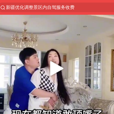
新疆优化调整景区内自驾服务收费
解锁各地夏日限定体验
男童模仿奥特曼从高处跳下致骨折
峰哥 汪海林
河南潜逃10日重大刑案嫌疑人落网
西湖突现狂风暴雨 游客瞬间被浇透
金饰克价一夜涨回1300元
视频丨中国东方电气集团原党组副书记、董事宋致远
梁家辉：到内地拍戏不是北上是回归
白海豚将正面袭击贯穿浙江
酒店回应车内过夜被收150元