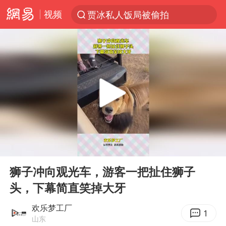
视频
贾冰私人饭局被偷拍
台风“白海豚”登陆 各地各部门全力应对
奥沙利文晋级斯诺克中国公开赛16强
路虎卫士110 HSE限时降价
我国发现稀散金属独立新矿物——乌斯河锗矿
上海鼓励居家办公
部分银行上调存款利率
00:00
00:10
小沈阳加盟《披荆斩棘》
Play
Ent
full
新疆生产建设兵团生态环境局原局长被查
狮子冲向观光车，游客一把扯住狮子
头，下幕简直笑掉大牙
朱一龙的鼻子怎么了
大疆错失宇树
欢乐梦工厂
1
山东