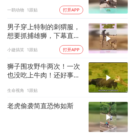
下幕雄狮想跑也晚了
一鹞动物
1跟贴
打开APP
男子穿上特制的刺猬服，
想要抓捕雄狮，下幕直接
吓出冷汗
小婕搞笑
1跟贴
打开APP
狮子围攻野牛两次！一次
也没吃上牛肉！还好事不
过三！
生命视角
1跟贴
老虎偷袭简直恐怖如斯