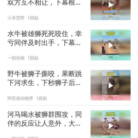
双方互不相让，下幕根本
不敢相信
小禾荒野
1跟贴
水牛被雄狮死死咬住，幸
亏同伴及时出手，下幕雄
狮跑也晚了
一鹞动物
1跟贴
野牛被狮子撕咬，果断跳
下河求生，下秒狮子后悔
也晚了
阿哲谈动物界
1跟贴
河马喝水被狮群围攻，同
伴的反应让人意外，大自
然的食物链太残忍