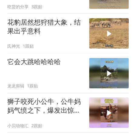
吃货的分享
3跟贴
花豹居然想狩猎大象，结
果出乎意料
氏神光
1跟贴
它会大跳哈哈哈哈
龙龙剪辑
1跟贴
狮子咬死小公牛，公牛妈
妈气愤之下，爆发出惊人
力量！
小贝动物汇
2跟贴