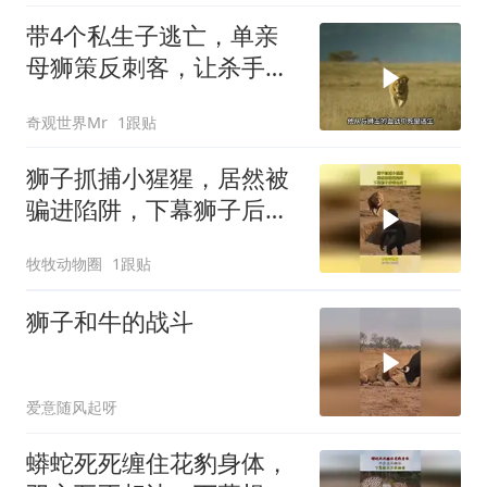
带4个私生子逃亡，单亲
母狮策反刺客，让杀手喜
当爹
奇观世界Mr
1跟贴
狮子抓捕小猩猩，居然被
骗进陷阱，下幕狮子后悔
也晚了
牧牧动物圈
1跟贴
狮子和牛的战斗
爱意随风起呀
蟒蛇死死缠住花豹身体，