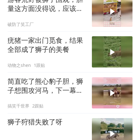
量这方面没得说，应该是
最后一个拍摄视频
破防了笑工厂
疣猪一家出门觅食，结果
全部成了狮子的美餐
动物之shen
1跟贴
简直吃了熊心豹子胆，狮
子想围攻河马，下一幕直
接不敢看！
搞笑千世界
2跟贴
狮子狩猎失败了呀