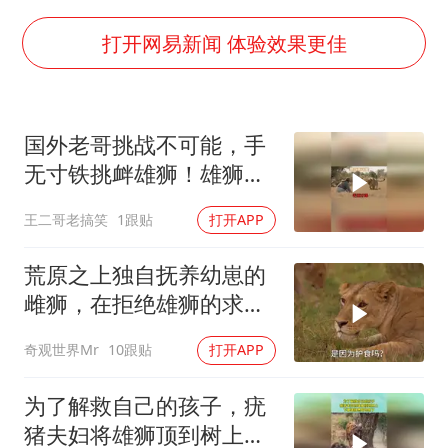
5万小车卖不动 微型代步车集体遇冷
4.2平卫生间补漏注胶花1.55万
打开网易新闻 体验效果更佳
周星驰妈妈现身香港首映礼
上海地铁4条线路全线停运
国外老哥挑战不可能，手
湖北启动重大气象灾害三级应急响应
无寸铁挑衅雄狮！雄狮居
费大厨口号更改 不再宣传小炒肉大王
然被他打败了！
王二哥老搞笑
1跟贴
打开APP
56岁刘奕君跟13岁女儿合跳
从科技创新看开局起步的时与势
荒原之上独自抚养幼崽的
雌狮，在拒绝雄狮的求偶
时，竟然被用饥饿来报复
奇观世界Mr
10跟贴
打开APP
为了解救自己的孩子，疣
猪夫妇将雄狮顶到树上，