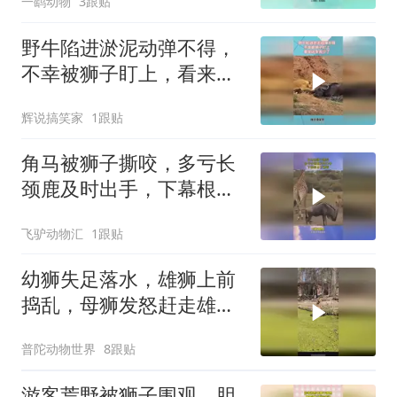
一鹞动物
3跟贴
野牛陷进淤泥动弹不得，
不幸被狮子盯上，看来凶
多吉少了
辉说搞笑家
1跟贴
角马被狮子撕咬，多亏长
颈鹿及时出手，下幕根本
不敢看
飞驴动物汇
1跟贴
幼狮失足落水，雄狮上前
捣乱，母狮发怒赶走雄狮
救回孩子
普陀动物世界
8跟贴
游客荒野被狮子围观，胆