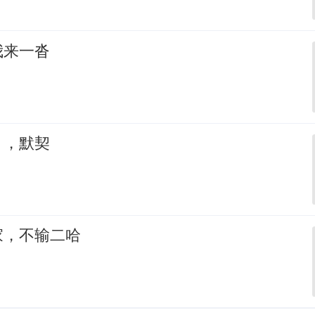
我来一沓
，，默契
家，不输二哈