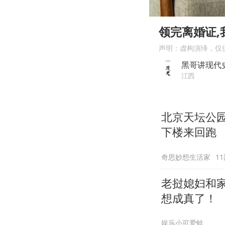
00:00
Play
领完离婚证,
声明：虚构演绎，仅
黑哥讲现代
江西
北京天坛公
下楼来回跑
奇思妙想生活家
1
老挝媳妇和
想成真了！
娱乐小可爱蛙