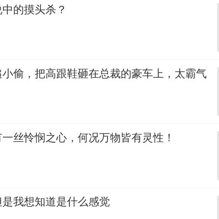
说中的摸头杀？
追小偷，把高跟鞋砸在总裁的豪车上，太霸气
有一丝怜悯之心，何况万物皆有灵性！
但是我想知道是什么感觉