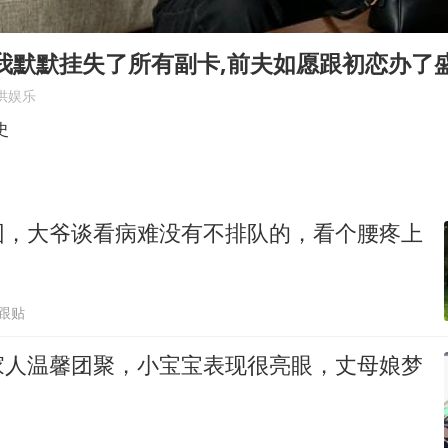
王艺迪2-4不敌张本美和止步4强
泰国：高度重视中国游客旅游体验
我默默挂失了所有副卡,前夫如愿跟初恋办了盛
2025年小学教师减少13.19万
供娱乐
韩军前线部队连曝丑闻
史
上海大部迎大暴雨
《龙餐馆》 冲奖
园，大爷谈看病难没有不排队的，看个腰疼上
笔试第一被劝弃考涉事副校长被撤职
奋力开创中国式现代化建设新局面
1跟贴
家人温馨团聚，小宝宝表现很亮眼，丈母娘梦