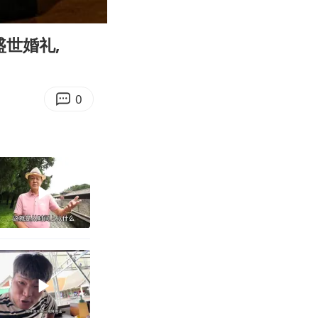
15:58
Enter
fullscreen
世婚礼,
0