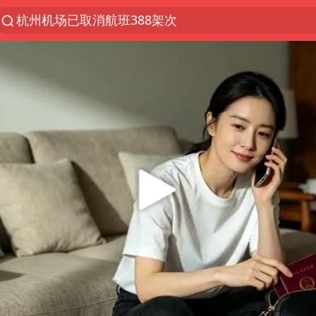
杭州机场已取消航班388架次
上半年我国经营主体结构持续优化
上海暴雨红色预警
《披荆斩棘2026》阵容官宣
白海豚北上或致京津冀暴雨
国足U17与阿森纳决赛取消 并列冠军
上海有出现龙卷潜势
王艺迪无缘横滨赛决赛
上门女婿出轨女邻居多年被判重婚罪
女子发现前夫婚内与第三者育子
以军士兵把枪口对准中国记者