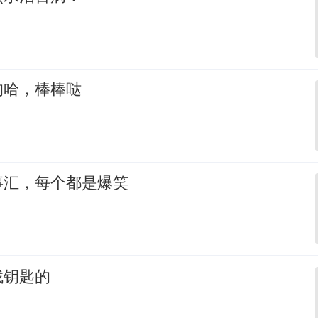
的哈，棒棒哒
事汇，每个都是爆笑
找钥匙的