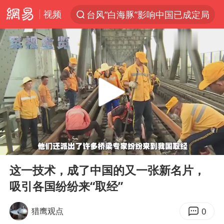
视频
台风“白海豚”影响中国已成定局
聚“绿”成势，结构转型活力足
印度暴发金迪普拉病毒
41岁女子为鼓励女儿考上985研究生
郑国霖回应去景区上班被保安拦下
24小时不关空调 电费反而更低？
陕西柞水突发泥石流致1死2失联
00:00
01:17
“梅姨”已是老年人 死刑或适用受限
Play
Ent
full
“事业单位招聘不是人情买卖”
这一技术，成了中国的又一张新名片，
吸引各国纷纷来“取经”
杭州一小区17楼玻璃幕墙爆裂
南大数院院长疑辞职信里写不想干了
0
猎鹰观点