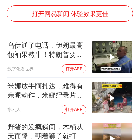
美国退回1000亿美元关税
李亚鹏向地铁吐血女孩捐99999元
打开网易新闻 体验效果更佳
杨某某拒服兵役 不得录用为公务员
新华社权威快报|我国编制完成新版全月地质图
乌伊通了电话，伊朗最高
知识产权强国建设驶入“快车道”
领袖果然牛！特朗普要气
要给全体职工“应休尽休”的底气
炸，中国松了口气
数字化看世界
打开APP
曝张一鸣下死命令：不依赖AI蒸馏技术
中国经济展现强大韧性和活力
米娜放手阿扎达，难得有
亲昵动作，米娜纪录片
3513
水云人
打开APP
野猪的发疯瞬间，木桶从
天而降，朝着狮子就打去