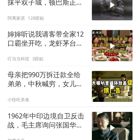
抹平双子城，顿巴斯正变
成一场拆城游戏
阿离家居
128跟贴
婶婶听说我请客带全家12
口霸坐开吃，龙虾茅台点
到飞起，我没发
叮当当科技
3跟贴
母亲把990万拆迁款全给
弟弟，中秋喊穷，女儿笑
怼：你的钱又没给我
小怪吃美食
1962年中印边境自卫反击
战，毛主席询问张国华能
否获胜