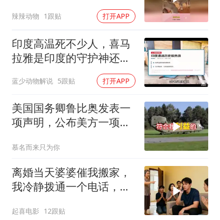
知道自己玩大了
辣辣动物
1跟贴
打开APP
印度高温死不少人，喜马
拉雅是印度的守护神还是
救星
蓝少动物解说
5跟贴
打开APP
美国国务卿鲁比奥发表一
项声明，公布美方一项重
要决定
慕名而来只为你
离婚当天婆婆催我搬家，
我冷静拨通一个电话，全
家跪求我别走
起喜电影
12跟贴