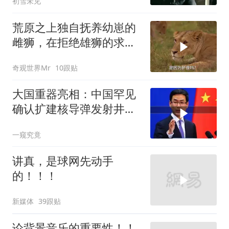
初雪未见
荒原之上独自抚养幼崽的
雌狮，在拒绝雄狮的求偶
时，竟然被用饥饿来报复
奇观世界Mr
10跟贴
大国重器亮相：中国罕见
确认扩建核导弹发射井铸
就“战略底牌”
一窥究竟
讲真，是球网先动手
的！！！
新媒体
39跟贴
论背景音乐的重要性！！