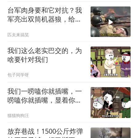
台军肉身要和它对抗？我
军亮出双筒机器狼，给登
陆步兵扫清通道
匹夫来搞笑
我们这么老实巴交的，为
啥要针对我们
包子同学呀
我们一唠嗑你就插嘴，一
唠嗑你就插嘴，显着你
了？
猫猫狗狗汪
放弃巷战！1500公斤炸弹