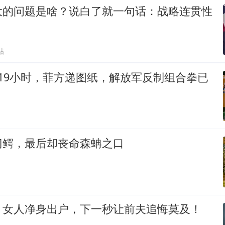
大的问题是啥？说白了就一句话：战略连贯性
贴
19小时，菲方递图纸，解放军反制组合拳已
门鳄，最后却丧命森蚺之口
，女人净身出户，下一秒让前夫追悔莫及！