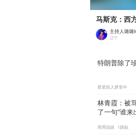
00:00
Play
马斯克：西
主持人璐璐l
辽宁
特朗普除了
星星跌入梦里中
林青霞：被骂
了一句“谁来
周周说娱
1跟贴