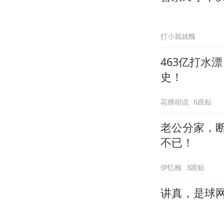
打小我就醜
463亿打水
史！
花狸胡说
6跟贴
老公分家，
不已！
伊忆梅
3跟贴
讲真，是球