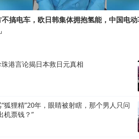
村民谈“梅姨”：叫的其实是“媒姨”
中方回应日本广岛核爆81周年
方不搞电车，欧日韩集体拥抱氢能，中国电动
中国五箭齐发反制美国
u
韩国到底有多热
龚宝冬烈士安葬仪式举行
中国经济展现强大韧性和活力
珍珠港言论揭日本救日元真相
“狐狸精”20年，眼睛被射瞎，那个男人只问
出机票钱？”