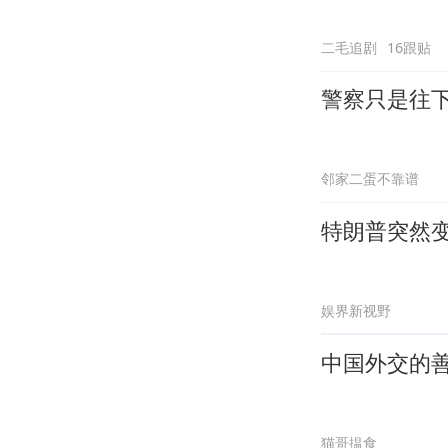
二毛追剧
16跟贴
警察只是往
邻家二蛋不靠谱
特朗普突然
娱界新视野
中国外交的
猫哥揾食