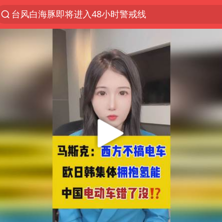
台风白海豚即将进入48小时警戒线
郑国霖回应去景区上班被保安拦下
中央气象台发布台风黄色预警
80后女柜员逆袭成4200亿银行副行长
感觉全东北都在等7号
扎哈罗娃批广岛市长不提美国原子弹
女子利用漏洞0元薅走3000多件家电
金饰克价大幅跳涨
多地要求领导干部带头休假
对话重庆地铁吐血女孩
关之琳否认与27岁模特的恋情