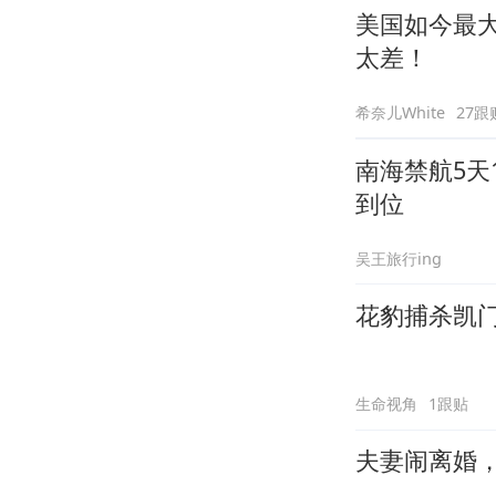
美国如今最
太差！
希奈儿White
27跟
南海禁航5天
到位
吴王旅行ing
花豹捕杀凯
生命视角
1跟贴
夫妻闹离婚