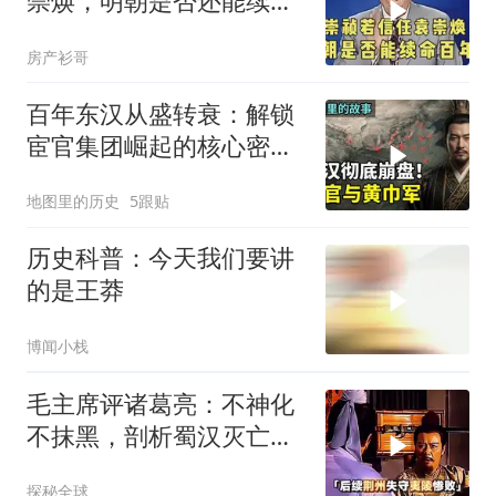
崇焕，明朝是否还能续命
百年？
房产衫哥
百年东汉从盛转衰：解锁
宦官集团崛起的核心密码
与皇权致命漏洞
地图里的历史
5跟贴
历史科普：今天我们要讲
的是王莽
博闻小栈
毛主席评诸葛亮：不神化
不抹黑，剖析蜀汉灭亡根
源
探秘全球