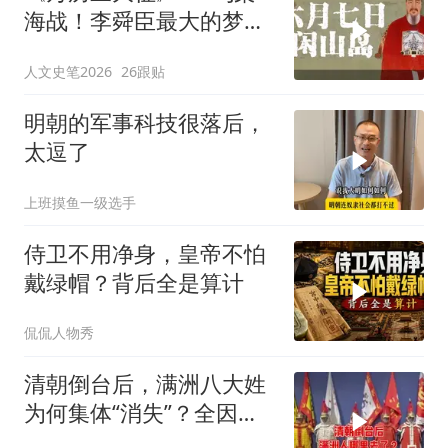
海战！李舜臣最大的梦想
是来明朝做官 #明朝 #万
人文史笔2026
26跟贴
历 #李舜臣 #历史 #战争
明朝的军事科技很落后，
太逗了
上班摸鱼一级选手
侍卫不用净身，皇帝不怕
戴绿帽？背后全是算计
侃侃人物秀
清朝倒台后，满洲八大姓
为何集体“消失”？全因改
了汉姓！