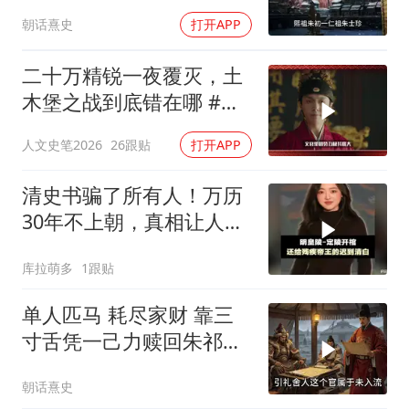
祖？
朝话熹史
打开APP
二十万精锐一夜覆灭，土
木堡之战到底错在哪 #人
文历史
人文史笔2026
26跟贴
打开APP
清史书骗了所有人！万历
30年不上朝，真相让人心
碎
库拉萌多
1跟贴
单人匹马 耗尽家财 靠三
寸舌凭一己力赎回朱祁镇
的杨善
朝话熹史