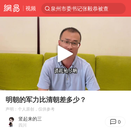
视频
泉州市委书记张毅恭被查
“电影+”如何激发千亿级消费新活力？
沙特土耳其巴基斯坦签署共同防务协议
台风白海豚已进入24小时警戒线
中医教你一招提升气血
全球首个长时储能一体化产业园量产
四川宜宾市高县4.9级地震致1人死亡
00:00
04:50
上海：台风白海豚或将带来龙卷风
Play
Ent
full
胜宏科技：股票交易异常波动
明朝的军力比清朝差多少？
中巨芯：上半年归母净利润1405.77万元
声明：个人原创，仅供参考
竖起来的三
美股存储板块集体大跌
0
四川