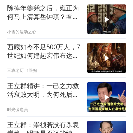
除掉年羹尧之后，雍正为
何马上清算岳钟琪？看懂
才知帝王心术
小雪的运动之心
西藏如今不足500万人，7
世纪如何建起宏伟布达拉
宫？
三农老历
1跟贴
王立群精讲：一己之力救
活衰败大明，为何死后落
得家破人亡？
时光慢递员
王立群：崇祯若没有杀袁