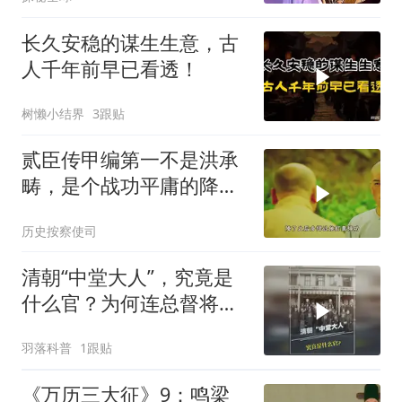
长久安稳的谋生生意，古
人千年前早已看透！
树懒小结界
3跟贴
贰臣传甲编第一不是洪承
畴，是个战功平庸的降
将，弟弟跪晚了反倒被骂
历史按察使司
清朝“中堂大人”，究竟是
什么官？为何连总督将军
都要躬身跪拜？
羽落科普
1跟贴
《万历三大征》9：鸣梁