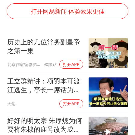
U17国足点球大战淘汰河床晋级决赛
打开网易新闻 体验效果更佳
“今天得有40℃了吧 为啥还不预警”
名创优品回应女子吐槽内裤质量差
欧阳娜娜窦靖童好搭
历史上的几位常务副皇帝
中国女篮70-67险胜尼日利亚女篮
之第一集
“新疆阿勒泰八月能滑雪”不实
北京作家编剧肥猪满圈
90跟贴
打开APP
国防部：坚决反制任何闹海挑衅图谋
王立群精讲：项羽本可渡
夯实基础开新局
江逃生，亭长一席话为何
让他心死自刎
天边
打开APP
好好的明太宗 朱厚熜为何
要将朱棣的庙号改为成