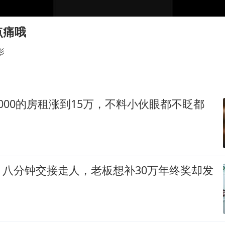
41岁女子为鼓励女儿考上985研究生
杨某某拒服兵役 不得录用为公务员
点痛哦
小区物业费要上涨 谁说了算
影
“事业单位招聘不是人情买卖”
女子利用漏洞0元买了3千台电器
中国经济展现强大韧性和活力
000的房租涨到15万，不料小伙眼都不眨都
，八分钟交接走人，老板想补30万年终奖却发