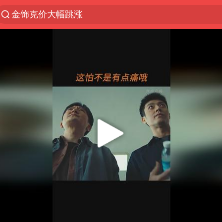
金饰克价大幅跳涨
台风“白海豚”影响中国已成定局
台风“鲸鱼”停编
李在明批驻韩美军拖延归还用地说明啥
陕西柞水县突发泥石流致1死2失联
郑国霖回应去景区上班被保安拦下
曝侯明昊违反交规被约谈
律师称“梅姨”若满75岁或不适用死刑
“梅姨”准确年龄仍未知
南昌一规划馆现“阴间座椅”字样
韩国每3辆新上牌电车就有1辆来自中国