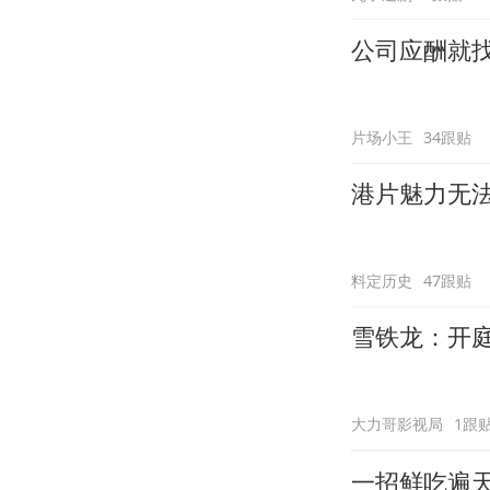
公司应酬就
片场小王
34跟贴
港片魅力无
料定历史
47跟贴
雪铁龙：开
大力哥影视局
1跟
一招鲜吃遍