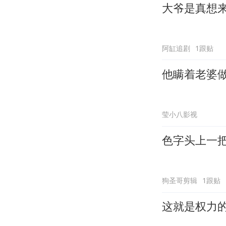
大爷是真想
阿缸追剧
1跟贴
他瞒着老婆
莹小八影视
色字头上一
狗圣哥剪辑
1跟贴
这就是权力