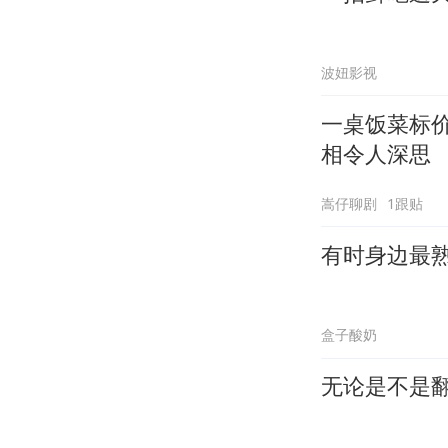
波妞影视
一桌饭菜标
相令人深思
嵩仔聊剧
1跟贴
有时身边最
盒子酸奶
无论是不是