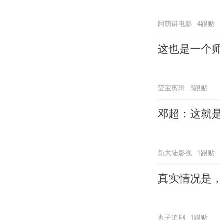
阿萌讲电影
4跟贴
这也是一个
莹宝剪辑
3跟贴
邓超：这就
新大陆影视
1跟贴
真实情况是
丸子追剧
1跟贴