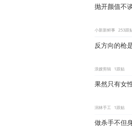
抛开颜值不谈
小新新鲜事
253跟
反方向的枪
浪嫂剪辑
1跟贴
果然只有女
润林手工
1跟贴
做杀手不但