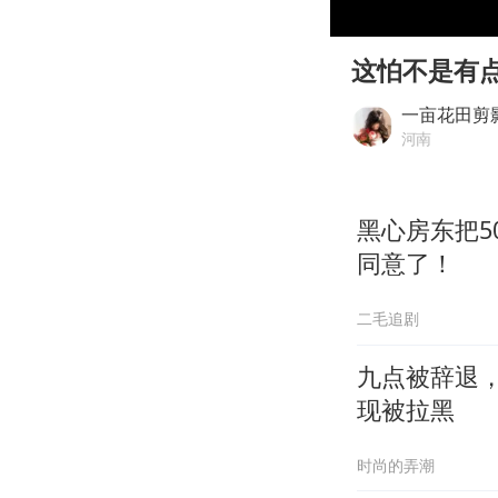
00:00
Play
这怕不是有
一亩花田剪
河南
黑心房东把5
同意了！
二毛追剧
九点被辞退
现被拉黑
时尚的弄潮