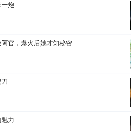
来一炮
做阿官，爆火后她才知秘密
把刀
的魅力