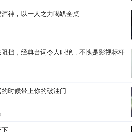
找酒神，以一人之力喝趴全桌
法阻挡，经典台词令人叫绝，不愧是影视标杆
庭的时候带上你的破油门
贴
天下