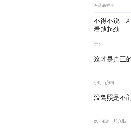
左蕴新鲜事
不得不说，
看越起劲
于令
这才是真正
小叮当剪辑
没驾照是不
伙计看剧
11跟贴