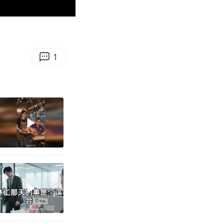
00:17
Enter
fullscreen
1