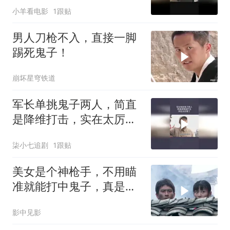
小羊看电影
1跟贴
男人刀枪不入，直接一脚
踢死鬼子！
崩坏星穹铁道
军长单挑鬼子两人，简直
是降维打击，实在太厉害
了
柒小七追剧
1跟贴
美女是个神枪手，不用瞄
准就能打中鬼子，真是奇
才
影中见影