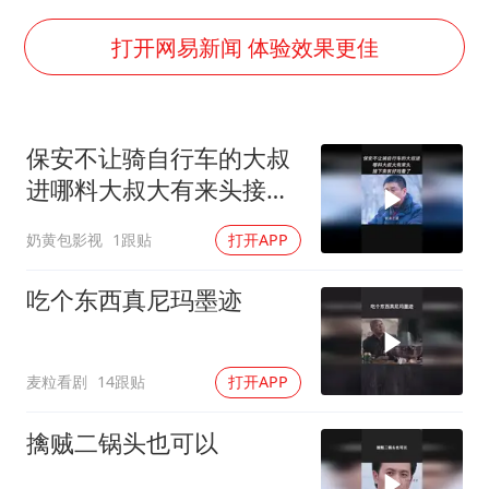
以军士兵把枪口对准中国记者
打开网易新闻 体验效果更佳
曝美下令调查弹药库存信息遭泄露事件
银河系根本不是扁平圆盘
谢霆锋演唱会隔空祝王菲生日快乐
保安不让骑自行车的大叔
进哪料大叔大有来头接下
构建更高水平的全民健身公共服务体系
来有好戏看了
奶黄包影视
1跟贴
打开APP
吃个东西真尼玛墨迹
麦粒看剧
14跟贴
打开APP
擒贼二锅头也可以