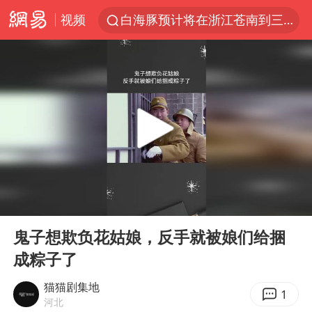
白海豚预计将在浙江苍南到三门一带登陆
视频
王艺迪2-4不敌张本美和止步4强
白海豚5次眼壁置换
王艺迪无缘横滨赛决赛
国足U17与阿森纳决赛取消 并列冠军
武契奇会见泽连斯基有何意图
上海大部迎大暴雨
“伊斯兰版北约”出现
00:00
02:11
Play
Ent
伯克希尔净买入约200亿美元股票
full
鬼子想欺负花姑娘，反手就被娘们给捆
浙江海域将现5到8米巨浪到狂浪
成粽子了
上交绝杀清华 姚明笑出表情包
猫猫剧集地
1
白海豚在海上打了个结
河北