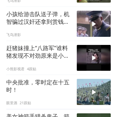
飞鸟潜影
小孩给游击队送子弹，机
智骗过汉奸还拿到赏钱，
真是太聪明
飞鸟潜影
赶猪妹撞上“八路军”谁料
猪发现不对劲原来是小日
本鬼子伪装的
小熊影视君
4跟贴
中央批准，零时定在十五
时！
眼里酒
21跟贴
美女神箭手猎杀鬼子，箭