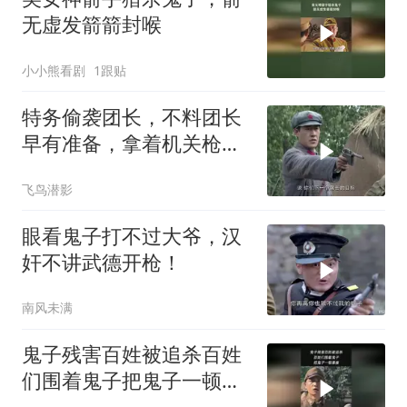
无虚发箭箭封喉
小小熊看剧
1跟贴
特务偷袭团长，不料团长
早有准备，拿着机关枪躲
草席后面
飞鸟潜影
眼看鬼子打不过大爷，汉
奸不讲武德开枪！
南风未满
鬼子残害百姓被追杀百姓
们围着鬼子把鬼子一顿暴
揍