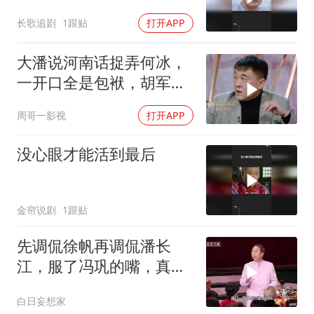
长歌追剧
1跟贴
打开APP
大潘说河南话捉弄何冰，
一开口全是包袱，胡军王
耀庆笑疯了
周哥一影视
打开APP
没心眼才能活到最后
金帘说剧
1跟贴
先调侃徐帆再调侃潘长
江，服了冯巩的嘴，真
绝！
白日妄想家