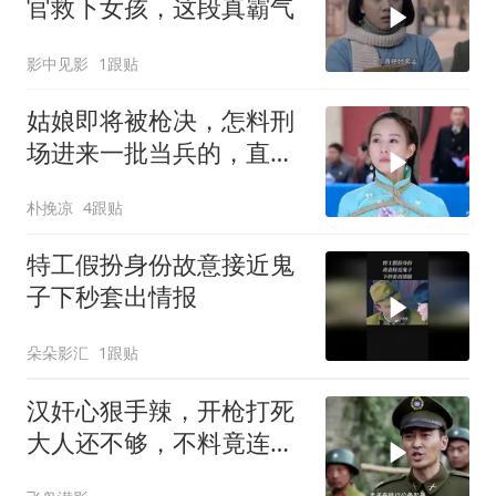
官救下女孩，这段真霸气
影中见影
1跟贴
姑娘即将被枪决，怎料刑
场进来一批当兵的，直接
包围警察！
朴挽凉
4跟贴
特工假扮身份故意接近鬼
子下秒套出情报
朵朵影汇
1跟贴
汉奸心狠手辣，开枪打死
大人还不够，不料竟连小
孩都不放过