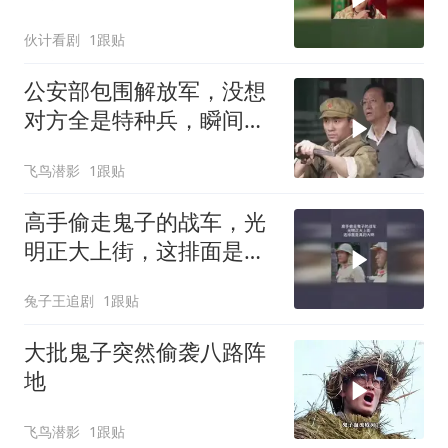
伙计看剧
1跟贴
公安部包围解放军，没想
对方全是特种兵，瞬间拿
下对方
飞鸟潜影
1跟贴
高手偷走鬼子的战车，光
明正大上街，这排面是真
的大啊
兔子王追剧
1跟贴
大批鬼子突然偷袭八路阵
地
飞鸟潜影
1跟贴