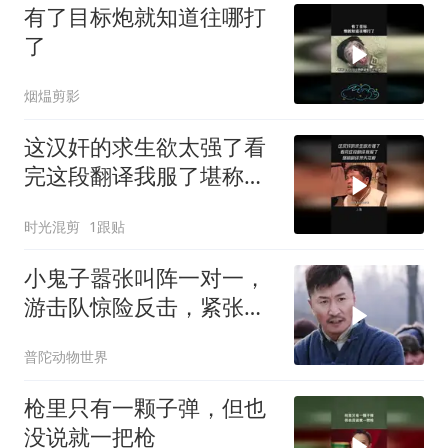
有了目标炮就知道往哪打
了
烟煴剪影
这汉奸的求生欲太强了看
完这段翻译我服了堪称翻
译界天花板
时光混剪
1跟贴
小鬼子嚣张叫阵一对一，
游击队惊险反击，紧张窒
息！
普陀动物世界
枪里只有一颗子弹，但也
没说就一把枪