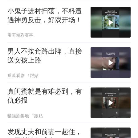
小鬼子进村扫荡，不料遭
遇神勇反击，好戏开场！
宝哥精彩赛事
男人不按套路出牌，直接
送女孩上路
瓜瓜看剧
1跟贴
真闺蜜就是有难必到，有
仇必报
猫猫剧集地
1跟贴
发现丈夫和前妻一起住，