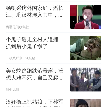
杨帆采访外国家庭，潘长
江、巩汉林混入其中，硬
蹭镜头笑料不断
离谱见闻收集社
小鬼子逃走全村人追捕，
抓到后小鬼子惨了
一顿八斤米
61跟贴
美女蛇逃跑跌落悬崖，没
想大难不死，自己又爬了
上来
影中见影
汉奸街上抓姑娘，下秒军