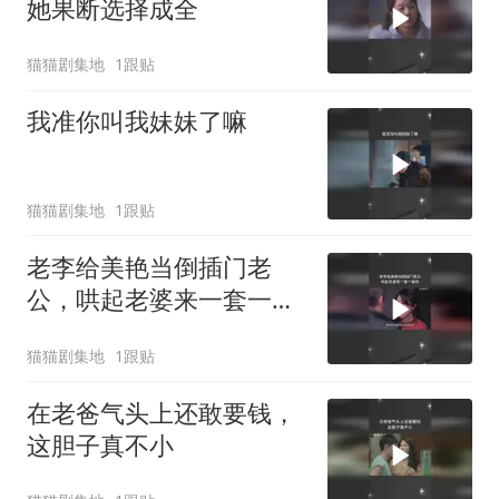
她果断选择成全
猫猫剧集地
1跟贴
我准你叫我妹妹了嘛
猫猫剧集地
1跟贴
老李给美艳当倒插门老
公，哄起老婆来一套一套
的
猫猫剧集地
1跟贴
在老爸气头上还敢要钱，
这胆子真不小