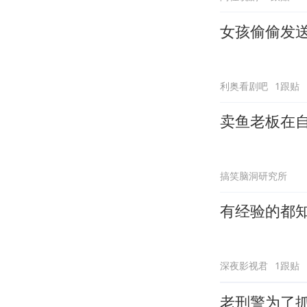
女孩偷偷发
利奥看剧吧
1跟贴
卖鱼老板在
搞笑脑洞研究所
有经验的都
深夜影视君
1跟贴
老刑警为了