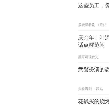
这些员工，
辰晓星看剧
1跟贴
庆余年：叶
话点醒范闲
黑哥讲现代史
武警扮演的
麦粒看剧
1跟贴
花钱买的烧