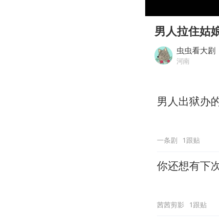
00:00
Play
男人拉住姑
虫虫看大剧
河南
一条剧
1跟贴
你还想有下
茜茜剪影
1跟贴