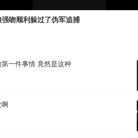
公司“上四休三”但要降薪1000元
台风灿鸿未来对中国无影响
娘强吻顺利躲过了伪军追捕
美媒称美国想用战术核武器对抗中俄
985博士后被曝在妻子孕期出轨后续
“空调24小时开着更省电”不实
如何把百年大党建设得更加坚强有力？
男人出狱办的第一件事情 竟然是这种
次啊