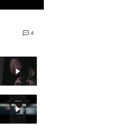
00:31
Enter
fullscreen
4