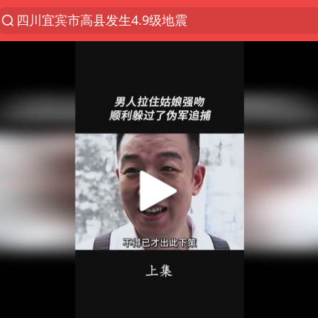
四川宜宾市高县发生4.9级地震
佛山通报笔试前13被淘汰后5名进体检
97岁英国奶奶飞上天再破吉尼斯纪录
27岁女子组织卖淫集团被悬赏通缉
泰国校园枪击案死亡人数升至7人
泸溪河：桃酥吃出金属牙冠视频不实
美国将对多晶硅衍生品加征15%关税
改名后的“青海拉面”店
女子开一天一夜空调后二氧化碳中毒
泰高官回应中国人在泰遭歧视：全面调查
河南某医院2.33亿工程串标案细节披露