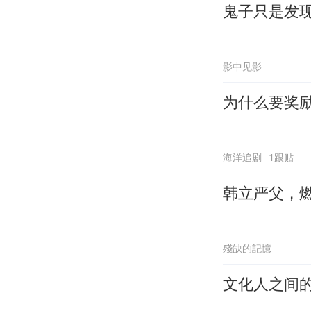
鬼子只是发
影中见影
为什么要奖
海洋追剧
1跟贴
韩立严父，
殘缺的記憶
文化人之间