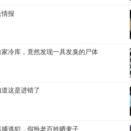
送情报
自家冷库，竟然发现一具发臭的尸体
知道这是进错了
抓捕逃犯，假扮老百姓晒麦子