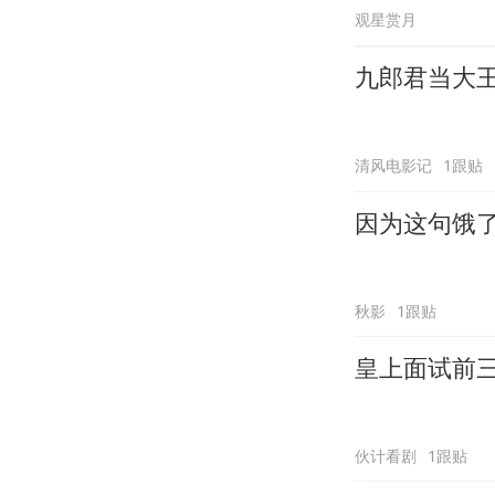
观星赏月
九郎君当大
清风电影记
1跟贴
因为这句饿
秋影
1跟贴
皇上面试前
伙计看剧
1跟贴