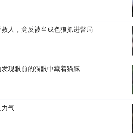
手救人，竟反被当成色狼抓进警局
的发现眼前的猫眼中藏着猫腻
是力气