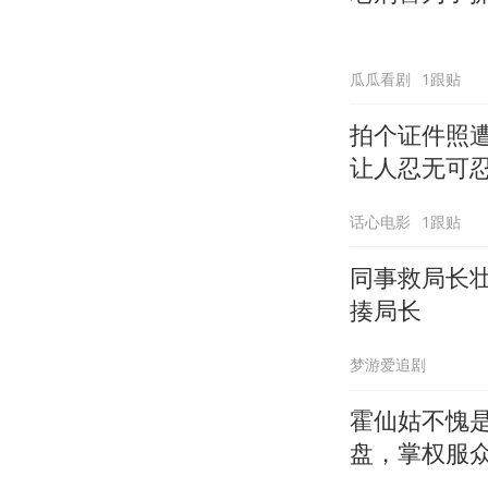
瓜瓜看剧
1跟贴
拍个证件照
让人忍无可忍 
话心电影
1跟贴
同事救局长
揍局长
梦游爱追剧
霍仙姑不愧
盘，掌权服