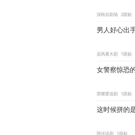
深秋后剧场
2跟贴
男人好心出
追风看大剧
1跟贴
女警察惊恐
荣耀爱追剧
1跟贴
这时候拼的
阿佳说剧
1跟贴