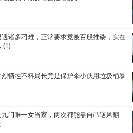
遭遇诸多刁难，正常要求竟被百般推诿，实在
(1)
壮烈牺牲不料局长竟是保护伞小伙用垃圾桶暴
是九门唯一女当家，两次都能靠自己逆风翻
众