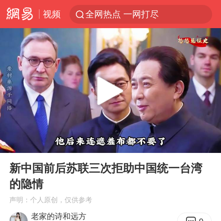
视频
全网热点 一网打尽
00:00
04:37
Play
Ent
full
新中国前后苏联三次拒助中国统一台湾
的隐情
声明：个人原创，仅供参考
老家的诗和远方