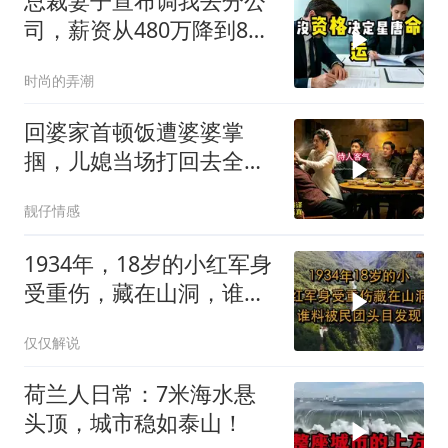
总裁妻子宣布调我去分公
司，薪资从480万降到8
万，我递交辞呈
时尚的弄潮
回婆家首顿饭遭婆婆掌
掴，儿媳当场打回去全家
惊呆
靓仔情感
1934年，18岁的小红军身
受重伤，藏在山洞，谁料
被民团头目发现
仅仅解说
荷兰人日常：7米海水悬
头顶，城市稳如泰山！