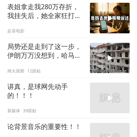
表姐拿走我280万存折，
我挂失后，她全家狂打
200个电话
起喜电影
局势还是走到了这一步，
伊朗万万没想到，哈马斯
居然跪在了黎明前
烽火观察
12跟贴
讲真，是球网先动手
的！！！
新媒体
39跟贴
论背景音乐的重要性！！