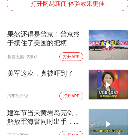
国防部：中国军队坚决反制任何闹海挑衅图谋
打开网易新闻 体验效果更佳
国乒男单横滨冠军赛全军覆没
38岁演员求职万岁山NPC成功
果然还得是普京！普京终
“新疆阿勒泰八月能滑雪”不实
于攥住了美国的把柄
日本试射“战斧”导弹，国防部回应
暮雪无痕
2跟贴
打开APP
胡彦斌韩磊 谁帮谁
夯实基础开新局
美军这次，真被吓到了
汽车乐乐说
打开APP
建军节当天黄岩岛亮剑，
解放军海警同时出手，菲
律宾的挑衅该收场了