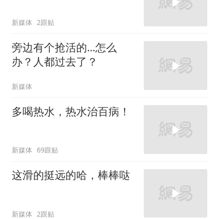
新媒体
2跟贴
旁边有个抢活的…怎么
办？人都过去了？
新媒体
多喝热水，热水治百病！
新媒体
69跟贴
这滑的挺远的哈，棒棒哒
新媒体
2跟贴