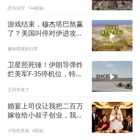
恋与深空
144跟贴
游戏结束，穆杰塔巴熬赢
了？美国叫停对伊进攻，
让中俄擦了把汗水
趣味萌宠的日常
卫星照死锤！伊朗导弹炸
烂美军F-35停机位，特朗
普这回真兜不住了
王同学来了
婚宴上司仪让我把二百万
嫁妆给小叔子创业，我一
句话气晕婆婆
小怪吃美食
4跟贴