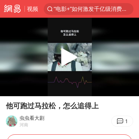
视频
“电影+”如何激发千亿级消费新活力？
全球首个长时储能一体化产业园量产
台风白海豚已进入24小时警戒线
中国女篮70-67险胜尼日利亚女篮
名创优品回应女子吐槽内裤质量差
四川宜宾市高县4.9级地震致1人死亡
台风白海豚或吞并鲸鱼 登陆地点更新
00:00
00:36
胜宏科技：股票交易异常波动
Play
Ent
full
出口禁令驱动有色板块大涨
他可跑过马拉松，怎么追得上
秋天的第一杯奶茶到底有多火
虫虫看大剧
1
河南
U17国足点球大战淘汰河床晋级决赛