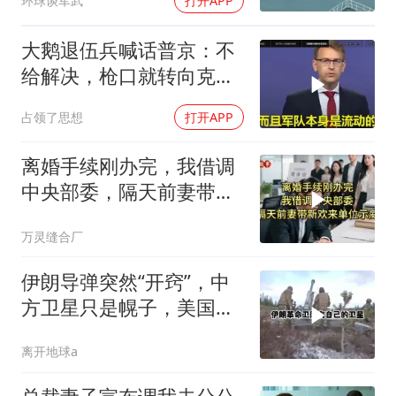
环球谈军武
打开APP
大鹅退伍兵喊话普京：不
给解决，枪口就转向克里
姆林宫！
占领了思想
打开APP
离婚手续刚办完，我借调
中央部委，隔天前妻带新
欢来单位示威
万灵缝合厂
伊朗导弹突然“开窍”，中
方卫星只是幌子，美国真
正怕的是两件事
离开地球a