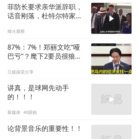
菲防长要求亲华派辞职，
话音刚落，杜特尔特家族
就给他当头一棒
烽火观察
87%：7%！郑丽文吃“哑
巴亏”？麾下2要员很狼
狈，国民党未来堪忧
兰妮搞笑分享
讲真，是球网先动手
的！！！
新媒体
40跟贴
论背景音乐的重要性！！