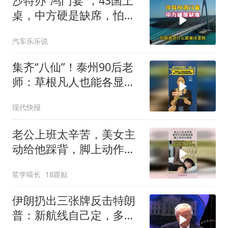
沙特办“鸿门宴”，43国上
桌，中方硬是缺席，怕得
罪伊朗？格局小了
汽车乐乐说
集齐“八仙”！泰州90后老
师：草根凡人也能各显神
通，每个人都有自己的高
现代快报
光时刻
老公上班太辛苦，美女主
动给他踩背，脚上动作太
熟练！
笙学嘻长
18跟贴
伊朗扔出三张牌反击特朗
普：新航线自己定，多国