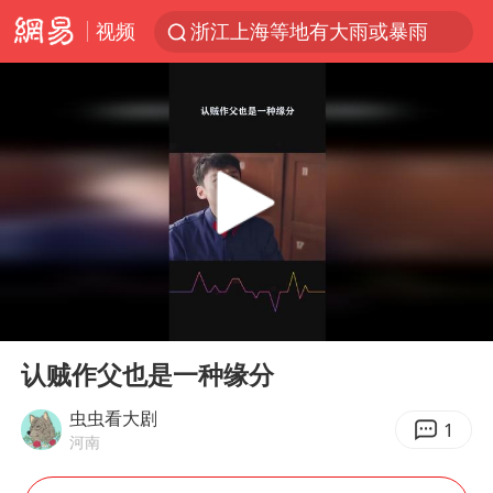
视频
浙江上海等地有大雨或暴雨
西湖突现狂风暴雨 游客瞬间被浇透
金饰克价一夜涨回1300元
隔20米开高仿奶茶店被判赔35万元
新疆景区自驾服务费改为按车收费
多家A股公司收到美国关税退款
视频丨中国东方电气集团原党组副书记、董事宋致远被查
00:00
00:32
直击东北超：哈尔滨vs通辽
Play
Ent
full
香港宏福苑火灾或由烟头引起
认贼作父也是一种缘分
白海豚将正面袭击贯穿浙江
虫虫看大剧
1
河南
浙江台州《告全体市民书》