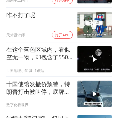
糖果手工问问
打开APP
咋不打了呢
天才设计师
打开APP
在这个蓝色区域内，看似
空无一物，却包含了5500
个星系！
世界地理小知识
1跟贴
十国使馆发撤侨预警，特
朗普打击被叫停，底牌将
看穿
数字化看世界