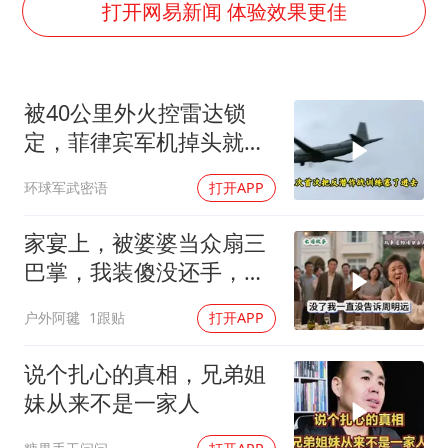
“不怕六爷挂得多 就怕六爷挂一颗”
打开网易新闻 体验效果更佳
酒店回应车内过夜被收150元
几元成本的AI广告导致千万市值蒸发
被40公里外火控雷达锁
36岁男演员成景区NPC后人气爆棚
定，菲律宾军机掉头就
梁家辉：到内地拍戏不是北上是回归
跑，欧盟1500万也救不了
环球军武密语
打开APP
人民的健康、体质、幸福一脉相承
场
家宴上，被婆婆当众扇三
巴掌，我装傻没还手，悄
悄卖别墅搬家，8天后丈
户外阿毽
1跟贴
打开APP
夫全家10人被新户主请出
家门
说个扎心的真相，兄弟姐
妹从来不是一家人