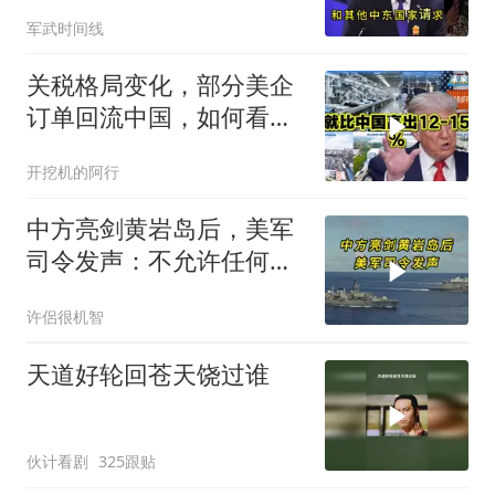
保证不参战，海峡不回战
军武时间线
前状态
关税格局变化，部分美企
订单回流中国，如何看待
特朗普关税政策得失。来
开挖机的阿行
听听
中方亮剑黄岩岛后，美军
司令发声：不允许任何国
家主宰印太
许侶很机智
天道好轮回苍天饶过谁
伙计看剧
325跟贴