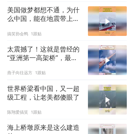
美国做梦都想不通，为什
么中国，能在地震带上建
大桥
搞笑协会鸭
1跟贴
太震撼了！这就是曾经的
“亚洲第一高架桥”，最高
离地126米
燕子向往远方
1跟贴
世界桥梁看中国，又一超
级工程，让老美都傻眼了
陈翔爱搞笑
1跟贴
海上桥墩原来是这么建造