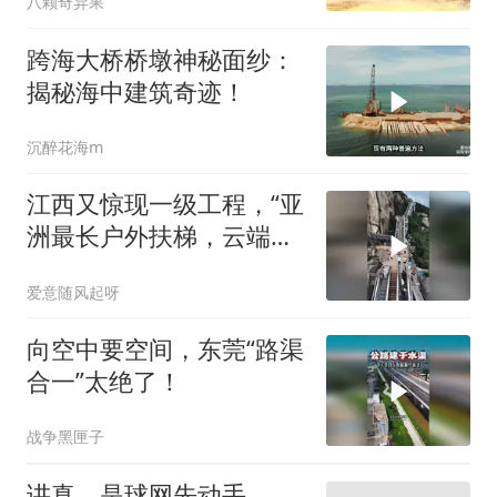
八颗奇异果
跨海大桥桥墩神秘面纱：
揭秘海中建筑奇迹！
沉醉花海m
江西又惊现一级工程，“亚
洲最长户外扶梯，云端上
的超级天梯”！
爱意随风起呀
向空中要空间，东莞“路渠
合一”太绝了！
战争黑匣子
讲真，是球网先动手