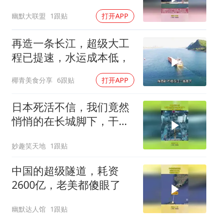
媒曾讽：自不量力
幽默大联盟
1跟贴
打开APP
再造一条长江，超级大工
程已提速，水运成本低，
椰青美食分享
6跟贴
打开APP
日本死活不信，我们竟然
悄悄的在长城脚下，干了
件惊天动地的事
妙趣笑天地
1跟贴
中国的超级隧道，耗资
2600亿，老美都傻眼了
幽默达人馆
1跟贴