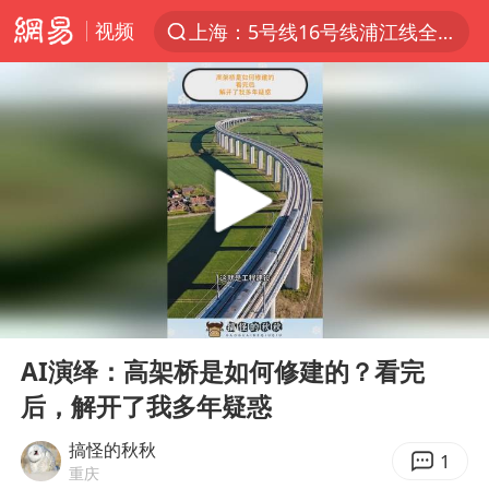
视频
上海：5号线16号线浦江线全线停运
上半年我国经营主体结构持续优化
上海有出现龙卷潜势
上海全域长途客运班次全部停运
今日15时起福州地铁高架区段停运
白海豚逼近浙闽沿海
1枚就能让航母瘫痪 轰-6J实力有多强
00:00
00:24
王艺迪2-4不敌张本美和止步4强
Play
Ent
full
国足U17与阿森纳决赛取消 并列冠军
AI演绎：高架桥是如何修建的？看完
后，解开了我多年疑惑
上门女婿出轨女邻居多年被判重婚罪
王传君 《披荆斩棘》
搞怪的秋秋
1
重庆