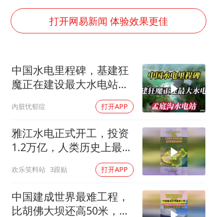
2025年小学教师减少13.19万
王艺迪无缘横滨赛决赛
打开网易新闻 体验效果更佳
泰国：高度重视中国游客旅游体验
于东来直播和胖东来核心团队开会
中国水电里程碑，基建狂
上海大部迎大暴雨
魔正在建设最大水电站，
《龙餐馆》 冲奖
孟底沟水电站
內脏忧郁症
打开APP
蒯曼挺进WTT横滨冠军赛女单四强
构建更高水平的全民健身公共服务体系
雅江水电正式开工，投资
1.2万亿，人类历史上最大
基建工程要来了
欢乐笑料站
3跟贴
打开APP
中国建成世界最难工程，
比胡佛大坝还高50米，外