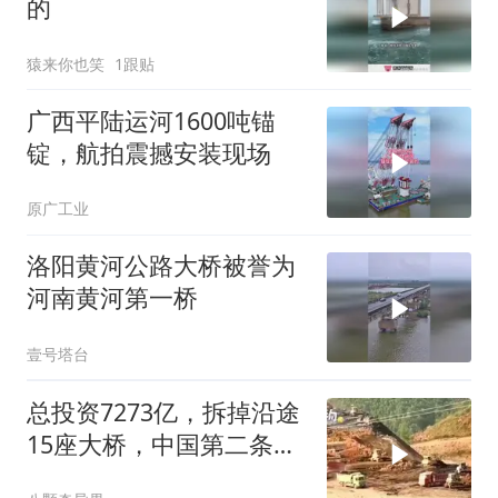
的
猿来你也笑
1跟贴
广西平陆运河1600吨锚
锭，航拍震撼安装现场
原广工业
洛阳黄河公路大桥被誉为
河南黄河第一桥
壹号塔台
总投资7273亿，拆掉沿途
15座大桥，中国第二条超
级运河(