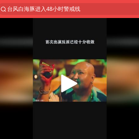
台风白海豚进入48小时警戒线
以“新”破局 首发经济点亮城市消费活力
佛得角门将亮相智利俱乐部主场
中方回应是否在太平洋海底开采稀土
宇树科技发行价格150.80元/股
看守所辅警收受10万获刑1年
宇树科技王兴兴身家有望超200亿元
五粮液渠道价一箱上涨近百元
法国下周开始禁止未经同意的电话营销
CIA被曝已秘密设立古巴工作组
27岁女子成组织卖淫集团主犯被通缉