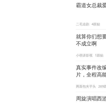
霸道女总裁爱
二毛追剧
4跟贴
就算你们想要
不成立啊
小萌讲影视
1跟贴
真实事件改
片，全程高
两面包夹芋头
269
周旋演唱西