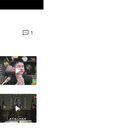
01:12
Enter
fullscreen
1