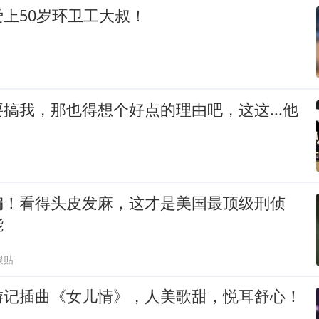
上50岁环卫工大叔！
搞我，那也得想个好点的理由吧，这这...他
编！看得头皮发麻，这才是美国最顶级刑侦
能
跟贴
游记插曲《女儿情》，人美歌甜，悦耳舒心！