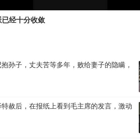
80后女柜员逆袭成4200亿银行副行长
女子利用漏洞0元薅走3000多件家电
派已经十分收敛
24小时不关空调 电费会更低吗
把党建设得更加坚强有力
村民谈“梅姨”：叫的其实是“媒姨”
中国养老床位“三连降”
记抱孙子，丈夫苦等多年，败给妻子的隐瞒，
哪吒汽车南宁工厂设备降价20%拍卖
奋进开新局 实干挑大梁
泽特赦后，在报纸上看到毛主席的发言，激动