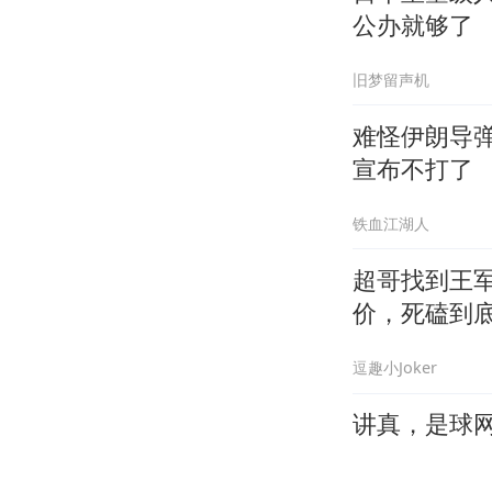
公办就够了
旧梦留声机
难怪伊朗导
宣布不打了
铁血江湖人
超哥找到王
价，死磕到
逗趣小Joker
讲真，是球