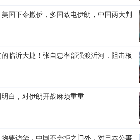
，美国下令撤侨，多国致电伊朗，中国两大判
道的临沂大捷！张自忠率部强渡沂河，阻击板
国明白，对伊朗开战麻烦重重
人物要访华，中国不会拒之门外，对日本公事