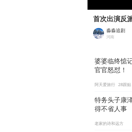
00:00
Play
首次出演反
淼淼追剧
河南
婆婆临终惦
官官怒怼！
阿天爱旅行
28跟贴
特务头子康
得不省人事
老家的诗和远方