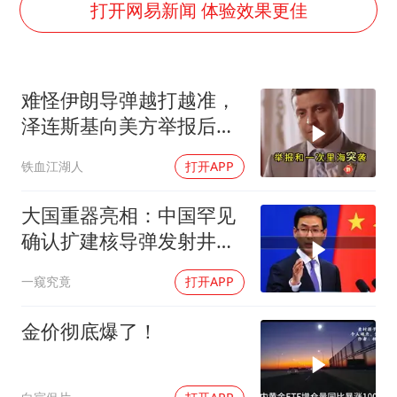
台湾海峡南口北上船舶实施交通管制
打开网易新闻 体验效果更佳
“新疆阿勒泰八月能滑雪”不实
江苏发布台风蓝色预警
难怪伊朗导弹越打越准，
向鹏0-3不敌张本智和
泽连斯基向美方举报后，
今日立秋你咬秋了吗
特朗普宣布不打了
铁血江湖人
打开APP
东方之约 相约未来
大国重器亮相：中国罕见
确认扩建核导弹发射井铸
就“战略底牌”
一窥究竟
打开APP
金价彻底爆了！