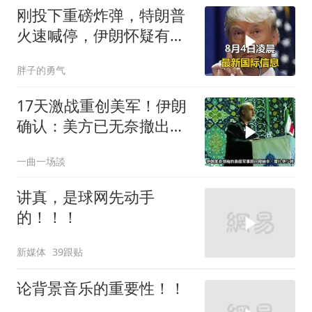
刚投下重磅炸弹，特朗普
火速喊停，伊朗怀疑有
诈，美国发撤侨警告
胖子的勇气
17天激战重创美军！伊朗
确认：美方已无奈撤出两
处军事基地
一曲一场談
讲真，是球网先动手
的！！！
新媒体
39跟贴
论背景音乐的重要性！！