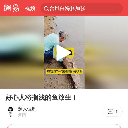
视频
台风白海豚加强
官方通报教师招聘笔试前13名被淘汰
国防部回应日本试射“战斧”导弹
广东雷州通报特教老师招聘违规事件
A股三大股指收涨
“立秋的第一杯奶茶”又爆单了
泰国校园枪击案死亡人数升至7人
00:00
00:18
泰国枪击案凶手先杀祖父母后行凶
Play
Ent
full
宇树科技中一签需缴款7.54万元
好心人将搁浅的鱼放生！
国防部：坚决反制任何闹海挑衅图谋
超人侃剧
1
河南
四川宜宾市高县发生4.9级地震