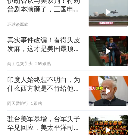
伊朗否认与美谈判！特朗
普剧本演砸了，三国电话
打爆德黑兰表忠心
环球谈军武
真实事件改编！看得头皮
发麻，这才是美国最顶级
刑侦片，全程高能
两面包夹芋头
269跟贴
印度人始终想不明白，为
什么西方就是不肯给他们
一个大国的体面
阿天爱旅行
5跟贴
驻台美军暴增，台军头子
罕见回应，美太平洋司令