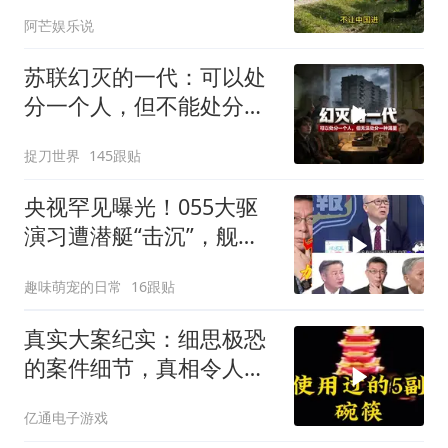
不装了！
阿芒娱乐说
苏联幻灭的一代：可以处
分一个人，但不能处分一
种渴望
捉刀世界
145跟贴
央视罕见曝光！055大驱
演习遭潜艇“击沉”，舰长
直言：前出就是送死
趣味萌宠的日常
16跟贴
真实大案纪实：细思极恐
的案件细节，真相令人脊
背发凉
亿通电子游戏