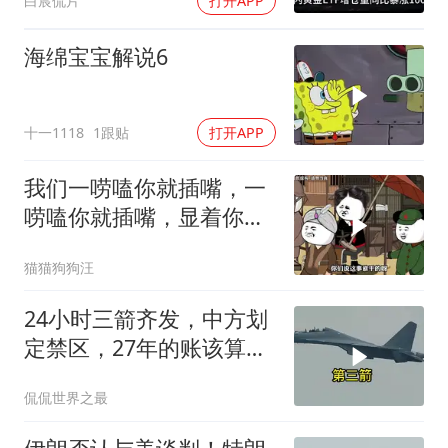
白宸侃片
打开APP
海绵宝宝解说6
十一1118
1跟贴
打开APP
我们一唠嗑你就插嘴，一
唠嗑你就插嘴，显着你
了？
猫猫狗狗汪
24小时三箭齐发，中方划
定禁区，27年的账该算
了，强制拖船摆上台面
侃侃世界之最