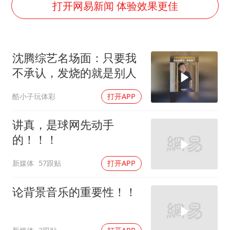
哈马斯称坚持加沙停火协议路线图
打开网易新闻 体验效果更佳
香港刷新1884年以来最高气温纪录
以军士兵把枪口对准中国记者
沈腾综艺名场面：只要我
上门女婿出轨女邻居多年被判重婚罪
不承认，发烧的就是别人
央视新主播李秋莹母校发文祝贺
酷小子玩体彩
打开APP
暑期研学游升温 在旅途中增长知识
国足U17与阿森纳决赛取消 并列冠军
讲真，是球网先动手
总书记点赞的非遗苗绣焕发新生机
的！！！
新媒体
57跟贴
打开APP
论背景音乐的重要性！！