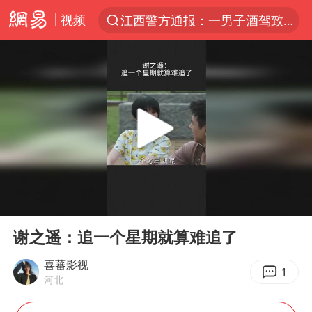
视频
江西警方通报：一男子酒驾致7人受伤
夏日经济乘热而上 消费市场向新而行
陈丽君提名百花奖最佳新人奖
浙江省甬江发生2026年第1号洪水
白海豚对华东华北影响会大于巴威
南航回应深圳飞无锡航班起飞时遭雷击
独闯南太行的失联女生最后轨迹已确认
00:00
00:10
《披荆斩棘2026》阵容官宣
Play
Ent
full
于东来回应胖东来近25年老店年底关闭
谢之遥：追一个星期就算难追了
肖国栋晋级 特鲁姆普爆冷出局
喜蕃影视
1
河北
BLG经理辟谣Bin离队