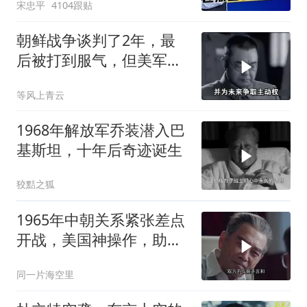
宋忠平
4104跟贴
朝鲜战争谈判了2年，最
后被打到服气，但美军做
了多少小动作？
等风上青云
1968年解放军乔装潜入巴
基斯坦，十年后奇迹诞生
狡黠之狐
1965年中朝关系紧张差点
开战，美国神操作，助两
国化解危机
同一片海空里