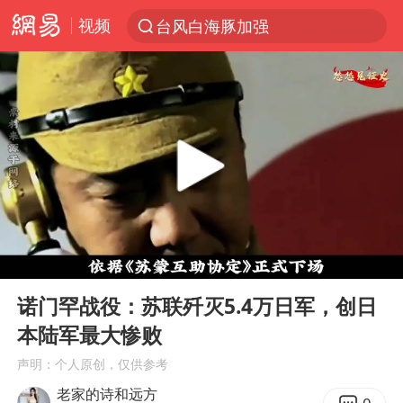
视频
台风白海豚加强
上半年我国机械工业经济运行稳中有进
我国货物贸易进出口超30万亿元
向鹏0-3不敌张本智和
泉州市委书记张毅恭被查
佛山通报笔试前13被淘汰后5名进体检
国防部回应日本试射“战斧”导弹
00:00
05:06
广东雷州通报特教老师招聘违规事件
Play
Ent
full
“立秋的第一杯奶茶”又爆单了
诺门罕战役：苏联歼灭5.4万日军，创日
本陆军最大惨败
“新疆阿勒泰八月能滑雪”不实
声明：个人原创，仅供参考
陈幸同晋级WTT横滨冠军赛8强
老家的诗和远方