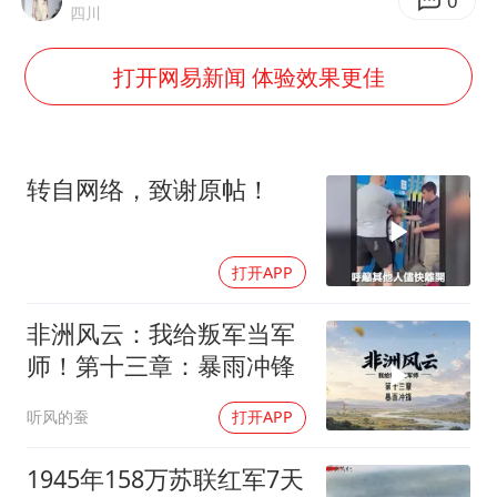
泰国枪击案凶手先杀祖父母后行凶
0
四川
宇树科技中一签需缴款7.54万元
打开网易新闻 体验效果更佳
国防部：坚决反制任何闹海挑衅图谋
山东潍坊发布大风黄色预警
中国乒协加强青少年赛事赛风赛纪管理
转自网络，致谢原帖！
女儿为争财产堵门阻挠父亲出殡
公司“上四休三”但要降薪1000元
打开APP
东方之约 相约未来
非洲风云：我给叛军当军
师！第十三章：暴雨冲锋
听风的蚕
打开APP
1945年158万苏联红军7天