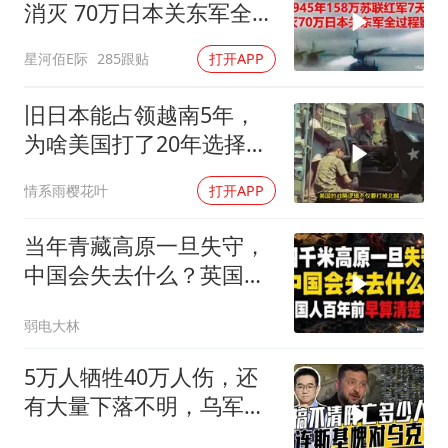
消灭 70万日本关东军全过
程影像
星河佰E际
285跟贴
打开APP
旧日本能占领越南5年，
为啥美国打了20年选择撤
军？
情系雨樱花叶
打开APP
当年青藏高原一旦失守，
中国会失去什么？英国人
百年前早算清楚了
弱电大林
5万人牺牲40万人伤，还
有大量下落不明，乌军伤
亡人数难估量