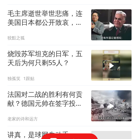
毛主席逝世举世悲痛，连
美国日本都公开致哀，唯
独苏联冷眼旁观？
狡黠之狐
烧毁苏军坦克的日军，五
天后为何只剩55人？
独孤笑
1跟贴
法国对二战的胜利有何贡
献？德国元帅在签字投降
时都不忘羞辱法国
老家的诗和远方
讲真，是球网先动手