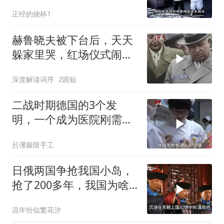
正经的烧杯1
赫鲁晓夫被下台后，天天
躲家里哭，红场仪式闹出
大乌龙
深度解读词序
2跟贴
二战时期德国的3个发
明，一个成为医院刚需，
一个让女人爱不释手！
吕彏极限手工
日俄两国争抢我国小岛，
抢了200多年，我国为啥
默不作声？
流年恰似繁花汐