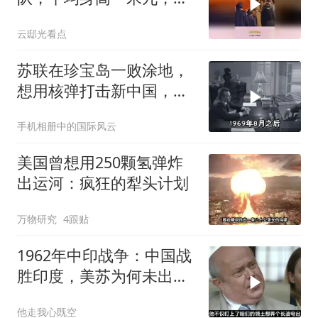
克松回忆满满压迫感
云邸光看点
苏联在珍宝岛一败涂地，
想用核弹打击新中国，为
何取消了计划？
手机相册中的国际风云
美国曾想用250颗氢弹炸
出运河：疯狂的犁头计划
万物研究
4跟贴
1962年中印战争：中国战
胜印度，美苏为何未出兵
相助
他走我心既空