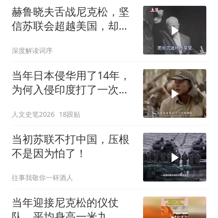
赫鲁晓夫舌战尼克松，坚
信苏联会超越美国，却被
亲儿子“打脸”
深度解读词序
当年日本侵华用了14年，
为何入侵印度打了一次就
放弃了？#日本 #印度 #历
人文史笔2026
18跟贴
史
当初苏联不打中国，压根
不是因为怕了！
往事我敬你一杯酒人
当年迎接尼克松的仪仗
队，平均身高一米九，尼