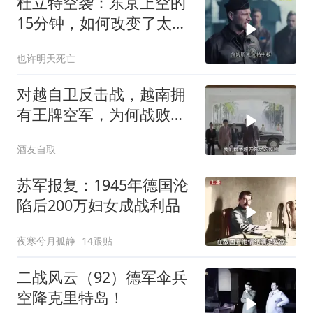
杜立特空袭：东京上空的
15分钟，如何改变了太平
洋战争？
也许明天死亡
对越自卫反击战，越南拥
有王牌空军，为何战败也
不动用
酒友自取
苏军报复：1945年德国沦
陷后200万妇女成战利品
夜寒兮月孤静
14跟贴
二战风云（92）德军伞兵
空降克里特岛！