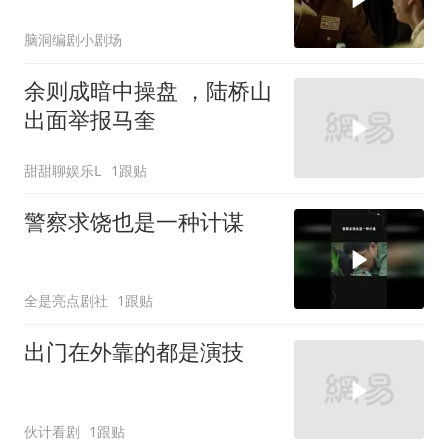
听范希亮去向！
脑洞编剧小剧场
余则成暗中操盘 ，陆桥山
出面举报马奎
甜甜聊娱乐L
1跟贴
警察求饶也是一种计谋
全是亮点剧社
1跟贴
出门在外靠的都是演技
伙计看剧
1跟贴