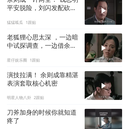
平安脱险，刘闪发配砍甘
蔗，站长暴怒李涯当场傻
猛猛呱瓜
1跟贴
眼
老狐狸心思太深 ，一边暗
中试探调查，一边借余则
成大肆敛财
星仔娱乐圈
1跟贴
演技拉满！ 余则成靠精湛
表演套取核心机密
明星人物八卦
2跟贴
刀斧加身的时候你就知道
疼了