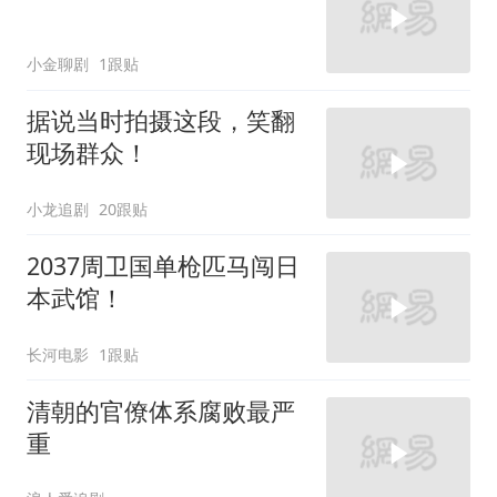
小金聊剧
1跟贴
据说当时拍摄这段，笑翻
现场群众！
小龙追剧
20跟贴
2037周卫国单枪匹马闯日
本武馆！
长河电影
1跟贴
清朝的官僚体系腐败最严
重