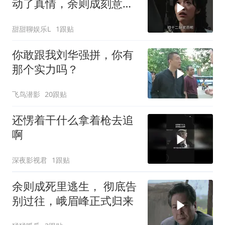
动了真情，余则成刻意回
避装糊涂
甜甜聊娱乐L
1跟贴
你敢跟我刘华强拼，你有
那个实力吗？
飞鸟潜影
20跟贴
还愣着干什么拿着枪去追
啊
深夜影视君
1跟贴
余则成死里逃生， 彻底告
别过往，峨眉峰正式归来