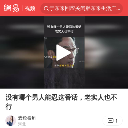
视频
杭州机场已取消航班388架次
上半年我国经营主体结构持续优化
白海豚将给京津冀带来大暴雨
《披荆斩棘2026》阵容官宣
国足U17与阿森纳决赛取消 并列冠军
女子发现前夫婚内与第三者育子
王艺迪无缘横滨赛决赛
00:00
00:59
2025年小学教师减少13.19万
Play
Ent
full
王艺迪2-4不敌张本美和止步4强
没有哪个男人能忍这番话，老实人也不
行
以军士兵把枪口对准中国记者
上门女婿出轨女邻居多年被判重婚罪
麦粒看剧
1
河北