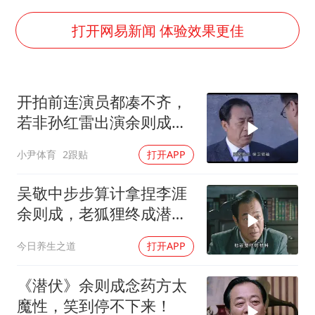
韩军前线部队连曝丑闻
《龙餐馆》 冲奖
打开网易新闻 体验效果更佳
笔试第一被劝弃考涉事副校长被撤职
构建更高水平的全民健身公共服务体系
开拍前连演员都凑不齐，
挡“张雪机车”民进党当局怕什么
若非孙红雷出演余则成，
灌溉水坝被隔成鱼塘 村民投诉20余年
这部剧还会火吗
小尹体育
2跟贴
打开APP
萌娃帮爷爷脱玉米 卖力干活超可爱
奋力开创中国式现代化建设新局面
吴敬中步步算计拿捏李涯
余则成，老狐狸终成潜伏
最大赢家
今日养生之道
打开APP
《潜伏》余则成念药方太
魔性，笑到停不下来！