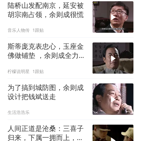
陆桥山发配南京，延安被
胡宗南占领，余则成很慌
音乐人物传
1跟贴
斯蒂庞克表忠心，玉座金
佛做铺垫 ，余则成全力冲
刺副站长之位
柠檬说明星
1跟贴
为了搞到城防图，余则成
设计把钱斌送走
生活浩浩乐
人间正道是沧桑：三喜子
归来，下属一拥而上，打