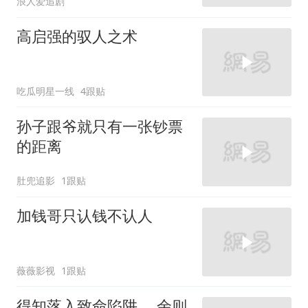
浪人爱追剧
高启强的驭人之术
吃瓜明星一线
4跟贴
孙子跟爷就只有一张钞票
的距离
肚兜追影
1跟贴
加钱哥只认钱不认人
薇薇影视
1跟贴
得知落入致命陷阱 ，余则