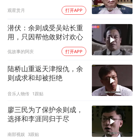
观星赏月
打开APP
潜伏：余则成受吴站长重
用，只因帮他敛财讨欢心
侃故事的阿庆
打开APP
陆桥山重返天津报仇，余
则成求和却被拒绝
音乐人物传
1跟贴
廖三民为了保护余则成，
选择和李涯同归于尽
南部视娱
3跟贴