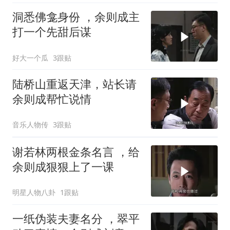
洞悉佛龛身份 ，余则成主
打一个先甜后谋
好大一个瓜
3跟贴
陆桥山重返天津，站长请
余则成帮忙说情
音乐人物传
3跟贴
谢若林两根金条名言 ，给
余则成狠狠上了一课
明星人物八卦
1跟贴
一纸伪装夫妻名分 ，翠平