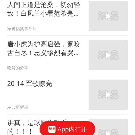
人间正道是沧桑：切勿轻
敌！白凤兰小看范希亮，
杨立青紧急劝导
家禽搞笑事务所
唐小虎为护高启强，竟咬
舌自尽！忠义惨烈看哭观
众
吃货的分享
20-14 军歌嘹亮
左云新鲜事
讲真，是球网先动手
App内打开
的！！！