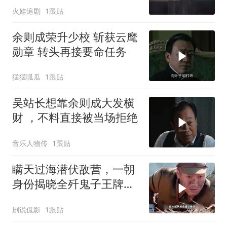
火娃追剧
1跟贴
余则成荣升少校 斩获云麾
勋章 转头再接要命任务
猛猛呱瓜
1跟贴
吴站长想靠余则成大发横
财 ，不料直接被当场拒绝
音乐人物传
1跟贴
瞒天过海潜伏敌营，一朝
身份揭晓全歼鬼子王牌部
队
剧说侃影
1跟贴