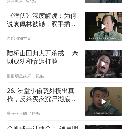
猛猛呱瓜
3跟贴
《潜伏》深度解读：为何
说袁佩林被锄，双手插兜
的李涯责任最大？
普陀动物世界
陆桥山回归大开杀戒 ，余
则成劝和惨遭打脸
甜甜明星娱乐
1跟贴
26. 澡堂小偷意外摸出真
枪，反杀买家沉尸湖底，
竟扯出十年悍匪
星仔娱乐圈
1跟贴
余则成一计两全： 钱思明