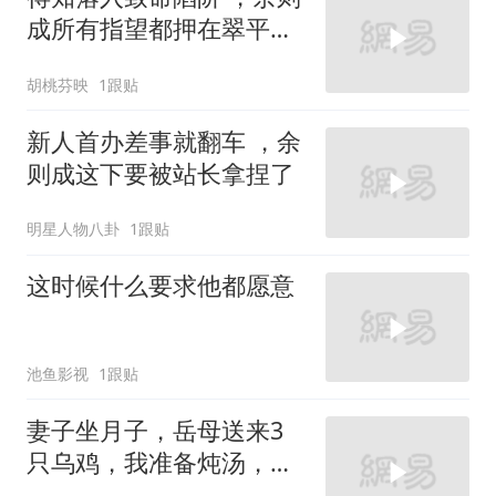
成所有指望都押在翠平身
上
胡桃芬映
1跟贴
新人首办差事就翻车 ，余
则成这下要被站长拿捏了
明星人物八卦
1跟贴
这时候什么要求他都愿意
池鱼影视
1跟贴
妻子坐月子，岳母送来3
只乌鸡，我准备炖汤，妻
子拉住我